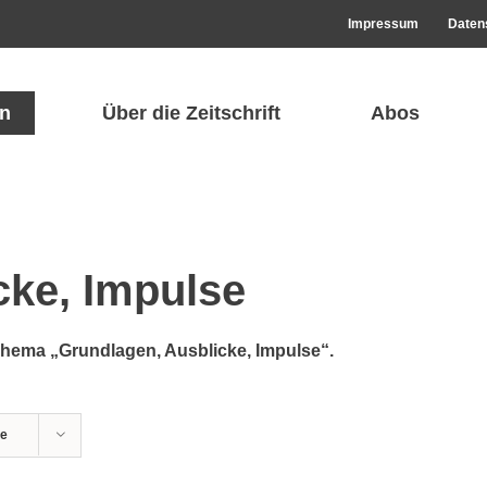
Impressum
Daten
n
Über die Zeitschrift
Abos
cke, Impulse
­ma „Grund­la­gen, Aus­blicke, Impulse“.
te