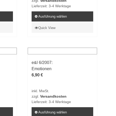
zzgl.
Versandkosten
werden
Lieferzeit:
3-4 Werktage
Ausführung wählen
Dieses
Quick View
Produkt
weist
mehrere
Varianten
auf.
e&l 6/2007:
Die
Emotionen
Optionen
6,90
€
können
auf
der
inkl. MwSt.
Produktseite
zzgl.
Versandkosten
gewählt
Lieferzeit:
3-4 Werktage
werden
Ausführung wählen