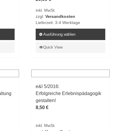
Produktseite
inkl. MwSt.
gewählt
zzgl.
Versandkosten
werden
Lieferzeit:
3-4 Werktage
Ausführung wählen
Dieses
Quick View
Produkt
weist
mehrere
Varianten
auf.
e&l 5/2016:
Die
ltung
Erfolgreiche Erlebnispädagogik
Optionen
gestalten!
können
8,50
€
auf
der
Produktseite
inkl. MwSt.
gewählt