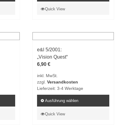
Dieses
Quick View
Produkt
weist
mehrere
Varianten
auf.
e&l 5/2001:
Die
„Vision Quest“
Optionen
6,90
€
können
auf
inkl. MwSt.
der
zzgl.
Versandkosten
Produktseite
Lieferzeit:
3-4 Werktage
gewählt
werden
Ausführung wählen
Dieses
Quick View
Produkt
weist
mehrere