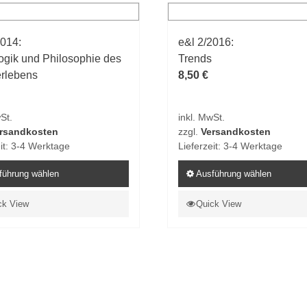
ten
Varianten
auf.
2014:
e&l 2/2016:
Die
gik und Philosophie des
Trends
en
Optionen
rlebens
8,50
€
n
können
auf
der
St.
inkl. MwSt.
tseite
Produktseite
rsandkosten
zzgl.
Versandkosten
t
gewählt
it:
3-4 Werktage
Lieferzeit:
3-4 Werktage
n
werden
führung wählen
Ausführung wählen
Dieses
ck View
Quick View
t
Produkt
weist
e
mehrere
ten
Varianten
auf.
Die