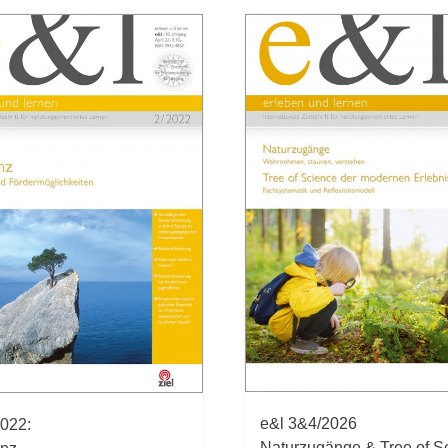
e&l 3&4/2026
2022:
Naturzugänge & Tree of S