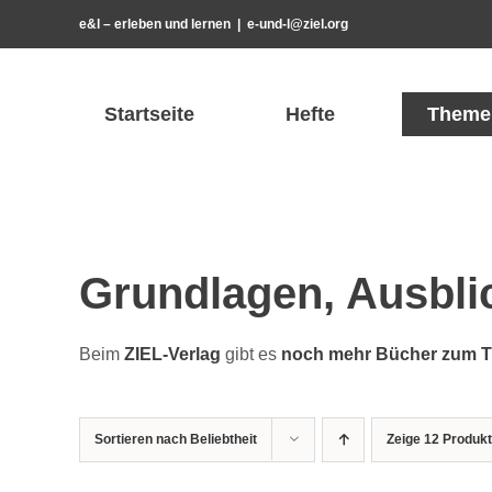
Zum
e&l – erleben und lernen
|
e-und-l@ziel.org
Inhalt
springen
Startseite
Hefte
Theme
Grundlagen, Ausbli
Beim
ZIEL-Ver­lag
gibt es
noch mehr Büch­er zum The
Sortieren nach
Beliebtheit
Zeige
12 Produk