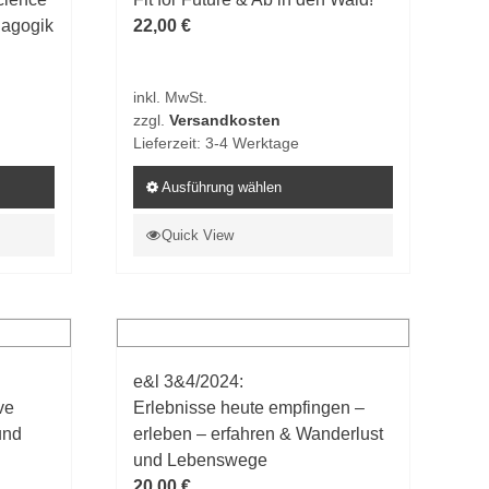
dagogik
22,00
€
inkl. MwSt.
zzgl.
Versandkosten
Lieferzeit:
3-4 Werktage
Ausführung wählen
Dieses
Quick View
Produkt
weist
mehrere
Varianten
auf.
e&l 3&4/2024:
Die
ve
Erlebnisse heute empfingen –
Optionen
und
erleben – erfahren & Wanderlust
können
und Lebenswege
auf
20,00
€
der