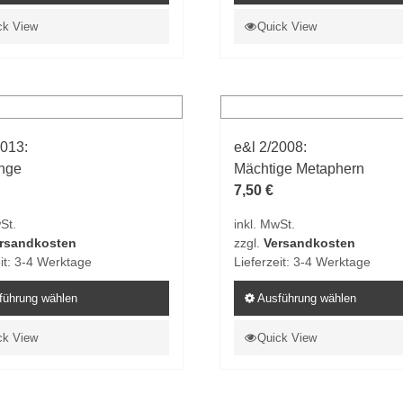
Dieses
ck View
Quick View
t
Produkt
weist
e
mehrere
ten
Varianten
auf.
2013:
e&l 2/2008:
Die
nge
Mächtige Metaphern
en
Optionen
7,50
€
n
können
auf
St.
inkl. MwSt.
der
rsandkosten
zzgl.
Versandkosten
tseite
Produktseite
it:
3-4 Werktage
Lieferzeit:
3-4 Werktage
t
gewählt
n
führung wählen
werden
Ausführung wählen
Dieses
ck View
Quick View
t
Produkt
weist
e
mehrere