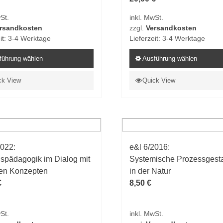
tseite
Produktseite
St.
inkl. MwSt.
t
gewählt
rsandkosten
zzgl.
Versandkosten
n
werden
it:
3-4 Werktage
Lieferzeit:
3-4 Werktage
führung wählen
Ausführung wählen
Dieses
ck View
Quick View
t
Produkt
weist
e
mehrere
ten
Varianten
auf.
2022:
e&l 6/2016:
Die
ispädagogik im Dialog mit
Systemische Prozessgesta
en
Optionen
len Konzepten
in der Natur
n
können
€
8,50
€
auf
der
tseite
Produktseite
St.
inkl. MwSt.
t
gewählt