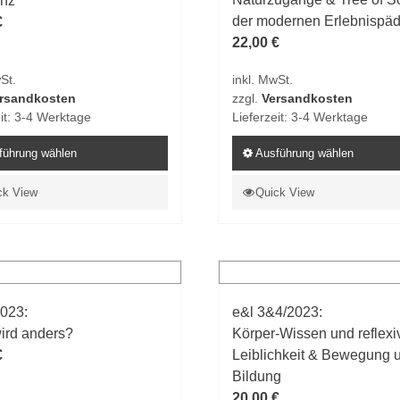
enz
der modernen Erlebnispä
€
22,00
€
St.
inkl. MwSt.
rsandkosten
zzgl.
Versandkosten
it:
3-4 Werktage
Lieferzeit:
3-4 Werktage
führung wählen
Ausführung wählen
Dieses
ck View
Quick View
t
Produkt
weist
e
mehrere
ten
Varianten
auf.
2023:
e&l 3&4/2023:
Die
wird anders?
Körper-Wissen und reflexi
en
Optionen
€
Leiblichkeit & Bewegung 
n
können
Bildung
auf
20,00
€
der