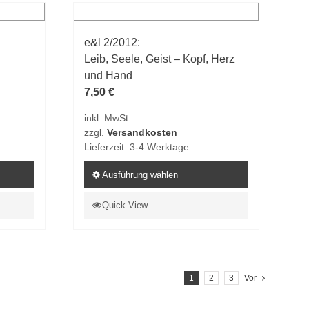
Varianten
auf.
e&l 2/2012:
Die
Leib, Seele, Geist – Kopf, Herz
Optionen
und Hand
können
7,50
€
auf
der
inkl. MwSt.
Produktseite
zzgl.
Versandkosten
gewählt
Lieferzeit:
3-4 Werktage
werden
Ausführung wählen
Dieses
Quick View
Produkt
weist
mehrere
Varianten
1
2
3
Vor
auf.
Die