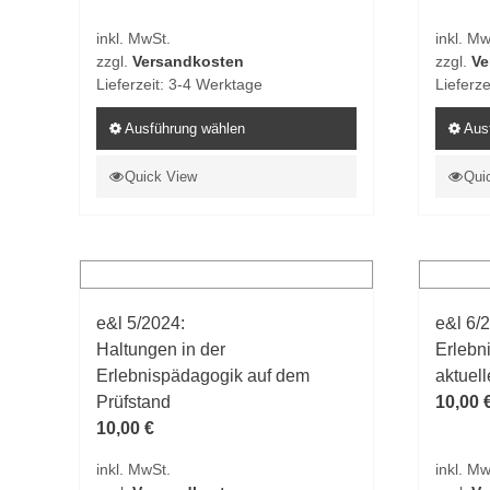
Produktseite
Produk
inkl. MwSt.
inkl. Mw
gewählt
gewähl
zzgl.
Versandkosten
zzgl.
Ve
werden
werde
Lieferzeit:
3-4 Werktage
Lieferze
Ausführung wählen
Aus
Dieses
Dieses
Quick View
Qui
Produkt
Produk
weist
weist
mehrere
mehrer
Varianten
Varian
auf.
auf.
e&l 5/2024:
e&l 6/
Die
Die
Haltungen in der
Erlebn
Optionen
Option
Erlebnispädagogik auf dem
aktuel
können
könne
Prüfstand
10,00
auf
auf
10,00
€
der
der
Produktseite
Produk
inkl. MwSt.
inkl. Mw
gewählt
gewähl