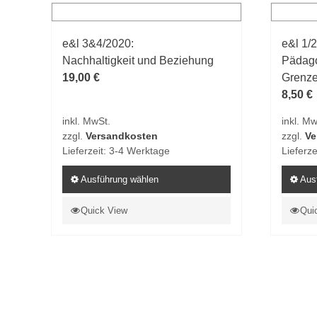
Varianten
Varian
auf.
auf.
e&l 3&4/2020:
e&l 1/
Die
Die
Nachhaltigkeit und Beziehung
Pädago
Optionen
Option
19,00
€
Grenze
können
könne
8,50
€
auf
auf
der
der
inkl. MwSt.
inkl. Mw
Produktseite
Produk
zzgl.
Versandkosten
zzgl.
Ve
gewählt
gewähl
Lieferzeit:
3-4 Werktage
Lieferze
werden
werde
Ausführung wählen
Aus
Dieses
Dieses
Quick View
Qui
Produkt
Produk
weist
weist
mehrere
mehrer
Varianten
Varian
auf.
auf.
Die
Die