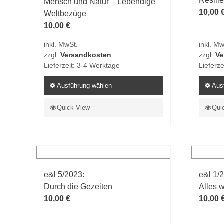
Resili
Mensch und Natur – Lebendige
10,00
Weltbezüge
10,00
€
inkl. MwSt.
inkl. Mw
zzgl.
Versandkosten
zzgl.
Ve
Lieferzeit:
3-4 Werktage
Lieferze
Ausführung wählen
Aus
Dieses
Dieses
Quick View
Qui
Produkt
Produk
weist
weist
mehrere
mehrer
Varianten
Varian
auf.
auf.
e&l 5/2023:
e&l 1/
Die
Die
Durch die Gezeiten
Alles 
Optionen
Option
10,00
€
10,00
können
könne
auf
auf
der
der