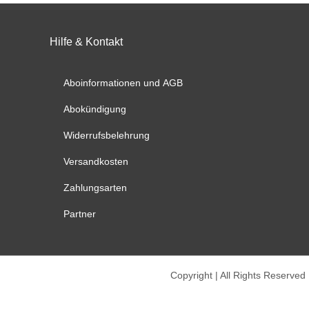
Optionen
Option
können
könne
auf
auf
Hilfe & Kontakt
der
der
Produktseite
Produk
Aboinformationen und AGB
gewählt
gewähl
werden
werde
Abokündigung
Widerrufsbelehrung
Versandkosten
Zahlungsarten
Partner
Copyright | All Rights Reserved