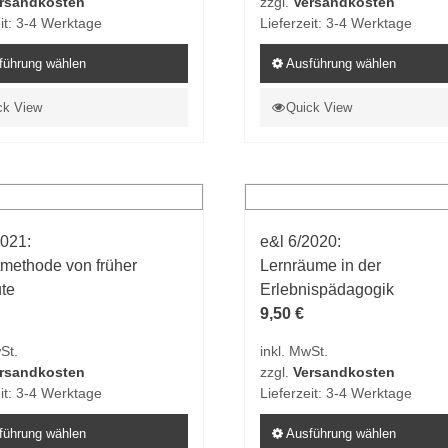
rsandkosten
zzgl.
Versandkosten
n
werden
it:
3-4 Werktage
Lieferzeit:
3-4 Werktage
führung wählen
Ausführung wählen
Dieses
ck View
Quick View
t
Produkt
weist
e
mehrere
ten
Varianten
auf.
2021:
e&l 6/2020:
Die
tmethode von früher
Lernräume in der
en
Optionen
ute
Erlebnispädagogik
n
können
9,50
€
auf
der
St.
inkl. MwSt.
tseite
Produktseite
rsandkosten
zzgl.
Versandkosten
t
gewählt
it:
3-4 Werktage
Lieferzeit:
3-4 Werktage
n
werden
führung wählen
Ausführung wählen