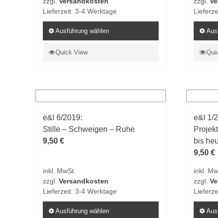
zzgl.
Versandkosten
zzgl.
Ve
werden
werde
Lieferzeit:
3-4 Werktage
Lieferze
Ausführung wählen
Aus
Dieses
Dieses
Quick View
Qui
Produkt
Produk
weist
weist
mehrere
mehrer
Varianten
Varian
auf.
auf.
e&l 6/2019:
e&l 1/
Die
Die
Stille – Schweigen – Ruhe
Projek
Optionen
Option
9,50
€
bis he
können
könne
9,50
€
auf
auf
der
der
inkl. MwSt.
inkl. Mw
Produktseite
Produk
zzgl.
Versandkosten
zzgl.
Ve
gewählt
gewähl
Lieferzeit:
3-4 Werktage
Lieferze
werden
werde
Ausführung wählen
Aus