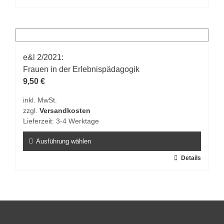
Produkt
weist
mehrere
Varianten
auf.
e&l 2/2021:
Die
Frauen in der Erlebnispädagogik
Optionen
9,50
€
können
inkl. MwSt.
auf
zzgl.
Versandkosten
der
Lieferzeit:
3-4 Werktage
Produktseite
gewählt
Ausführung wählen
werden
Dieses
Details
Produkt
weist
mehrere
Varianten
auf.