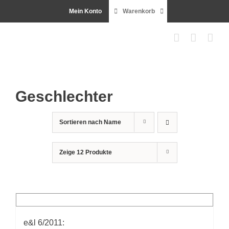
Zum
Mein Konto
Warenkorb
Inhalt
springen
Geschlechter
Sortieren nach
Name
Zeige
12 Produkte
e&l 6/2011: