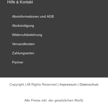
Hilfe & Kontakt
Die
Optionen
können
Aboinformationen und AGB
auf
Abokündigung
der
Produktseite
Widerrufsbelehrung
gewählt
werden
Versandkosten
Zahlungsarten
Partner
Copyright | All Rights Reserved |
Impressum
|
Datenschutz
Alle Preise inkl. der gesetzlichen MwSt.