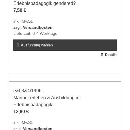
Erlebnispädagogik gendered?
7,50
€
inkl. MwSt.
zzgl.
Versandkosten
Lieferzeit:
3-4 Werktage
Ausführung wählen
Dieses
Details
Produkt
weist
mehrere
Varianten
auf.
e&l 3&4/1996:
Die
Männer erleben & Ausbildung in
Optionen
Erlebnispädagogik
können
12,80
€
auf
inkl. MwSt.
der
zzgl.
Versandkosten