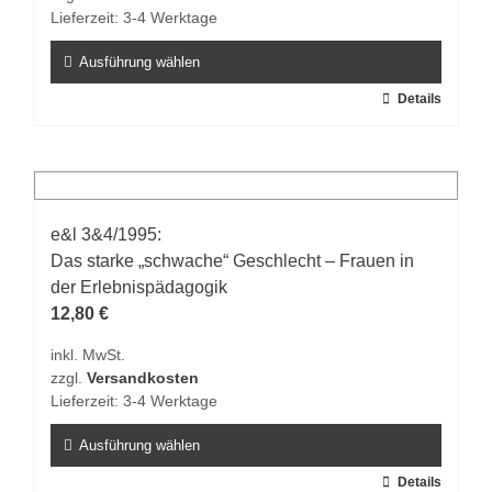
Produktseite
Lieferzeit:
3-4 Werktage
gewählt
werden
Ausführung wählen
Dieses
Details
Produkt
weist
mehrere
Varianten
auf.
e&l 3&4/1995:
Die
Das starke „schwache“ Geschlecht – Frauen in
Optionen
der Erlebnispädagogik
können
12,80
€
auf
inkl. MwSt.
der
zzgl.
Versandkosten
Produktseite
Lieferzeit:
3-4 Werktage
gewählt
werden
Ausführung wählen
Dieses
Details