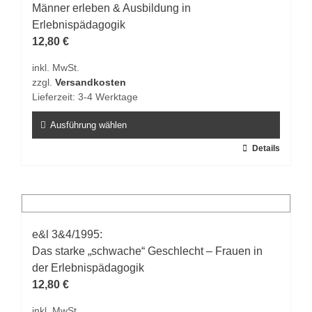
Männer erleben & Ausbildung in
Erlebnispädagogik
12,80
€
inkl. MwSt.
zzgl.
Versandkosten
Lieferzeit:
3-4 Werktage
Ausführung wählen
Dieses
Details
Produkt
weist
mehrere
Varianten
auf.
e&l 3&4/1995:
Die
Das starke „schwache“ Geschlecht – Frauen in
Optionen
der Erlebnispädagogik
können
12,80
€
auf
inkl. MwSt.