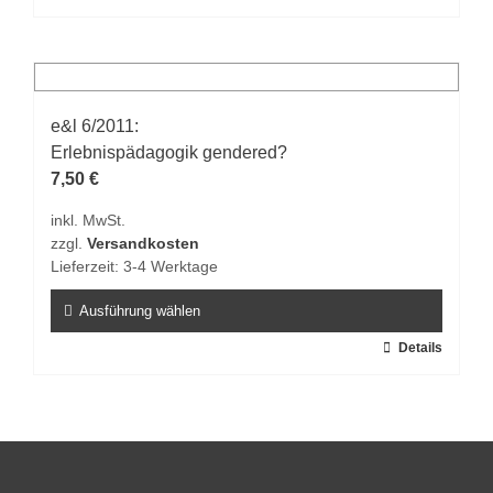
Produkt
weist
mehrere
Varianten
auf.
e&l 6/2011:
Die
Erlebnispädagogik gendered?
Optionen
7,50
€
können
inkl. MwSt.
auf
zzgl.
Versandkosten
der
Lieferzeit:
3-4 Werktage
Produktseite
gewählt
Ausführung wählen
werden
Dieses
Details
Produkt
weist
mehrere
Varianten
auf.