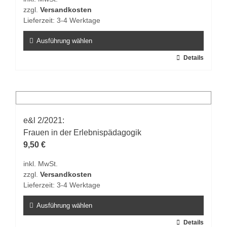
der
zzgl.
Versandkosten
Produktseite
Lieferzeit:
3-4 Werktage
gewählt
werden
Ausführung wählen
Dieses
Details
Produkt
weist
mehrere
Varianten
auf.
e&l 2/2021:
Die
Frauen in der Erlebnispädagogik
Optionen
9,50
€
können
inkl. MwSt.
auf
zzgl.
Versandkosten
der
Lieferzeit:
3-4 Werktage
Produktseite
gewählt
Ausführung wählen
werden
Dieses
Details