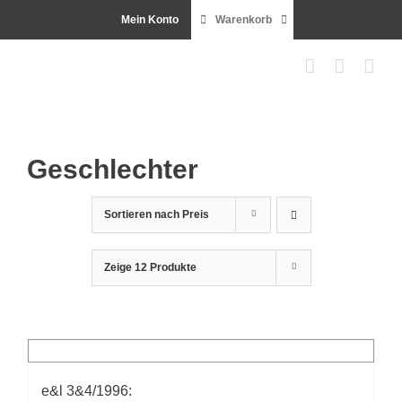
Zum
Mein Konto
Warenkorb
Inhalt
springen
Geschlechter
Sortieren nach
Preis
Zeige
12 Produkte
e&l 3&4/1996: