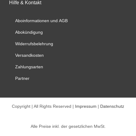
Hilfe & Kontakt
Die
Optionen
können
Aboinformationen und AGB
auf
Abokündigung
der
Produktseite
Widerrufsbelehrung
gewählt
werden
Versandkosten
Zahlungsarten
Partner
Copyright | All Rights Reserved |
Impressum
|
Datenschutz
Alle Preise inkl. der gesetzlichen MwSt.