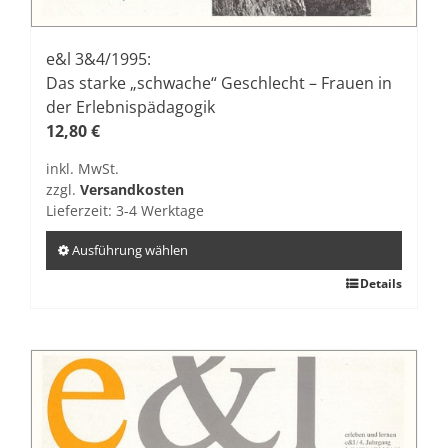
e&l 3&4/1995:
Das starke „schwache“ Geschlecht – Frauen in
der Erlebnispädagogik
12,80
€
inkl. MwSt.
zzgl.
Versandkosten
Lieferzeit:
3-4 Werktage
Ausführung wählen
Dieses
Details
Produkt
weist
mehrere
Varianten
auf.
Die