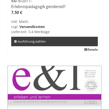
e&l 6/2011:
Erlebnispädagogik gendered?
7,50
€
inkl. MwSt.
zzgl.
Versandkosten
Lieferzeit:
3-4 Werktage
Ausführung wählen
Dieses
Details
Produkt
weist
mehrere
Varianten
auf.
Die
Optionen
können
auf
der