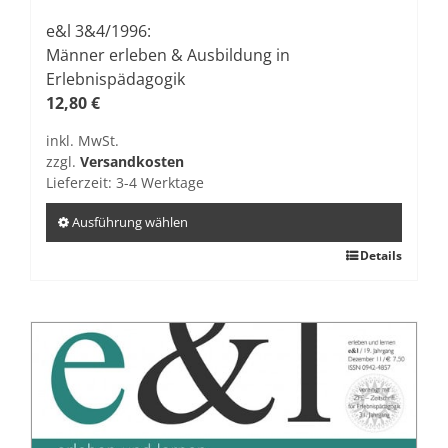
e&l 3&4/1996:
Männer erleben & Ausbildung in
Erlebnispädagogik
12,80
€
inkl. MwSt.
zzgl.
Versandkosten
Lieferzeit:
3-4 Werktage
Ausführung wählen
Dieses
Details
Produkt
weist
mehrere
Varianten
auf.
Die
Optionen