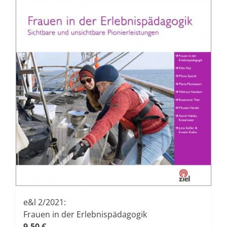
Produktseite
gewählt
werden
e&l 2/2021:
Frauen in der Erlebnispädagogik
9,50
€