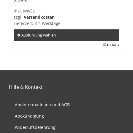
inkl. MwSt.
zzgl.
Versandkosten
Lieferzeit:
3-4 Werktage
Ausführung wählen
Dieses
Details
Produkt
weist
mehrere
Varianten
auf.
Hilfe & Kontakt
Die
Optionen
können
Aboinformationen und AGB
auf
Abokündigung
der
Produktseite
Widerrufsbelehrung
gewählt