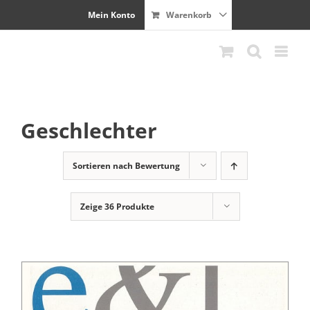
Zum
Mein Konto
Warenkorb
Inhalt
springen
Geschlechter
Sortieren nach
Bewertung
Zeige
36 Produkte