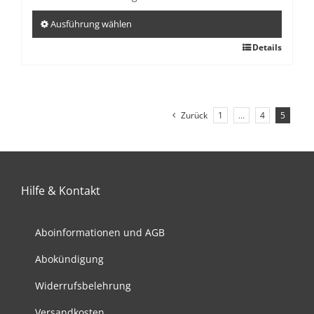
Produktseite
gewählt
Ausführung wählen
werden
Dieses
Details
Produkt
weist
mehrere
Varianten
Zurück
1
…
4
5
auf.
Die
Optionen
können
Hilfe & Kontakt
auf
der
Aboinformationen und AGB
Produktseite
gewählt
Abokündigung
werden
Widerrufsbelehrung
Versandkosten