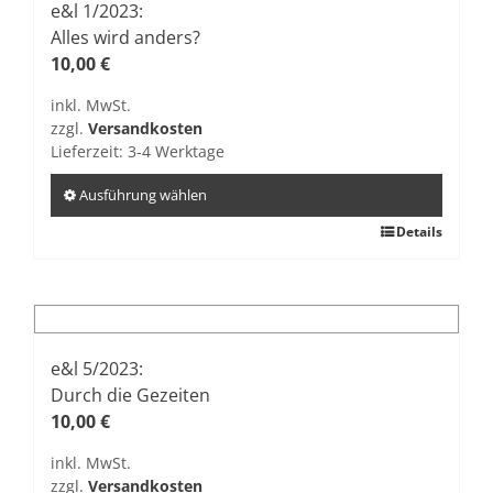
e&l 1/2023:
Alles wird anders?
10,00
€
inkl. MwSt.
zzgl.
Versandkosten
Lieferzeit:
3-4 Werktage
Ausführung wählen
Dieses
Details
Produkt
weist
mehrere
Varianten
auf.
e&l 5/2023:
Die
Durch die Gezeiten
Optionen
10,00
€
können
inkl. MwSt.
auf
zzgl.
Versandkosten