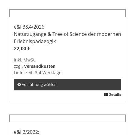
weist
mehrere
Varianten
auf.
e&l 3&4/2026
Die
Naturzugänge & Tree of Science der modernen
Optionen
Erlebnispädagogik
können
22,00
€
auf
inkl. MwSt.
der
zzgl.
Versandkosten
Produktseite
Lieferzeit:
3-4 Werktage
gewählt
werden
Ausführung wählen
Dieses
Details
Produkt
weist
mehrere
Varianten
auf.
e&l 2/2022: