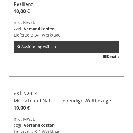
Die
Resilienz
Optionen
10,00
€
können
inkl. MwSt.
auf
zzgl.
Versandkosten
der
Lieferzeit:
3-4 Werktage
Produktseite
gewählt
Ausführung wählen
werden
Dieses
Details
Produkt
weist
mehrere
Varianten
auf.
e&l 2/2024:
Die
Mensch und Natur – Lebendige Weltbezüge
Optionen
10,00
€
können
inkl. MwSt.
auf
zzgl.
Versandkosten
der
Lieferzeit:
3-4 Werktage