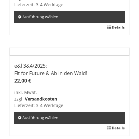
der
Lieferzeit:
3-4 Werktage
Produktseite
gewählt
Ausführung wählen
werden
Dieses
Details
Produkt
weist
mehrere
Varianten
auf.
e&l 3&4/2025:
Die
Fit for Future & Ab in den Wald!
Optionen
22,00
€
können
inkl. MwSt.
auf
zzgl.
Versandkosten
der
Lieferzeit:
3-4 Werktage
Produktseite
gewählt
Ausführung wählen
werden
Dieses
Details
Produkt