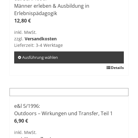
Die
Männer erleben & Ausbildung in
Optionen
Erlebnispädagogik
können
12,80
€
auf
inkl. MwSt.
der
zzgl.
Versandkosten
Produktseite
Lieferzeit:
3-4 Werktage
gewählt
werden
Ausführung wählen
Dieses
Details
Produkt
weist
mehrere
Varianten
auf.
e&l 5/1996:
Die
Outdoors – Wirkungen und Transfer, Teil 1
Optionen
6,90
€
können
inkl. MwSt.
auf