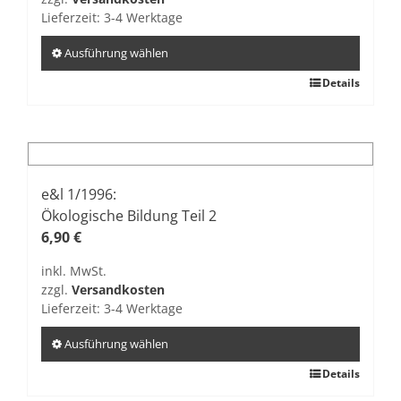
Lieferzeit:
3-4 Werktage
Ausführung wählen
Dieses
Details
Produkt
weist
mehrere
Varianten
auf.
e&l 1/1996:
Die
Ökologische Bildung Teil 2
Optionen
6,90
€
können
inkl. MwSt.
auf
zzgl.
Versandkosten
der
Lieferzeit:
3-4 Werktage
Produktseite
gewählt
Ausführung wählen
werden
Dieses
Details
Produkt