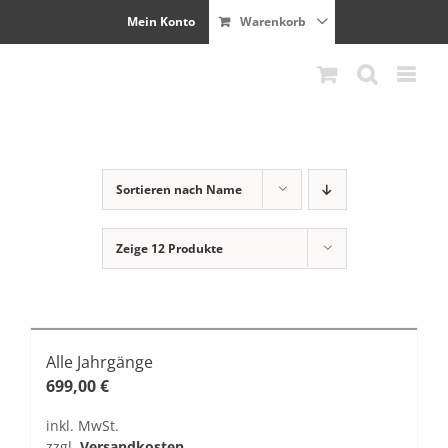
Zum
Mein Konto
Warenkorb
Inhalt
springen
Sortieren nach
Name
Zeige
12 Produkte
Alle Jahrgänge
699,00
€
inkl. MwSt.
zzgl.
Versandkosten