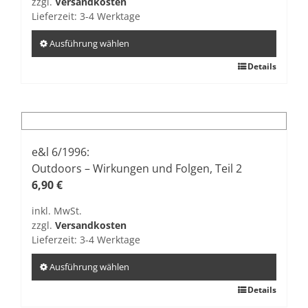
zzgl.
Versandkosten
der
Lieferzeit:
3-4 Werktage
Produktseite
gewählt
Ausführung wählen
werden
Dieses
Details
Produkt
weist
mehrere
Varianten
auf.
e&l 6/1996:
Die
Outdoors – Wirkungen und Folgen, Teil 2
Optionen
6,90
€
können
inkl. MwSt.
auf
zzgl.
Versandkosten
der
Lieferzeit:
3-4 Werktage
Produktseite
gewählt
Ausführung wählen
werden
Dieses
Details