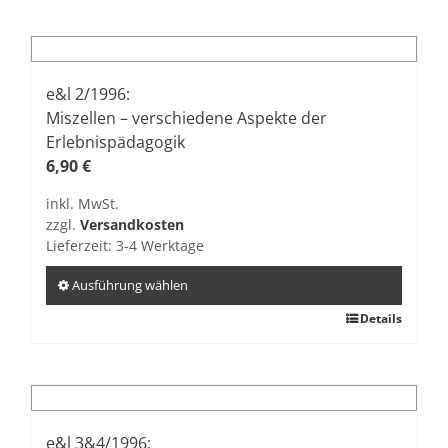
weist
mehrere
Varianten
auf.
e&l 2/1996:
Die
Miszellen – verschiedene Aspekte der
Optionen
Erlebnispädagogik
können
6,90
€
auf
inkl. MwSt.
der
zzgl.
Versandkosten
Produktseite
Lieferzeit:
3-4 Werktage
gewählt
werden
Ausführung wählen
Dieses
Details
Produkt
weist
mehrere
Varianten
auf.
e&l 3&4/1996: