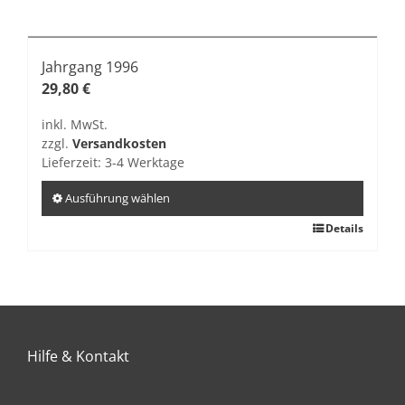
Produkt
weist
mehrere
Varianten
Jahrgang 1996
auf.
29,80
€
Die
inkl. MwSt.
Optionen
zzgl.
Versandkosten
können
Lieferzeit:
3-4 Werktage
auf
der
Ausführung wählen
Produktseite
Dieses
Details
gewählt
Produkt
werden
weist
mehrere
Varianten
auf.
Hilfe & Kontakt
Die
Optionen
können