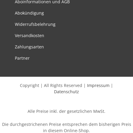
Aboinformationen und AGB
auf
Abokündigung
der
Produktseite
Widerrufsbelehrung
gewählt
werden
Versandkosten
Zahlungsarten
Partner
Copyright | All Rights Reserved |
Impressum
|
Datenschutz
Alle Preise inkl. der gesetzlichen MwSt.
Die durchgestrichenen Preise entsprechen dem bisherigen Preis
in diesem Online-Shop.