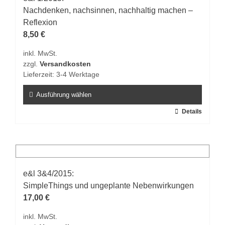
Die
Nachdenken, nachsinnen, nachhaltig machen –
Optionen
Reflexion
können
8,50
€
auf
inkl. MwSt.
der
zzgl.
Versandkosten
Produktseite
Lieferzeit:
3-4 Werktage
gewählt
werden
Ausführung wählen
Dieses
Details
Produkt
weist
mehrere
Varianten
auf.
e&l 3&4/2015:
Die
SimpleThings und ungeplante Nebenwirkungen
Optionen
17,00
€
können
inkl. MwSt.
auf