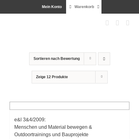
Zum
Mein Konto
Warenkorb
Inhalt
springen
Sortieren nach
Bewertung
Zeige
12 Produkte
e&l 3&4/2009:
Menschen und Material bewegen &
Outdoortrainings und Bauprojekte