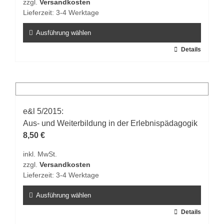
zzgl.
Versandkosten
der
Lieferzeit:
3-4 Werktage
Produktseite
gewählt
Ausführung wählen
werden
Dieses
Details
Produkt
weist
mehrere
Varianten
auf.
e&l 5/2015:
Die
Aus- und Weiterbildung in der Erlebnispädagogik
Optionen
8,50
€
können
inkl. MwSt.
auf
zzgl.
Versandkosten
der
Lieferzeit:
3-4 Werktage
Produktseite
gewählt
Ausführung wählen
werden
Dieses
Details