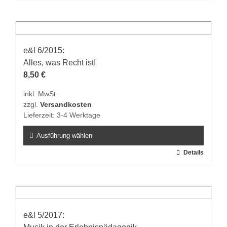
Produkt
weist
mehrere
Varianten
auf.
e&l 6/2015:
Die
Alles, was Recht ist!
Optionen
8,50
€
können
inkl. MwSt.
auf
zzgl.
Versandkosten
der
Lieferzeit:
3-4 Werktage
Produktseite
gewählt
Ausführung wählen
werden
Dieses
Details
Produkt
weist
mehrere
Varianten
auf.
e&l 5/2017:
Die