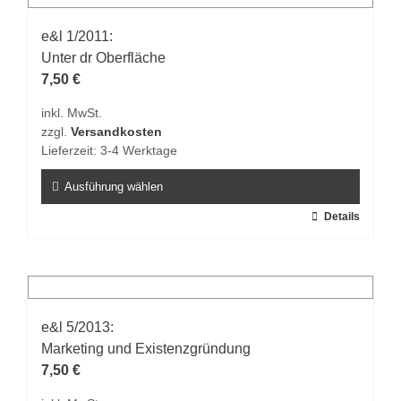
Varianten
auf.
e&l 1/2011:
Die
Unter dr Oberfläche
Optionen
7,50
€
können
inkl. MwSt.
auf
zzgl.
Versandkosten
der
Lieferzeit:
3-4 Werktage
Produktseite
gewählt
Ausführung wählen
werden
Dieses
Details
Produkt
weist
mehrere
Varianten
auf.
e&l 5/2013:
Die
Marketing und Existenzgründung
Optionen
7,50
€
können