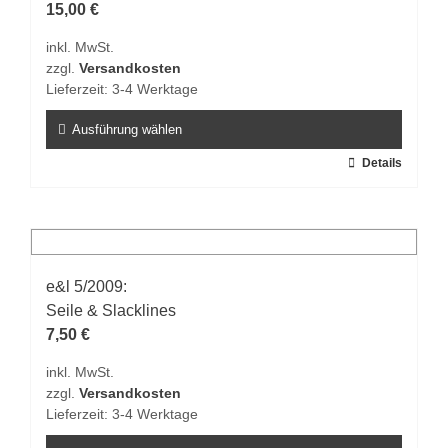
15,00
€
inkl. MwSt.
zzgl.
Versandkosten
Lieferzeit:
3-4 Werktage
Ausführung wählen
Dieses
Details
Produkt
weist
mehrere
Varianten
auf.
e&l 5/2009:
Die
Seile & Slacklines
Optionen
7,50
€
können
inkl. MwSt.
auf
zzgl.
Versandkosten
der
Lieferzeit:
3-4 Werktage
Produktseite