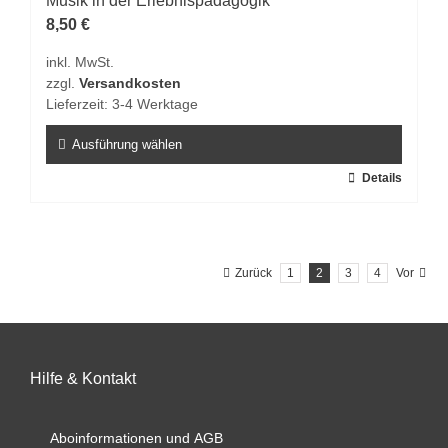
Musik in der Erlebnispädagogik
Optionen
8,50
€
können
inkl. MwSt.
auf
zzgl.
Versandkosten
der
Lieferzeit:
3-4 Werktage
Produktseite
gewählt
Ausführung wählen
werden
Dieses
Details
Produkt
weist
mehrere
Zurück
1
2
3
4
Vor
Varianten
auf.
Die
Optionen
können
Hilfe & Kontakt
auf
der
Aboinformationen und AGB
Produktseite