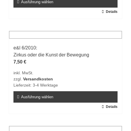
gewählt
Ausführung wählen
werden
Dieses
Details
Produkt
weist
mehrere
Varianten
auf.
e&l 6/2010:
Die
Zirkus oder die Kunst der Bewegung
Optionen
7,50
€
können
inkl. MwSt.
auf
zzgl.
Versandkosten
der
Lieferzeit:
3-4 Werktage
Produktseite
gewählt
Ausführung wählen
werden
Dieses
Details
Produkt
weist
mehrere