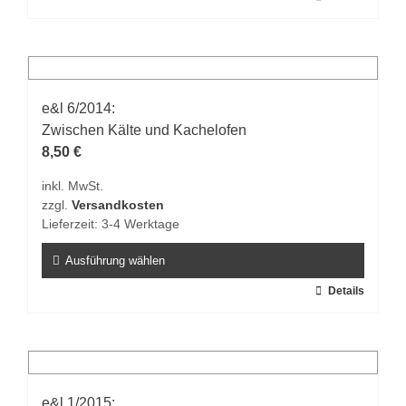
Produkt
weist
mehrere
Varianten
auf.
e&l 6/2014:
Die
Zwischen Kälte und Kachelofen
Optionen
8,50
€
können
inkl. MwSt.
auf
zzgl.
Versandkosten
der
Lieferzeit:
3-4 Werktage
Produktseite
gewählt
Ausführung wählen
werden
Dieses
Details
Produkt
weist
mehrere
Varianten
auf.
e&l 1/2015: