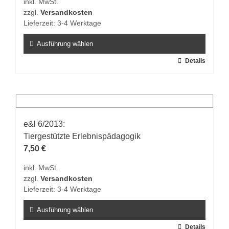
inkl. MwSt.
auf
zzgl.
Versandkosten
der
Lieferzeit:
3-4 Werktage
Produktseite
gewählt
Ausführung wählen
werden
Dieses
Details
Produkt
weist
mehrere
Varianten
auf.
e&l 6/2013:
Die
Tiergestützte Erlebnispädagogik
Optionen
7,50
€
können
inkl. MwSt.
auf
zzgl.
Versandkosten
der
Lieferzeit:
3-4 Werktage
Produktseite
gewählt
Ausführung wählen
werden
Dieses
Details