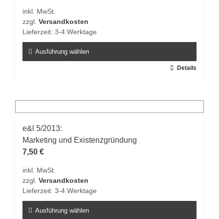
inkl. MwSt.
zzgl.
Versandkosten
Lieferzeit:
3-4 Werktage
Ausführung wählen
Dieses
Details
Produkt
weist
mehrere
Varianten
auf.
e&l 5/2013:
Die
Marketing und Existenzgründung
Optionen
7,50
€
können
inkl. MwSt.
auf
zzgl.
Versandkosten
der
Lieferzeit:
3-4 Werktage
Produktseite
gewählt
Ausführung wählen