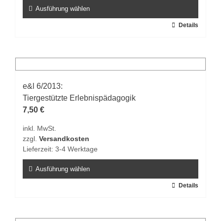
gewählt
Ausführung wählen
werden
Dieses
Details
Produkt
weist
mehrere
Varianten
auf.
e&l 6/2013:
Die
Tiergestützte Erlebnispädagogik
Optionen
7,50
€
können
inkl. MwSt.
auf
zzgl.
Versandkosten
der
Lieferzeit:
3-4 Werktage
Produktseite
gewählt
Ausführung wählen
werden
Dieses
Details
Produkt
weist