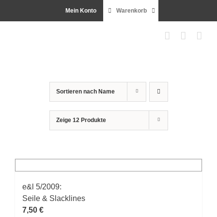
Zum
Mein Konto
Warenkorb
Inhalt
springen
Sortieren nach
Name
Zeige
12 Produkte
e&l 5/2009:
Seile & Slacklines
7,50
€