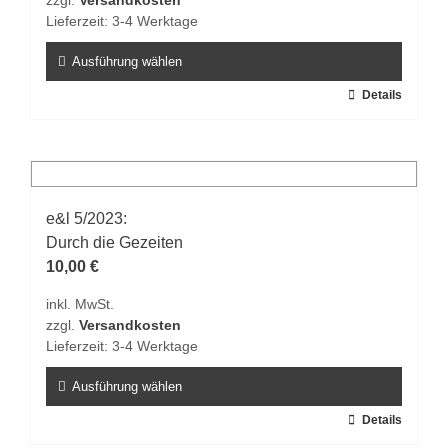
zzgl.
Versandkosten
der
Lieferzeit:
3-4 Werktage
Produktseite
gewählt
Ausführung wählen
werden
Dieses
Details
Produkt
weist
mehrere
Varianten
auf.
e&l 5/2023:
Die
Durch die Gezeiten
Optionen
10,00
€
können
inkl. MwSt.
auf
zzgl.
Versandkosten
der
Lieferzeit:
3-4 Werktage
Produktseite
gewählt
Ausführung wählen
werden
Dieses
Details
Produkt