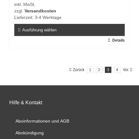
inkl. MwSt.
auf
zzgl.
Versandkosten
der
Lieferzeit:
3-4 Werktage
Produktseite
gewählt
Ausführung wählen
werden
Dieses
Details
Produkt
weist
mehrere
Zurück
1
2
3
4
Vor
Varianten
auf.
Die
Optionen
können
Hilfe & Kontakt
auf
der
Aboinformationen und AGB
Produktseite
gewählt
Abokündigung
werden