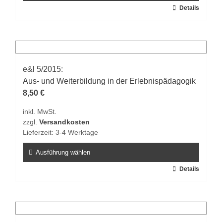
werden
Dieses
Details
Produkt
weist
mehrere
Varianten
auf.
e&l 5/2015:
Die
Aus- und Weiterbildung in der Erlebnispädagogik
Optionen
8,50
€
können
inkl. MwSt.
auf
zzgl.
Versandkosten
der
Lieferzeit:
3-4 Werktage
Produktseite
gewählt
Ausführung wählen
werden
Dieses
Details
Produkt
weist
mehrere
Varianten