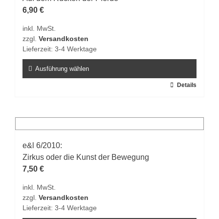
Optionen
6,90
€
können
inkl. MwSt.
auf
zzgl.
Versandkosten
der
Lieferzeit:
3-4 Werktage
Produktseite
gewählt
Ausführung wählen
werden
Dieses
Details
Produkt
weist
mehrere
Varianten
auf.
e&l 6/2010:
Die
Zirkus oder die Kunst der Bewegung
Optionen
7,50
€
können
inkl. MwSt.
auf
zzgl.
Versandkosten
der
Lieferzeit:
3-4 Werktage
Produktseite