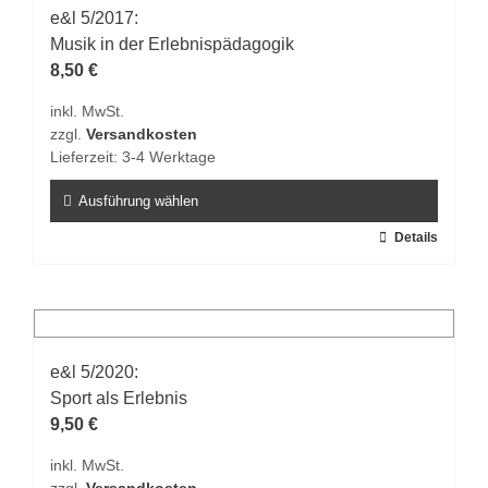
auf.
e&l 5/2017:
Die
Musik in der Erlebnispädagogik
Optionen
8,50
€
können
inkl. MwSt.
auf
zzgl.
Versandkosten
der
Lieferzeit:
3-4 Werktage
Produktseite
gewählt
Ausführung wählen
werden
Dieses
Details
Produkt
weist
mehrere
Varianten
auf.
e&l 5/2020:
Die
Sport als Erlebnis
Optionen
9,50
€
können
inkl. MwSt.
auf