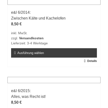
mehrere
Varianten
auf.
e&l 6/2014:
Die
Zwischen Kälte und Kachelofen
Optionen
8,50
€
können
inkl. MwSt.
auf
zzgl.
Versandkosten
der
Lieferzeit:
3-4 Werktage
Produktseite
gewählt
Ausführung wählen
werden
Dieses
Details
Produkt
weist
mehrere
Varianten
auf.
e&l 6/2015:
Die
Alles, was Recht ist!
Optionen
8,50
€
können