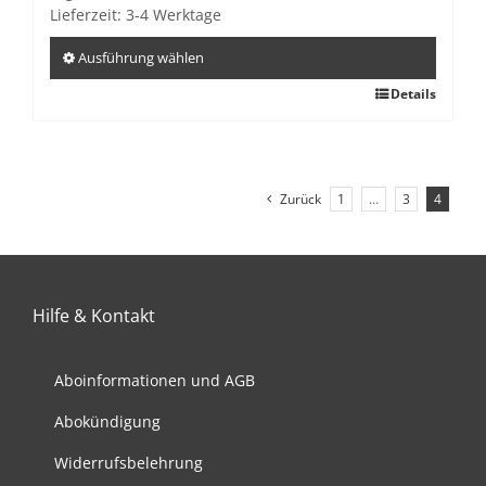
der
Lieferzeit:
3-4 Werktage
Produktseite
gewählt
Ausführung wählen
werden
Dieses
Details
Produkt
weist
mehrere
Varianten
Zurück
1
…
3
4
auf.
Die
Optionen
können
Hilfe & Kontakt
auf
der
Aboinformationen und AGB
Produktseite
gewählt
Abokündigung
werden
Widerrufsbelehrung