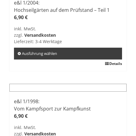
e&l 1/2004:
Hochseilgärten auf dem Prüfstand – Teil 1
6,90
€
inkl. MwSt.
zzgl.
Versandkosten
Lieferzeit:
3-4 Werktage
Ausführung wählen
Dieses
Details
Produkt
weist
mehrere
Varianten
auf.
e&l 1/1998:
Die
Vom Kampfsport zur Kampfkunst
Optionen
6,90
€
können
inkl. MwSt.
auf
zzgl.
Versandkosten