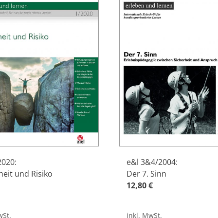
2020:
e&l 3&4/2004:
heit und Risiko
Der 7. Sinn
12,80
€
wSt.
inkl. MwSt.