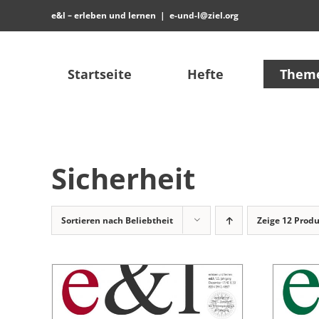
Zum
e&l – erleben und lernen
|
e-und-l@ziel.org
Inhalt
springen
Startseite
Hefte
Them
Sicherheit
Sortieren nach
Beliebtheit
Zeige
12 Prod