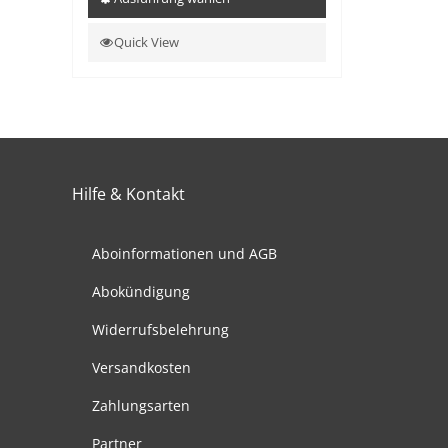
Dieses
Quick View
Produkt
weist
mehrere
Varianten
auf.
Die
Hilfe & Kontakt
Optionen
können
auf
Aboinformationen und AGB
der
Abokündigung
Produktseite
gewählt
Widerrufsbelehrung
werden
Versandkosten
Zahlungsarten
Partner