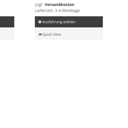
zzgl.
Versandkosten
Lieferzeit:
3-4 Werktage
Ausführung wählen
Dieses
Quick View
Produkt
weist
mehrere
Varianten
auf.
Die
Optionen
können
auf
der
Produktseite
gewählt
werden