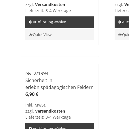
zzgl.
Versandkosten
zzgl.
Ve
Lieferzeit:
3-4 Werktage
Lieferz
Ausführung wählen
Aus
Dieses
Dieses
Quick View
Qui
Produkt
Produ
weist
weist
mehrere
mehre
Varianten
Varian
auf.
auf.
e&l 2/1994:
Die
Die
Sicherheit in
Optionen
Optio
erlebnispädagogischen Feldern
können
könne
6,90
€
auf
auf
der
der
inkl. MwSt.
Produktseite
Produk
zzgl.
Versandkosten
gewählt
gewähl
Lieferzeit:
3-4 Werktage
werden
werde
Ausführung wählen