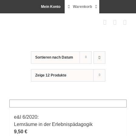
Zum
Mein Konto
Warenkorb
Inhalt
springen
Sortieren nach
Datum
Zeige
12 Produkte
e&l 6/2020:
Lernräume in der Erlebnispädagogik
9,50
€