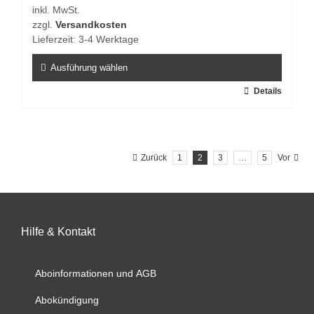
inkl. MwSt.
auf
zzgl.
Versandkosten
der
Lieferzeit:
3-4 Werktage
Produktseite
gewählt
Ausführung wählen
werden
Dieses
Details
Produkt
weist
mehrere
Zurück
1
2
3
…
5
Vor
Varianten
auf.
Die
Optionen
können
Hilfe & Kontakt
auf
der
Aboinformationen und AGB
Produktseite
gewählt
Abokündigung
werden