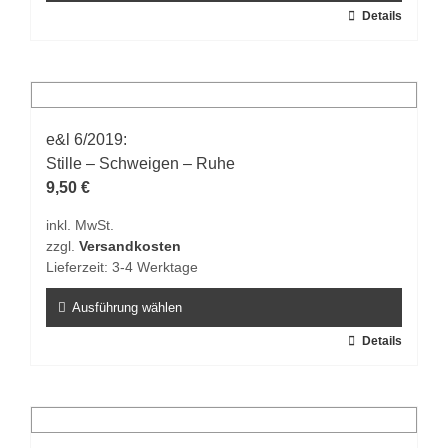
werden
Dieses
Details
Produkt
weist
mehrere
Varianten
auf.
e&l 6/2019:
Die
Stille – Schweigen – Ruhe
Optionen
9,50
€
können
inkl. MwSt.
auf
zzgl.
Versandkosten
der
Lieferzeit:
3-4 Werktage
Produktseite
gewählt
Ausführung wählen
werden
Dieses
Details
Produkt
weist
mehrere
Varianten