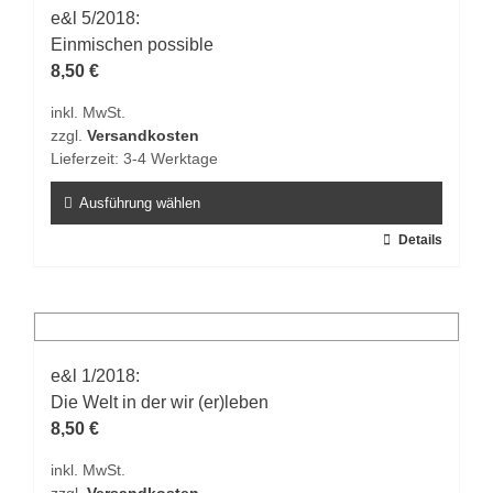
auf.
e&l 5/2018:
Die
Einmischen possible
Optionen
8,50
€
können
inkl. MwSt.
auf
zzgl.
Versandkosten
der
Lieferzeit:
3-4 Werktage
Produktseite
gewählt
Ausführung wählen
werden
Dieses
Details
Produkt
weist
mehrere
Varianten
auf.
e&l 1/2018:
Die
Die Welt in der wir (er)leben
Optionen
8,50
€
können
inkl. MwSt.
auf