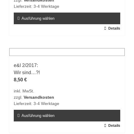
zzgl.
Versandkosten
der
Lieferzeit:
3-4 Werktage
Produktseite
gewählt
Ausführung wählen
werden
Dieses
Details
Produkt
weist
mehrere
Varianten
auf.
e&l 2/2017:
Die
Wir sind…?!
Optionen
8,50
€
können
inkl. MwSt.
auf
zzgl.
Versandkosten
der
Lieferzeit:
3-4 Werktage
Produktseite
gewählt
Ausführung wählen
werden
Dieses
Details
Produkt