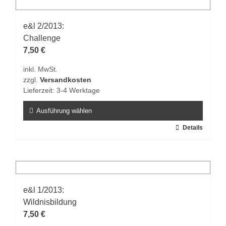
mehrere
Varianten
auf.
e&l 2/2013:
Die
Challenge
Optionen
7,50
€
können
inkl. MwSt.
auf
zzgl.
Versandkosten
der
Lieferzeit:
3-4 Werktage
Produktseite
gewählt
Ausführung wählen
werden
Dieses
Details
Produkt
weist
mehrere
Varianten
auf.
e&l 1/2013:
Die
Wildnisbildung
Optionen
7,50
€
können