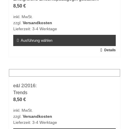
Optionen
8,50
€
können
inkl. MwSt.
auf
zzgl.
Versandkosten
der
Lieferzeit:
3-4 Werktage
Produktseite
gewählt
Ausführung wählen
werden
Dieses
Details
Produkt
weist
mehrere
Varianten
auf.
e&l 2/2016:
Die
Trends
Optionen
8,50
€
können
inkl. MwSt.
auf
zzgl.
Versandkosten
der
Lieferzeit:
3-4 Werktage
Produktseite