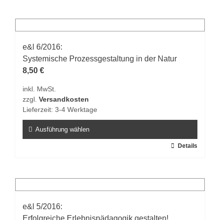
weist
mehrere
Varianten
auf.
e&l 6/2016:
Die
Systemische Prozessgestaltung in der Natur
Optionen
8,50
€
können
inkl. MwSt.
auf
zzgl.
Versandkosten
der
Lieferzeit:
3-4 Werktage
Produktseite
gewählt
Ausführung wählen
werden
Dieses
Details
Produkt
weist
mehrere
Varianten
auf.
e&l 5/2016:
Die
Erfolgreiche Erlebnispädagogik gestalten!