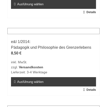
gewählt
Ausführung wählen
werden
Dieses
Details
Produkt
weist
mehrere
Varianten
auf.
e&l 1/2014:
Die
Pädagogik und Philosophie des Grenzerlebens
Optionen
8,50
€
können
inkl. MwSt.
auf
zzgl.
Versandkosten
der
Lieferzeit:
3-4 Werktage
Produktseite
gewählt
Ausführung wählen
werden
Dieses
Details
Produkt
weist