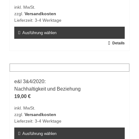
inkl. MwSt.
zzgl.
Versandkosten
Lieferzeit:
3-4 Werktage
Ausführung wählen
Dieses
Details
Produkt
weist
mehrere
Varianten
auf.
e&l 3&4/2020:
Die
Nachhaltigkeit und Beziehung
Optionen
19,00
€
können
inkl. MwSt.
auf
zzgl.
Versandkosten
der
Lieferzeit:
3-4 Werktage
Produktseite
gewählt
Ausführung wählen