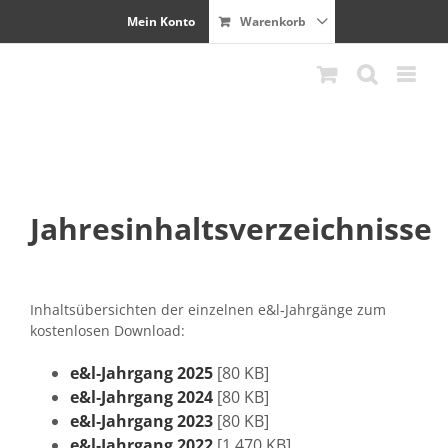
Zum
Mein Konto
Warenkorb
Inhalt
springen
Jahresinhaltsverzeichnisse
Inhalt­süber­sicht­en der einzel­nen e&l‑Jahrgänge zum
kosten­losen Download:
e&l‑Jahrgang 2025
[80 KB]
e&l‑Jahrgang 2024
[80 KB]
e&l‑Jahrgang 2023
[80 KB]
e&l‑Jahrgang 2022
[1.470 KB]