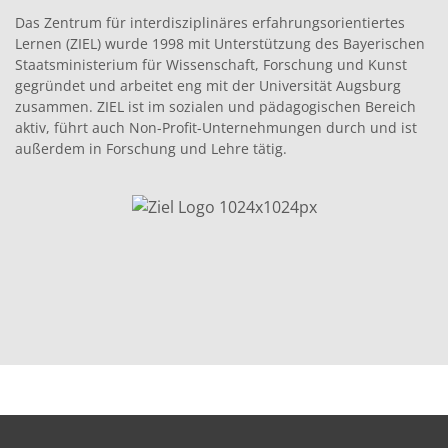
Das Zen­trum für inter­diszi­plinäres erfahrung­sori­en­tiertes
Ler­nen (ZIEL) wurde 1998 mit Unter­stützung des Bay­erischen
Staatsmin­is­teri­um für Wis­senschaft, Forschung und Kun­st
gegrün­det und arbeit­et eng mit der Uni­ver­sität Augs­burg
zusam­men. ZIEL ist im sozialen und päd­a­gogis­chen Bere­ich
aktiv, führt auch Non-Prof­it-Unternehmungen durch und ist
außer­dem in Forschung und Lehre tätig.