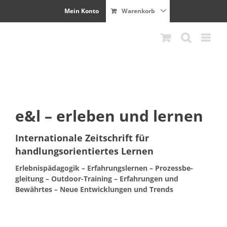
Zum
Mein Konto
Warenkorb
Inhalt
springen
e&l – erleben und lernen
Internationale Zeitschrift für
handlungsorientiertes Lernen
Erleb­nis­päd­a­gogik – Erfahrungsler­nen – Prozess­be­
gleitung – Out­door-Train­ing – Erfahrun­gen und
Bewährtes – Neue Entwick­lun­gen und Trends