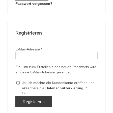
Pass­wort vergessen?
Registrieren
Erforder­
E‑Mail-Adresse
*
lich
Ein Link zum Erstellen eines neuen Pass­worts wird
an deine E‑Mail-Adresse gesendet.
Ja, ich möchte ein Kun­denkon­to eröff­nen und
akzep­tiere die
Daten­schutzerk­lärung
.
*
Erforder­
lich
Registrieren