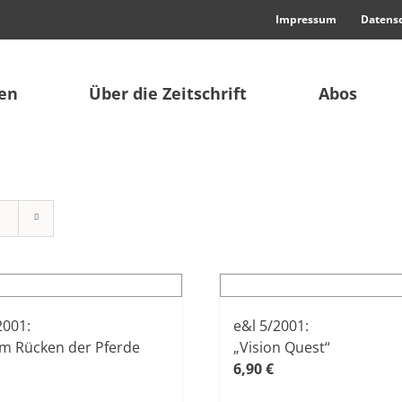
Impressum
Datens
en
Über die Zeitschrift
Abos
2001:
e&l 5/2001:
m Rücken der Pferde
„Vision Quest“
6,90
€