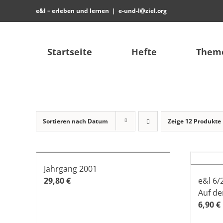
Zum
e&l – erleben und lernen
|
e-und-l@ziel.org
Inhalt
springen
Startseite
Hefte
Them
Sortieren nach
Datum
Zeige
12 Produkte
Jahrgang 2001
29,80
€
e&l 6/
Auf de
6,90
€