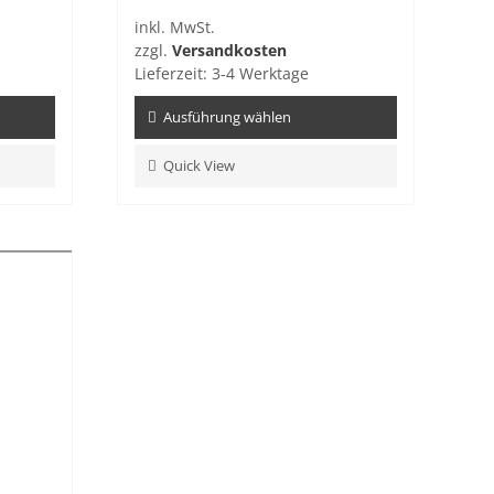
inkl. MwSt.
zzgl.
Versandkosten
Lieferzeit:
3-4 Werktage
Ausführung wählen
Dieses
Quick View
Produkt
weist
mehrere
Varianten
auf.
Die
Optionen
können
auf
der
Produktseite
gewählt