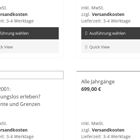
wSt.
inkl. MwSt.
rsandkosten
zzgl.
Versandkosten
eit:
3-4 Werktage
Lieferzeit:
3-4 Werktage
führung wählen
Ausführung wählen
Dieses
ck View
Quick View
kt
Produkt
weist
re
mehrere
ten
Varianten
Alle Jahrgänge
auf.
2001:
699,00
€
Die
ngslos erleben?
nen
Optionen
onte und Grenzen
n
können
auf
der
wSt.
inkl. MwSt.
tseite
Produktseite
rsandkosten
zzgl.
Versandkosten
t
gewählt
eit:
3-4 Werktage
Lieferzeit:
3-4 Werktage