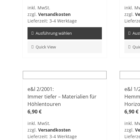
inkl. MwSt.
inkl. M
zzgl.
Versandkosten
zzgl.
Ve
Lieferzeit:
3-4 Werktage
Lieferz
Ausführung wählen
Aus
Dieses
Dieses
Quick View
Qui
Produkt
Produ
weist
weist
mehrere
mehre
Varianten
Varian
auf.
auf.
e&l 2/2001:
e&l 1/
Die
Die
Immer tiefer – Materialien für
Hemmu
Optionen
Optio
Höhlentouren
Horiz
können
könne
6,90
€
6,90
€
auf
auf
der
der
inkl. MwSt.
inkl. M
Produktseite
Produk
zzgl.
Versandkosten
zzgl.
Ve
gewählt
gewähl
Lieferzeit:
3-4 Werktage
Lieferz