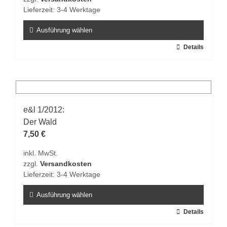
Lieferzeit:
3-4 Werktage
Ausführung wählen
Dieses
Details
Produkt
weist
mehrere
Varianten
auf.
e&l 1/2012:
Die
Der Wald
Optionen
7,50
€
können
inkl. MwSt.
auf
zzgl.
Versandkosten
der
Lieferzeit:
3-4 Werktage
Produktseite
gewählt
Ausführung wählen
werden
Dieses
Details
Produkt