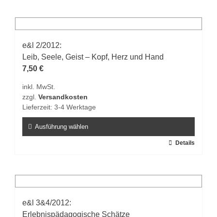
weist
mehrere
Varianten
auf.
e&l 2/2012:
Die
Leib, Seele, Geist – Kopf, Herz und Hand
Optionen
7,50
€
können
inkl. MwSt.
auf
zzgl.
Versandkosten
der
Lieferzeit:
3-4 Werktage
Produktseite
gewählt
Ausführung wählen
werden
Dieses
Details
Produkt
weist
mehrere
Varianten
auf.
e&l 3&4/2012:
Die
Erlebnispädagogische Schätze