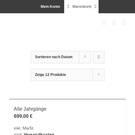
Zum
Mein Konto
Warenkorb
Inhalt
springen
Sortieren nach
Datum
Zeige
12 Produkte
Alle Jahrgänge
699,00
€
inkl. MwSt.
zzgl.
Versandkosten