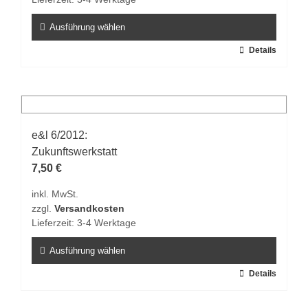
gewählt
werden
Ausführung wählen
Dieses
Details
Produkt
weist
mehrere
Varianten
auf.
e&l 6/2012:
Die
Zukunftswerkstatt
Optionen
7,50
€
können
inkl. MwSt.
auf
zzgl.
Versandkosten
der
Lieferzeit:
3-4 Werktage
Produktseite
gewählt
Ausführung wählen
werden
Dieses
Details
Produkt
weist