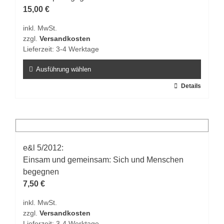
Optionen
15,00
€
können
inkl. MwSt.
auf
zzgl.
Versandkosten
der
Lieferzeit:
3-4 Werktage
Produktseite
gewählt
Ausführung wählen
werden
Dieses
Details
Produkt
weist
mehrere
Varianten
auf.
e&l 5/2012:
Die
Einsam und gemeinsam: Sich und Menschen
Optionen
begegnen
können
7,50
€
auf
inkl. MwSt.
der
zzgl.
Versandkosten
Produktseite
Lieferzeit:
3-4 Werktage