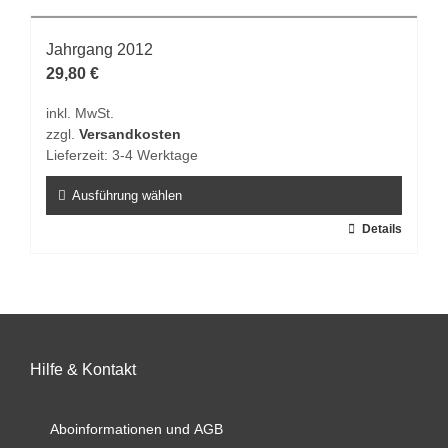
mehrere
Varianten
Jahrgang 2012
auf.
29,80
€
Die
inkl. MwSt.
Optionen
zzgl.
Versandkosten
können
Lieferzeit:
3-4 Werktage
auf
der
Ausführung wählen
Produktseite
Dieses
Details
gewählt
Produkt
werden
weist
mehrere
Varianten
auf.
Hilfe & Kontakt
Die
Optionen
können
Aboinformationen und AGB
auf