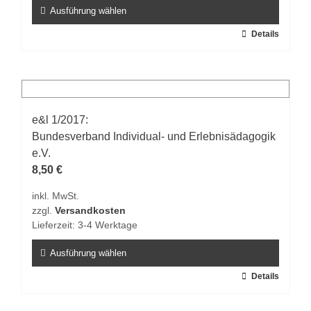
gewählt
Ausführung wählen
werden
Dieses
Details
Produkt
weist
mehrere
Varianten
auf.
e&l 1/2017:
Die
Bundesverband Individual- und Erlebnisädagogik
Optionen
e.V.
können
8,50
€
auf
inkl. MwSt.
der
zzgl.
Versandkosten
Produktseite
Lieferzeit:
3-4 Werktage
gewählt
werden
Ausführung wählen
Dieses
Details
Produkt
weist