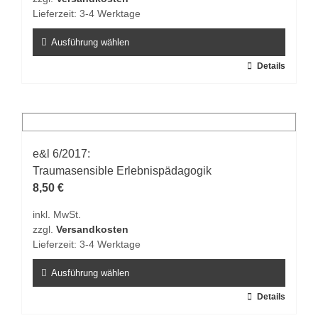
Lieferzeit:
3-4 Werktage
Ausführung wählen
Dieses
Details
Produkt
weist
mehrere
Varianten
auf.
e&l 6/2017:
Die
Traumasensible Erlebnispädagogik
Optionen
8,50
€
können
inkl. MwSt.
auf
zzgl.
Versandkosten
der
Lieferzeit:
3-4 Werktage
Produktseite
gewählt
Ausführung wählen
werden
Dieses
Details
Produkt