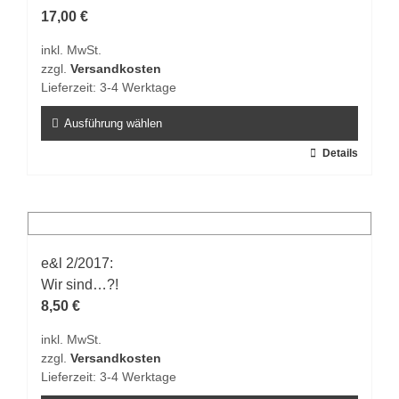
Optionen
17,00
€
können
inkl. MwSt.
auf
zzgl.
Versandkosten
der
Lieferzeit:
3-4 Werktage
Produktseite
gewählt
Ausführung wählen
werden
Dieses
Details
Produkt
weist
mehrere
Varianten
auf.
e&l 2/2017:
Die
Wir sind…?!
Optionen
8,50
€
können
inkl. MwSt.
auf
zzgl.
Versandkosten
der
Lieferzeit:
3-4 Werktage
Produktseite