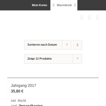
Zum
Mein Konto
Warenkorb
Inhalt
springen
Sortieren nach
Datum
Zeige
12 Produkte
Jahrgang 2017
35,80
€
inkl. MwSt.
zzgl.
Versandkosten