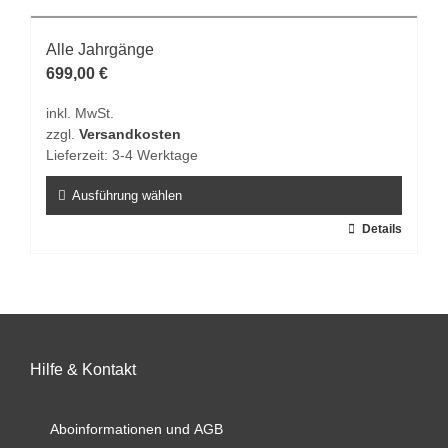
mehrere
Varianten
Alle Jahrgänge
auf.
699,00
€
Die
inkl. MwSt.
Optionen
zzgl.
Versandkosten
können
Lieferzeit:
3-4 Werktage
auf
der
Ausführung wählen
Produktseite
Dieses
Details
gewählt
Produkt
werden
weist
mehrere
Varianten
auf.
Hilfe & Kontakt
Die
Optionen
können
Aboinformationen und AGB
auf