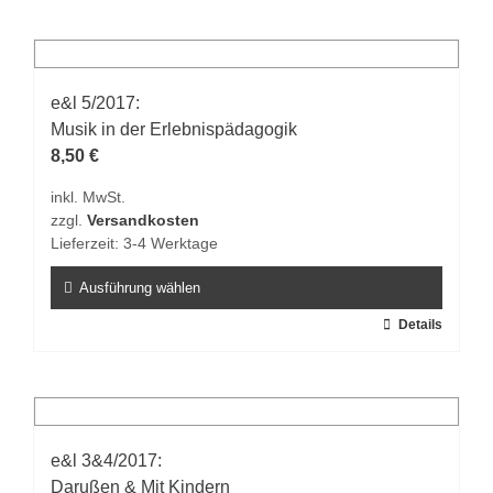
weist
mehrere
Varianten
auf.
e&l 5/2017:
Die
Musik in der Erlebnispädagogik
Optionen
8,50
€
können
inkl. MwSt.
auf
zzgl.
Versandkosten
der
Lieferzeit:
3-4 Werktage
Produktseite
gewählt
Ausführung wählen
werden
Dieses
Details
Produkt
weist
mehrere
Varianten
auf.
e&l 3&4/2017:
Die
Darußen & Mit Kindern