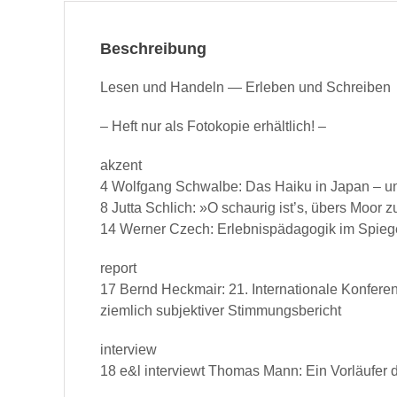
Beschreibung
Lesen und Han­deln — Erleben und Schreiben
– Heft nur als Fotokopie erhältlich! –
akzent
4 Wolf­gang Schwalbe: Das Haiku in Japan – u
8 Jut­ta Schlich: »O schau­rig ist’s, übers Moor 
14 Wern­er Czech: Erleb­nis­päd­a­gogik im Spi
report
17 Bernd Heck­mair: 21. Inter­na­tionale Kon­ferenz
ziem­lich sub­jek­tiv­er Stimmungsbericht
inter­view
18 e&l inter­viewt Thomas Mann: Ein Vor­läufer