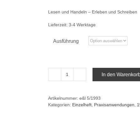
Lesen und Handeln – Erleben und Schreiben
Lieferzeit:
3-4 Werktage
Ausführung
In den Warenkor
e&l
5/1993:Lesen
und
Artikelnummer:
e&l 5/1993
Handeln
Kategorien:
Einzelheft
,
Praxisanwendungen
,
1
–
Erleben
und
Schreiben
Menge