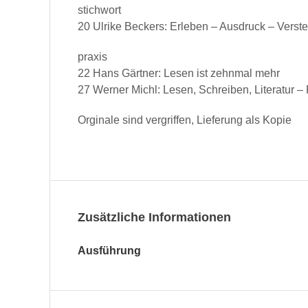
stich­wort
20 Ulrike Beck­ers: Erleben – Aus­druck – Ver­s
prax­is
22 Hans Gärt­ner: Lesen ist zehn­mal mehr
27 Wern­er Michl: Lesen, Schreiben, Lit­er­atur 
Orginale sind ver­grif­f­en, Liefer­ung als Kopie
Zusätzliche Informationen
Ausführung