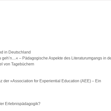
nd in Deutschland
zu geh’n…« – Päd­a­gogis­che Aspek­te des Lit­er­atu­rum­gangs in
egel von Tagebüchern
 der »Asso­ci­a­tion for Expe­ri­en­tial Edu­ca­tion (AEE) – Ein
 der Erlebnispädagogik?