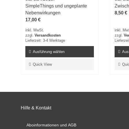
SimpleThings und ungeplante
Zwisch
Nebenwirkungen
8,50
€
17,00
€
inkl. MwSt.
inkl. Mw
zzgl.
Versandkosten
zzgl.
Ve
Lieferzeit:
3-4 Werktage
Lieferzei
Ausführung wählen
Aus
Dieses
Dieses
Quick View
Qui
Produkt
Produkt
weist
weist
mehrere
mehrer
Varianten
Variant
auf.
auf.
Die
Die
Optionen
Optione
Hilfe & Kontakt
können
können
auf
auf
der
der
Aboinformationen und AGB
Produktseite
Produkt