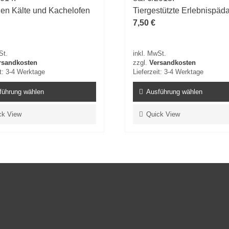
en Kälte und Kachelofen
Tiergestützte Erlebnispäd
7,50
€
St.
inkl. MwSt.
rsandkosten
zzgl.
Versandkosten
t:
3-4 Werktage
Lieferzeit:
3-4 Werktage
führung wählen
Ausführung wählen
Dieses
ck View
Quick View
Produkt
weist
e
mehrere
en
Varianten
auf.
Die
n
Optionen
können
auf
der
seite
Produktseite