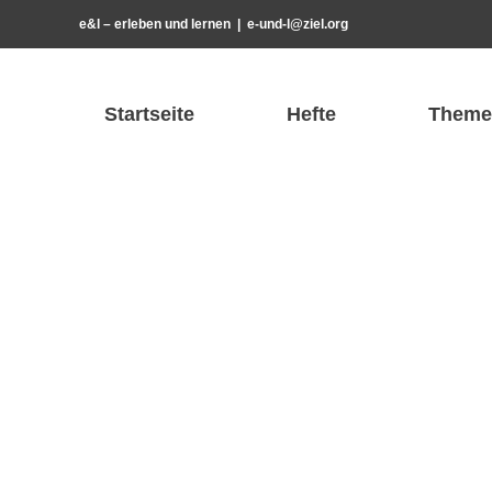
Zum
e&l – erleben und lernen
|
e-und-l@ziel.org
Inhalt
springen
Startseite
Hefte
Theme