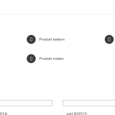
Produkt twittern
Produkt mailen
2014:
e&l 6/2013: