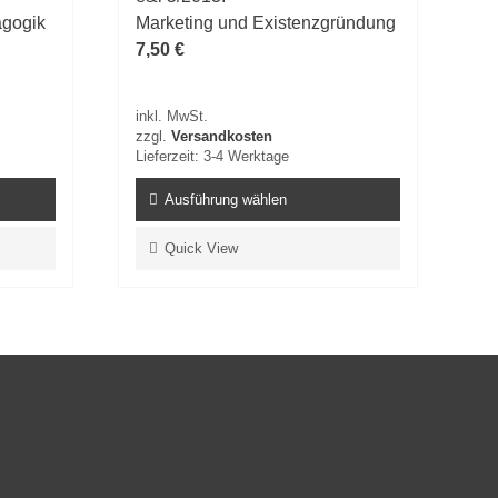
agogik
Marketing und Existenzgründung
7,50
€
inkl. MwSt.
zzgl.
Versandkosten
Lieferzeit:
3-4 Werktage
Ausführung wählen
Dieses
Quick View
Produkt
weist
mehrere
Varianten
auf.
Die
Optionen
können
auf
der
Produktseite