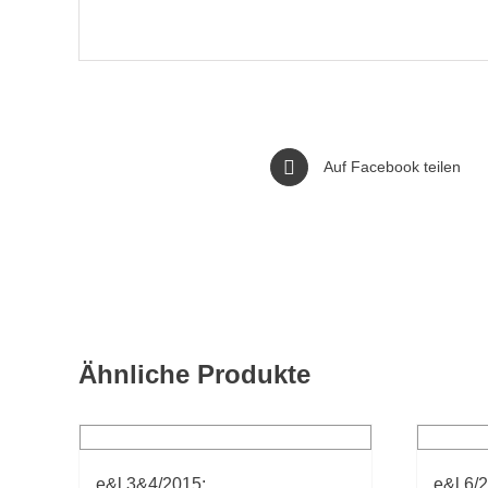
Auf Facebook teilen
Ähnliche Produkte
e&l 3&4/2015:
e&l 6/