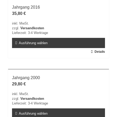
Varianten
Jahrgang 2016
auf.
35,80
€
Die
Optionen
inkl. MwSt.
können
zzgl.
Versandkosten
auf
Lieferzeit:
3-4 Werktage
der
Produktseite
Ausführung wählen
gewählt
Dieses
Details
werden
Produkt
weist
mehrere
Varianten
Jahrgang 2000
auf.
29,80
€
Die
Optionen
inkl. MwSt.
können
zzgl.
Versandkosten
auf
Lieferzeit:
3-4 Werktage
der
Produktseite
Ausführung wählen