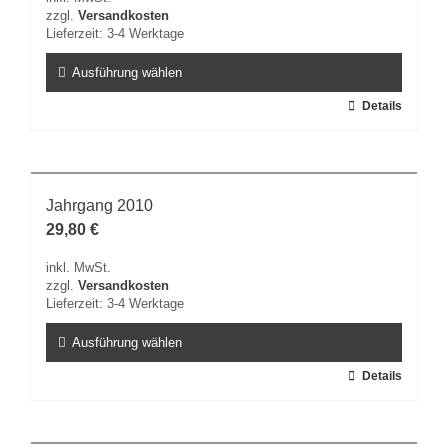
zzgl.
Versandkosten
Lieferzeit:
3-4 Werktage
Ausführung wählen
Dieses
Details
Produkt
weist
mehrere
Varianten
Jahrgang 2010
auf.
29,80
€
Die
Optionen
inkl. MwSt.
können
zzgl.
Versandkosten
auf
Lieferzeit:
3-4 Werktage
der
Produktseite
Ausführung wählen
gewählt
Dieses
Details
werden
Produkt
weist
mehrere