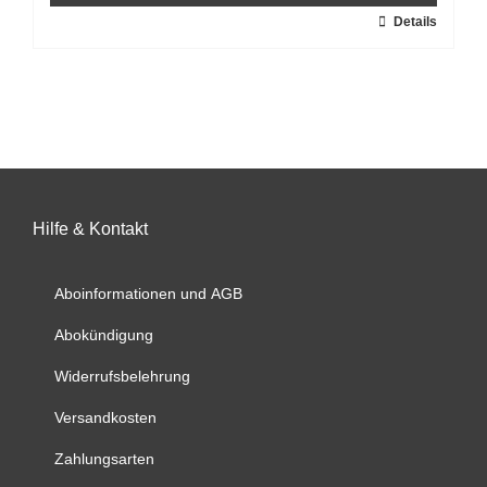
gewählt
Dieses
Details
werden
Produkt
weist
mehrere
Varianten
auf.
Die
Optionen
können
auf
Hilfe & Kontakt
der
Produktseite
Aboinformationen und AGB
gewählt
werden
Abokündigung
Widerrufsbelehrung
Versandkosten
Zahlungsarten