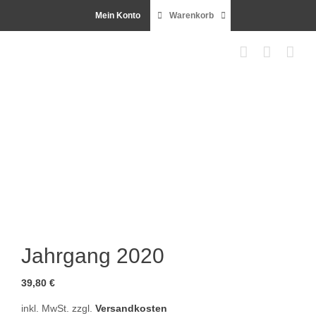
Zum
Mein Konto
Warenkorb
Inhalt
springen
Jahrgang 2020
39,80
€
inkl. MwSt.
zzgl.
Versandkosten