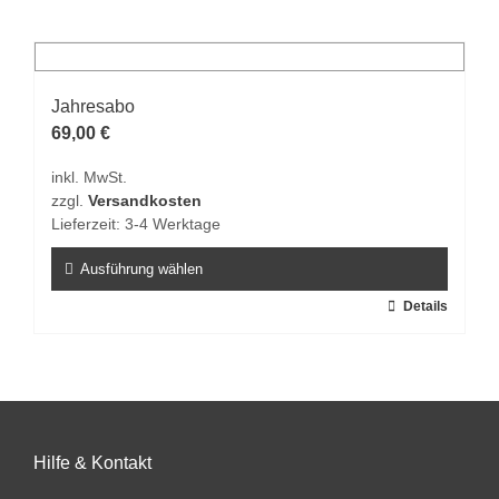
weist
mehrere
Varianten
auf.
Jahresabo
Die
69,00
€
Optionen
inkl. MwSt.
können
zzgl.
Versandkosten
auf
Lieferzeit:
3-4 Werktage
der
Produktseite
Ausführung wählen
gewählt
Dieses
Details
werden
Produkt
weist
mehrere
Varianten
auf.
Hilfe & Kontakt
Die
Optionen