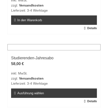
inkl. MwSt.
zzgl.
Versandkosten
Lieferzeit:
3-4 Werktage
In den Warenkorb
Details
Studierenden-Jahresabo
58,00
€
inkl. MwSt.
zzgl.
Versandkosten
Lieferzeit:
3-4 Werktage
Ausführung wählen
Dieses
Details
Produkt