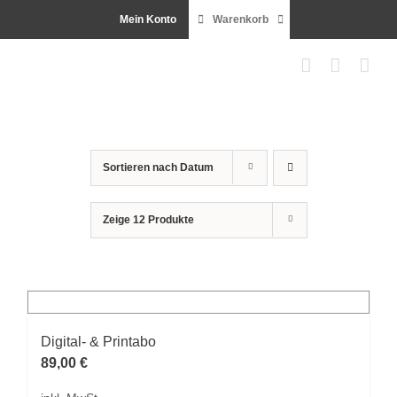
Zum
Mein Konto
Warenkorb
Inhalt
springen
Sortieren nach
Datum
Zeige
12 Produkte
Digital- & Printabo
89,00
€