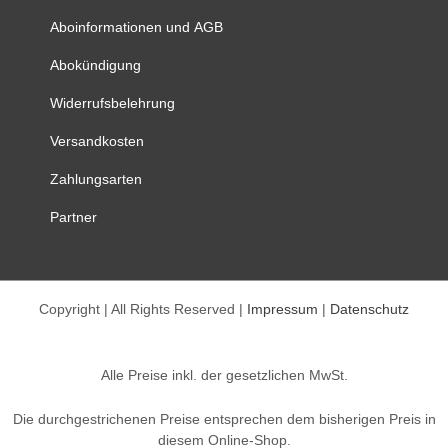
Aboinformationen und AGB
Abokündigung
Widerrufsbelehrung
Versandkosten
Zahlungsarten
Partner
Copyright | All Rights Reserved |
Impressum
|
Datenschutz
Alle Preise inkl. der gesetzlichen MwSt.
Die durchgestrichenen Preise entsprechen dem bisherigen Preis in
diesem Online-Shop.