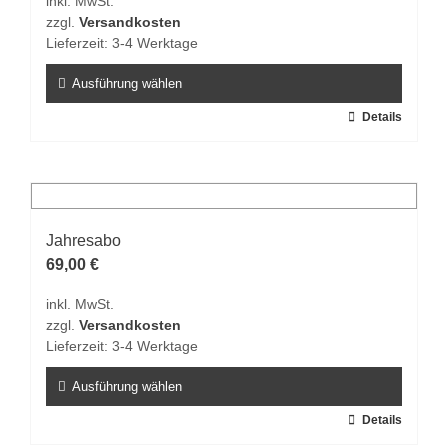
inkl. MwSt.
zzgl.
Versandkosten
Lieferzeit:
3-4 Werktage
Ausführung wählen
Dieses
Details
Produkt
weist
mehrere
Varianten
auf.
Jahresabo
Die
69,00
€
Optionen
inkl. MwSt.
können
zzgl.
Versandkosten
auf
Lieferzeit:
3-4 Werktage
der
Produktseite
Ausführung wählen
gewählt
Dieses
Details
werden
Produkt