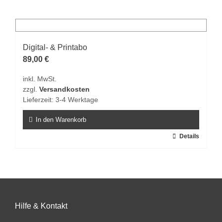
weist
mehrere
Varianten
auf.
Digital- & Printabo
Die
89,00
€
Optionen
inkl. MwSt.
können
zzgl.
Versandkosten
auf
Lieferzeit:
3-4 Werktage
der
Produktseite
In den Warenkorb
gewählt
Details
werden
Hilfe & Kontakt