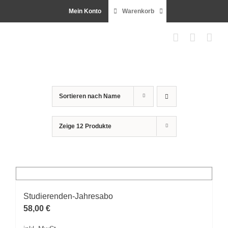
Zum
Mein Konto
Warenkorb
Inhalt
springen
Sortieren nach
Name
Zeige
12 Produkte
Studierenden-Jahresabo
58,00
€