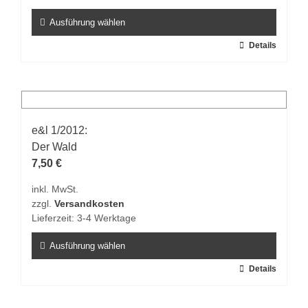
Produktseite
gewählt
Ausführung wählen
werden
Dieses
Details
Produkt
weist
mehrere
Varianten
auf.
e&l 1/2012:
Die
Der Wald
Optionen
7,50
€
können
inkl. MwSt.
auf
zzgl.
Versandkosten
der
Lieferzeit:
3-4 Werktage
Produktseite
gewählt
Ausführung wählen
werden
Dieses
Details
Produkt
weist