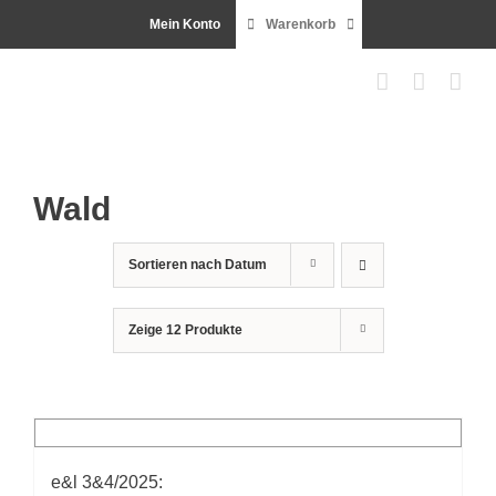
Zum
Mein Konto
Warenkorb
Inhalt
springen
Wald
Sortieren nach
Datum
Zeige
12 Produkte
e&l 3&4/2025: