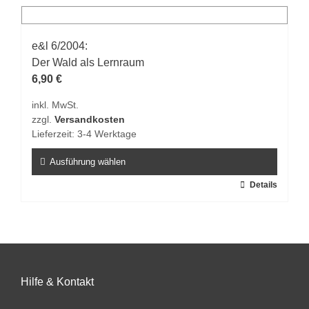
mehrere
Varianten
auf.
e&l 6/2004:
Die
Der Wald als Lernraum
Optionen
6,90
€
können
inkl. MwSt.
auf
zzgl.
Versandkosten
der
Lieferzeit:
3-4 Werktage
Produktseite
gewählt
Ausführung wählen
werden
Dieses
Details
Produkt
weist
mehrere
Varianten
auf.
Hilfe & Kontakt
Die
Optionen