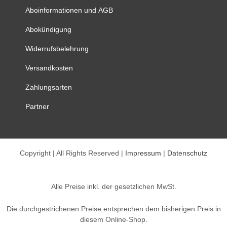
können
Aboinformationen und AGB
auf
Abokündigung
der
Produktseite
Widerrufsbelehrung
gewählt
werden
Versandkosten
Zahlungsarten
Partner
Copyright | All Rights Reserved |
Impressum
|
Datenschutz
Alle Preise inkl. der gesetzlichen MwSt.
Die durchgestrichenen Preise entsprechen dem bisherigen Preis in
diesem Online-Shop.