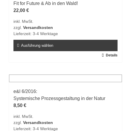
Fit for Future & Ab in den Wald!
22,00
€
inkl. MwSt.
zzgl.
Versandkosten
Lieferzeit:
3-4 Werktage
Ausführung wählen
Dieses
Details
Produkt
weist
mehrere
Varianten
auf.
e&l 6/2016:
Die
Systemische Prozessgestaltung in der Natur
Optionen
8,50
€
können
inkl. MwSt.
auf
zzgl.
Versandkosten
der
Lieferzeit:
3-4 Werktage