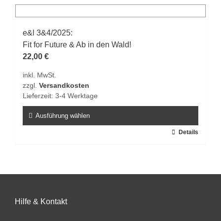
mehrere
Varianten
auf.
e&l 3&4/2025:
Die
Fit for Future & Ab in den Wald!
Optionen
22,00
€
können
inkl. MwSt.
auf
zzgl.
Versandkosten
der
Lieferzeit:
3-4 Werktage
Produktseite
gewählt
Ausführung wählen
werden
Dieses
Details
Produkt
weist
mehrere
Varianten
auf.
Hilfe & Kontakt
Die
Optionen