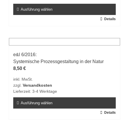
Produktseite
gewählt
Ausführung wählen
werden
Dieses
Details
Produkt
weist
mehrere
Varianten
auf.
e&l 6/2016:
Die
Systemische Prozessgestaltung in der Natur
Optionen
8,50
€
können
inkl. MwSt.
auf
zzgl.
Versandkosten
der
Lieferzeit:
3-4 Werktage
Produktseite
gewählt
Ausführung wählen
werden
Dieses
Details
Produkt
weist