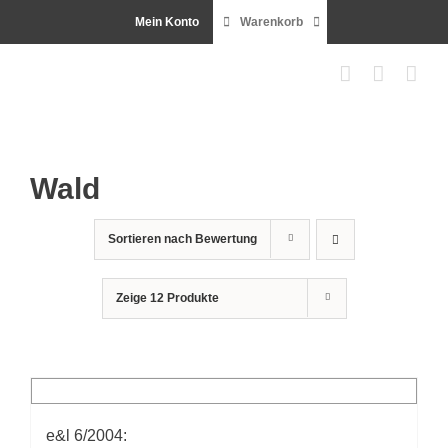
Zum
Mein Konto
Warenkorb
Inhalt
springen
Wald
Sortieren nach
Bewertung
Zeige
12 Produkte
e&l 6/2004: