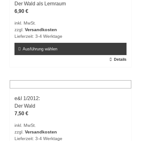
Der Wald als Lernraum
6,90
€
inkl. MwSt.
zzgl.
Versandkosten
Lieferzeit:
3-4 Werktage
Ausführung wählen
Dieses
Details
Produkt
weist
mehrere
Varianten
auf.
e&l 1/2012:
Die
Der Wald
Optionen
7,50
€
können
inkl. MwSt.
auf
zzgl.
Versandkosten
der
Lieferzeit:
3-4 Werktage