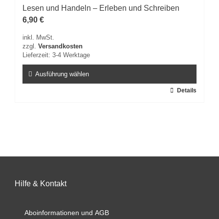
Lesen und Handeln – Erleben und Schreiben
Optionen
können
6,90
€
auf
inkl. MwSt.
der
zzgl.
Versandkosten
Produktseite
Lieferzeit:
3-4 Werktage
gewählt
werden
Ausführung wählen
Dieses
Details
Produkt
weist
mehrere
Varianten
auf.
Die
Optionen
können
auf
Hilfe & Kontakt
der
Produktseite
Aboinformationen und AGB
gewählt