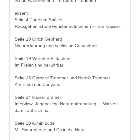
Natur: wahrnehmen – erfahren – erleben
akzent
Seite 4 Thorsten Späker
Raus­ge­hen ist wie Fen­ster auf­machen — nur krasser!
Seite 10 Ulrich Gebhard
Natur­erfahrung und seel­is­che Gesundheit
Seite 19 Wern­her P. Sachon
Im Freien und berührbar
Seite 15 Ger­hard Trom­mer und Hen­rik Trommer
Am Ende des Canyons
Seite 24 Rain­er Brämer
Inter­view: Jugendliche Naturent­frem­dung — Was es
damit auf sich hat
Seite 29 Armin Lude
Mit Smart­phone und Co in die Natur