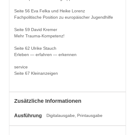
Seite 56 Eva Fel­ka und Heike Lorenz
Fach­poli­tis­che Posi­tion zu europäis­ch­er Jugendhilfe
Seite 59 David Kremer
Mehr Trauma-Kompetenz!
Seite 62 Ulrike Stauch
Erleben — erfahren — erkennen
ser­vice
Seite 67 Kleinanzeigen
Zusätzliche Informationen
Ausführung
Digitalausgabe, Printausgabe