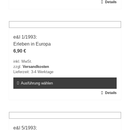
Dieses
Details
Produkt
weist
mehrere
Varianten
auf.
e&l 1/1993:
Die
Erleben in Europa
Optionen
können
6,90
€
auf
inkl. MwSt.
der
zzgl.
Versandkosten
Produktseite
Lieferzeit:
3-4 Werktage
gewählt
werden
Ausführung wählen
Dieses
Details
Produkt
weist
mehrere
Varianten
auf.
e&l 5/1993:
Die