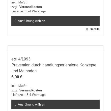
inkl. MwSt.
zzgl.
Versandkosten
Lieferzeit:
3-4 Werktage
Ausführung wählen
Dieses
Details
Produkt
weist
mehrere
Varianten
auf.
e&l 4/1993:
Die
Prävention durch handlungsorientierte Konzepte
Optionen
können
und Methoden
auf
6,90
€
der
inkl. MwSt.
Produktseite
zzgl.
Versandkosten
gewählt
Lieferzeit:
3-4 Werktage
werden
Ausführung wählen