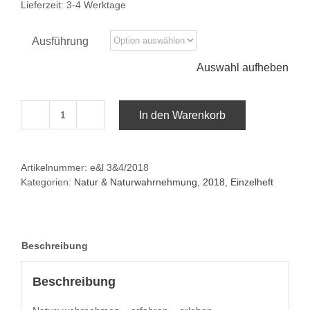
Lieferzeit:
3-4 Werktage
Ausführung
Auswahl aufheben
In den Warenkorb
e&l
3&4/2018:Natur
Menge
Artikelnummer:
e&l 3&4/2018
Kategorien:
Natur & Naturwahrnehmung
,
2018
,
Einzelheft
Beschreibung
Beschreibung