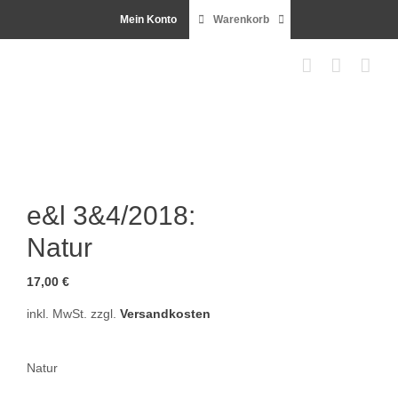
Zum
Mein Konto
Warenkorb
Inhalt
springen
e&l 3&4/2018:
Natur
17,00
€
inkl. MwSt.
zzgl.
Versandkosten
Natur