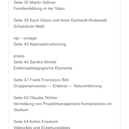
Seite 35 Mar­tin Vollmar
Fam­i­lien­bil­dung in der Natur
Seite 39 Karin Gimm und Anne Gerhardt-Rodewald
Schatzk­iste Wald
vip – vorlage
Seite 43 Naturwahrnehmung
prax­is
Seite 44 San­dra Mirbek
Erleb­nis­päd­a­gogis­che Elemente
Seite 47 Frank Francesco Birk
Grup­pen­prozesse — Erleb­nis — Naturerfahrung
Seite 50 Clau­dia Stöhler
Ver­mit­tlung von Pro­jek­t­man­age­ment-Kom­pe­ten­zen im
Studium
Seite 54 Achim Friedrich
Video­clips und Erziehungstipps