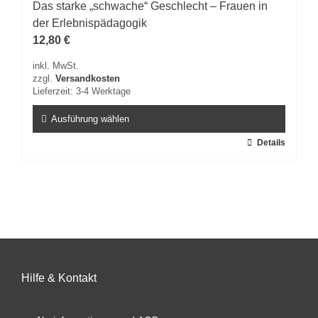
Das starke „schwache“ Geschlecht – Frauen in
Optionen
können
der Erlebnispädagogik
auf
12,80
€
der
inkl. MwSt.
Produktseite
zzgl.
Versandkosten
gewählt
Lieferzeit:
3-4 Werktage
werden
Ausführung wählen
Dieses
Details
Produkt
weist
mehrere
Varianten
auf.
Die
Optionen
können
auf
Hilfe & Kontakt
der
Produktseite