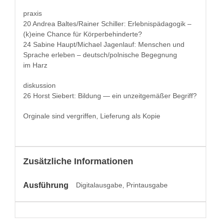
prax­is
20 Andrea Baltes/Rainer Schiller: Erleb­nis­päd­a­gogik –
(k)eine Chance für Körperbehinderte?
24 Sabine Haupt/Michael Jagen­lauf: Men­schen und
Sprache erleben – deutsch/polnische Begeg­nung
im Harz
diskus­sion
26 Horst Siebert: Bil­dung — ein unzeit­gemäßer Begriff?
Orginale sind ver­grif­f­en, Liefer­ung als Kopie
Zusätzliche Informationen
Ausführung
Digitalausgabe, Printausgabe