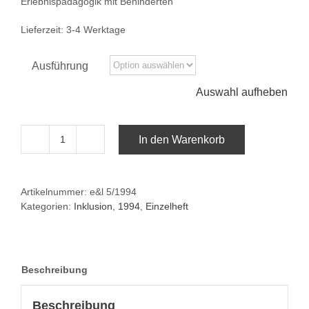
Erlebnispädagogik mit Behinderten
Lieferzeit:
3-4 Werktage
Ausführung
Auswahl aufheben
In den Warenkorb
e&l
5/1994:Erlebnispädagogik
mit
Artikelnummer:
e&l 5/1994
Behinderten
Kategorien:
Inklusion
,
1994
,
Einzelheft
Menge
Beschreibung
Beschreibung