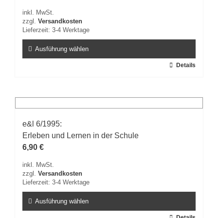
inkl. MwSt.
zzgl.
Versandkosten
Lieferzeit:
3-4 Werktage
Ausführung wählen
Dieses
Details
Produkt
weist
mehrere
Varianten
auf.
e&l 6/1995:
Die
Erleben und Lernen in der Schule
Optionen
können
6,90
€
auf
inkl. MwSt.
der
zzgl.
Versandkosten
Produktseite
Lieferzeit:
3-4 Werktage
gewählt
werden
Ausführung wählen
Dieses
Details