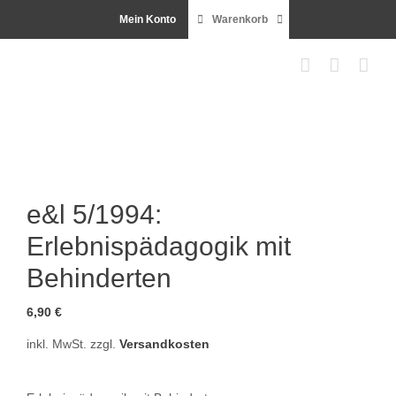
Zum
Mein Konto
Warenkorb
Inhalt
springen
e&l 5/1994:
Erlebnispädagogik mit
Behinderten
6,90
€
inkl. MwSt.
zzgl.
Versandkosten