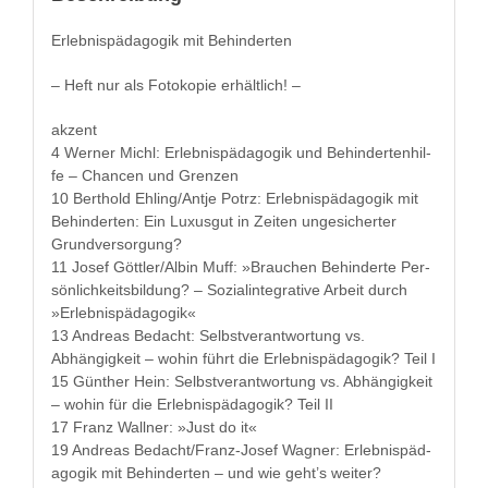
Erleb­nis­päd­a­gogik mit Behinderten
– Heft nur als Fotokopie erhältlich! –
akzent
4 Wern­er Michl: Erleb­nis­päd­a­gogik und Behin­derten­hil­
fe – Chan­cen und Grenzen
10 Berthold Ehling/Antje Potrz: Erleb­nis­päd­a­gogik mit
Behin­derten: Ein Luxu­sgut in Zeit­en ungesichert­er
Grundversorgung?
11 Josef Göttler/Albin Muff: »Brauchen Behin­derte Per­
sön­lichkeits­bil­dung? – Sozial­in­te­gra­tive Arbeit durch
»Erleb­nis­päd­a­gogik«
13 Andreas Bedacht: Selb­stver­ant­wor­tung vs.
Abhängigkeit – wohin führt die Erleb­nis­päd­a­gogik? Teil I
15 Gün­ther Hein: Selb­stver­ant­wor­tung vs. Abhängigkeit
– wohin für die Erleb­nis­päd­a­gogik? Teil II
17 Franz Wall­ner: »Just do it«
19 Andreas Bedacht/Franz-Josef Wag­n­er: Erleb­nis­päd­
a­gogik mit Behin­derten – und wie geht’s weiter?