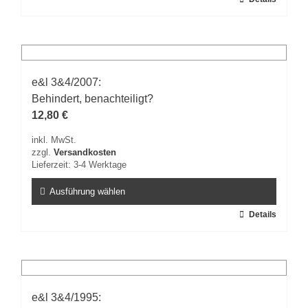
Produkt
weist
mehrere
Varianten
auf.
e&l 3&4/2007:
Die
Behindert, benachteiligt?
Optionen
können
12,80
€
auf
inkl. MwSt.
der
zzgl.
Versandkosten
Produktseite
Lieferzeit:
3-4 Werktage
gewählt
werden
Ausführung wählen
Dieses
Details
Produkt
weist
mehrere
Varianten
auf.
e&l 3&4/1995:
Die