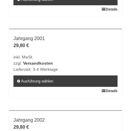
Produktseite
Dieses
Details
gewählt
Produkt
werden
weist
mehrere
Varianten
Jahrgang 2001
auf.
29,80
€
Die
inkl. MwSt.
Optionen
zzgl.
Versandkosten
können
Lieferzeit:
3-4 Werktage
auf
der
Ausführung wählen
Produktseite
Dieses
Details
gewählt
Produkt
werden
weist
mehrere
Varianten
Jahrgang 2002
auf.
29,80
€