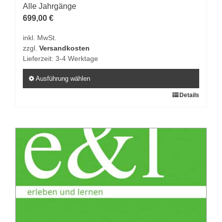
Alle Jahrgänge
699,00
€
inkl. MwSt.
zzgl.
Versandkosten
Lieferzeit:
3-4 Werktage
Ausführung wählen
Dieses
Details
Produkt
weist
mehrere
Varianten
auf.
Die
Optionen
können
auf
der