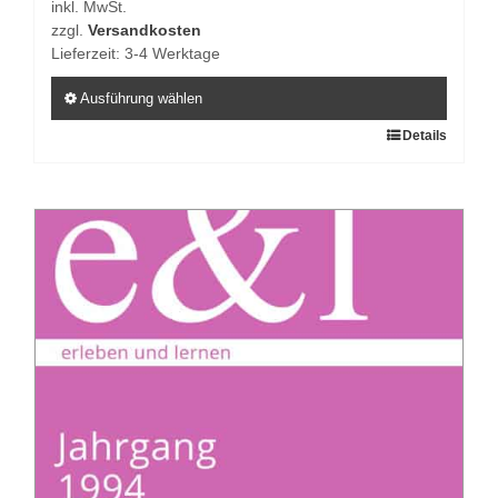
inkl. MwSt.
zzgl.
Versandkosten
Lieferzeit:
3-4 Werktage
Ausführung wählen
Dieses
Details
Produkt
weist
mehrere
Varianten
auf.
Die
Optionen
können
auf
der
Produktseite
gewählt
werden