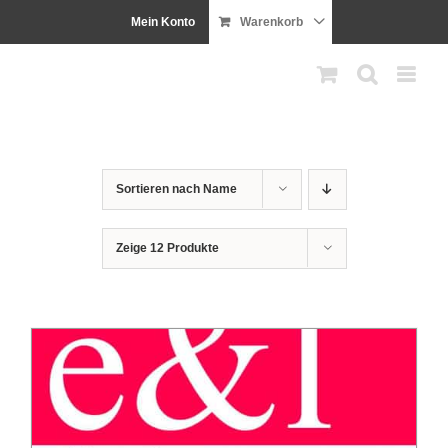
Zum
Mein Konto
Warenkorb
Inhalt
springen
Sortieren nach
Name
Zeige
12 Produkte