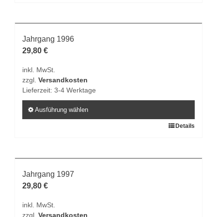
Produkt
weist
mehrere
Varianten
Jahrgang 1996
auf.
29,80
€
Die
inkl. MwSt.
Optionen
zzgl.
Versandkosten
können
Lieferzeit:
3-4 Werktage
auf
der
Ausführung wählen
Produktseite
Dieses
Details
gewählt
Produkt
werden
weist
mehrere
Varianten
Jahrgang 1997
auf.
29,80
€
Die
inkl. MwSt.
Optionen
zzgl.
Versandkosten