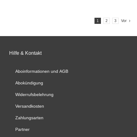
werden
weist
mehrere
1
2
3
Vor
Varianten
auf.
Die
Optionen
können
Hilfe & Kontakt
auf
der
Aboinformationen und AGB
Produktseite
gewählt
Abokündigung
werden
Widerrufsbelehrung
Versandkosten
Zahlungsarten
Partner