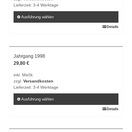
können
Lieferzeit:
3-4 Werktage
auf
der
Ausführung wählen
Produktseite
Dieses
Details
gewählt
Produkt
werden
weist
mehrere
Varianten
Jahrgang 1998
auf.
29,80
€
Die
inkl. MwSt.
Optionen
zzgl.
Versandkosten
können
Lieferzeit:
3-4 Werktage
auf
der
Ausführung wählen
Produktseite
Dieses
Details
gewählt
Produkt
werden
weist
mehrere