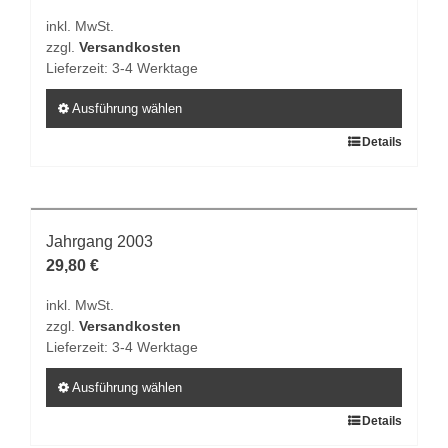
Die
inkl. MwSt.
Optionen
zzgl.
Versandkosten
können
Lieferzeit:
3-4 Werktage
auf
der
Ausführung wählen
Produktseite
Dieses
Details
gewählt
Produkt
werden
weist
mehrere
Varianten
Jahrgang 2003
auf.
29,80
€
Die
inkl. MwSt.
Optionen
zzgl.
Versandkosten
können
Lieferzeit:
3-4 Werktage
auf
der
Ausführung wählen
Produktseite
Dieses
Details
gewählt
Produkt