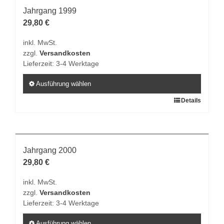
Varianten
Jahrgang 1999
auf.
29,80
€
Die
inkl. MwSt.
Optionen
zzgl.
Versandkosten
können
Lieferzeit:
3-4 Werktage
auf
der
Ausführung wählen
Produktseite
Dieses
Details
gewählt
Produkt
werden
weist
mehrere
Varianten
Jahrgang 2000
auf.
29,80
€
Die
inkl. MwSt.
Optionen
zzgl.
Versandkosten
können
Lieferzeit:
3-4 Werktage
auf
der
Ausführung wählen