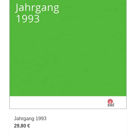
Produktseite
gewählt
werden
Jahrgang 1993
29,80
€