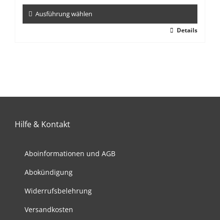
der
Produktseite
Ausführung wählen
gewählt
Dieses
Details
werden
Produkt
weist
mehrere
Varianten
auf.
Die
Optionen
können
Hilfe & Kontakt
auf
der
Produktseite
Aboinformationen und AGB
gewählt
werden
Abokündigung
Widerrufsbelehrung
Versandkosten