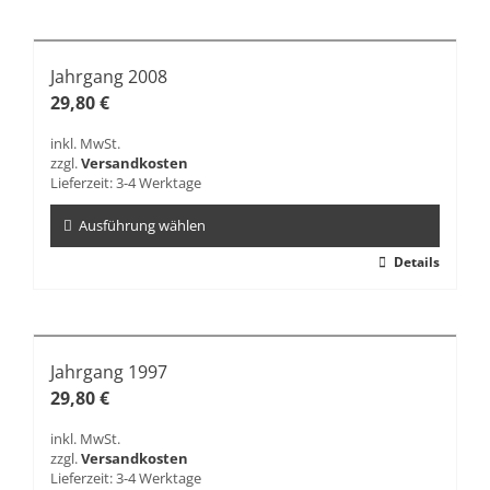
weist
mehrere
Varianten
Jahrgang 2008
auf.
29,80
€
Die
Optionen
inkl. MwSt.
können
zzgl.
Versandkosten
auf
Lieferzeit:
3-4 Werktage
der
Produktseite
Ausführung wählen
gewählt
Dieses
Details
werden
Produkt
weist
mehrere
Varianten
Jahrgang 1997
auf.
29,80
€
Die
Optionen
inkl. MwSt.
können
zzgl.
Versandkosten
auf
Lieferzeit:
3-4 Werktage