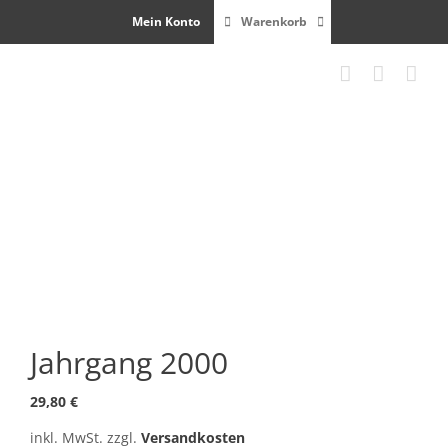
Zum
Mein Konto
Warenkorb
Inhalt
springen
Jahrgang 2000
29,80
€
inkl. MwSt.
zzgl.
Versandkosten