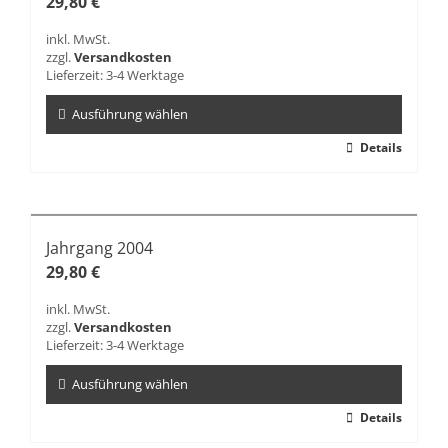
29,80
€
inkl. MwSt.
zzgl.
Versandkosten
Lieferzeit:
3-4 Werktage
Ausführung wählen
Dieses
Details
Produkt
weist
mehrere
Varianten
Jahrgang 2004
auf.
29,80
€
Die
Optionen
inkl. MwSt.
können
zzgl.
Versandkosten
auf
Lieferzeit:
3-4 Werktage
der
Produktseite
Ausführung wählen
gewählt
Dieses
Details
werden
Produkt