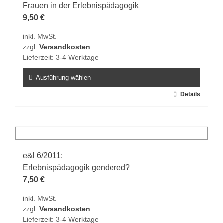
Frauen in der Erlebnispädagogik
9,50
€
inkl. MwSt.
zzgl.
Versandkosten
Lieferzeit:
3-4 Werktage
Ausführung wählen
Dieses
Details
Produkt
weist
mehrere
Varianten
auf.
e&l 6/2011:
Die
Erlebnispädagogik gendered?
Optionen
7,50
€
können
inkl. MwSt.
auf
zzgl.
Versandkosten
der
Lieferzeit:
3-4 Werktage