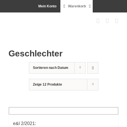
Zum
Mein Konto
Warenkorb
Inhalt
springen
Geschlechter
Sortieren nach
Datum
Zeige
12 Produkte
e&l 2/2021: