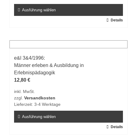
Produktseite
gewählt
Ausführung wählen
werden
Dieses
Details
Produkt
weist
mehrere
Varianten
auf.
e&l 3&4/1996:
Die
Männer erleben & Ausbildung in
Optionen
Erlebnispädagogik
können
12,80
€
auf
inkl. MwSt.
der
zzgl.
Versandkosten
Produktseite
Lieferzeit:
3-4 Werktage
gewählt
werden
Ausführung wählen
Dieses
Details
Produkt