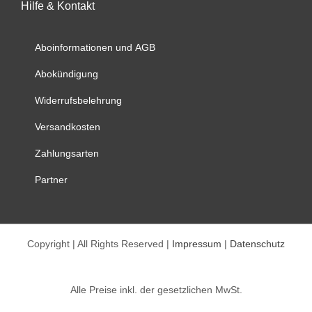
Hilfe & Kontakt
Die
Optionen
können
Aboinformationen und AGB
auf
Abokündigung
der
Produktseite
Widerrufsbelehrung
gewählt
werden
Versandkosten
Zahlungsarten
Partner
Copyright | All Rights Reserved |
Impressum
|
Datenschutz
Alle Preise inkl. der gesetzlichen MwSt.