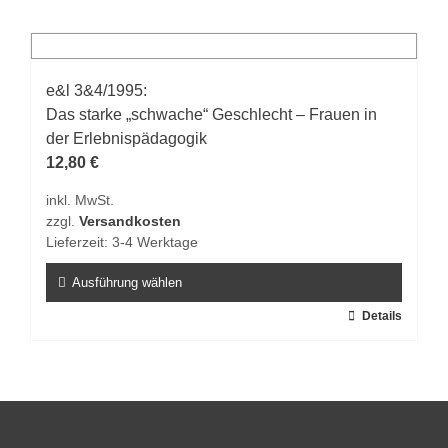
weist
mehrere
Varianten
auf.
e&l 3&4/1995:
Die
Das starke „schwache“ Geschlecht – Frauen in
Optionen
der Erlebnispädagogik
können
12,80
€
auf
inkl. MwSt.
der
zzgl.
Versandkosten
Produktseite
Lieferzeit:
3-4 Werktage
gewählt
werden
Ausführung wählen
Dieses
Details
Produkt
weist
mehrere
Varianten
auf.