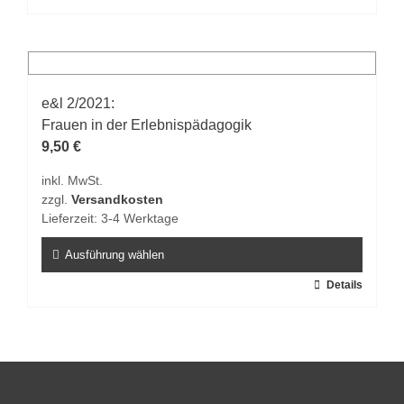
Produkt
weist
mehrere
Varianten
auf.
e&l 2/2021:
Die
Frauen in der Erlebnispädagogik
Optionen
9,50
€
können
inkl. MwSt.
auf
zzgl.
Versandkosten
der
Lieferzeit:
3-4 Werktage
Produktseite
gewählt
Ausführung wählen
werden
Dieses
Details
Produkt
weist
mehrere
Varianten
auf.