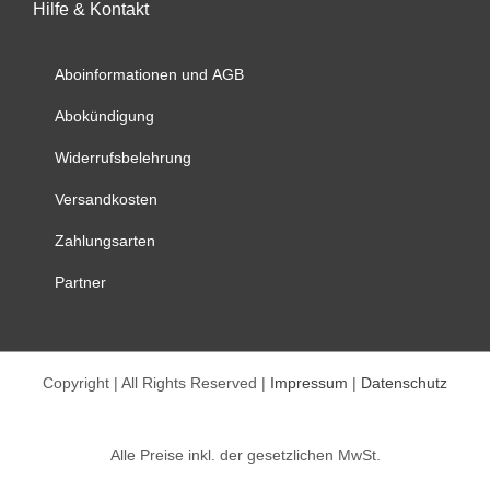
Hilfe & Kontakt
Die
Optionen
können
Aboinformationen und AGB
auf
Abokündigung
der
Produktseite
Widerrufsbelehrung
gewählt
werden
Versandkosten
Zahlungsarten
Partner
Copyright | All Rights Reserved |
Impressum
|
Datenschutz
Alle Preise inkl. der gesetzlichen MwSt.