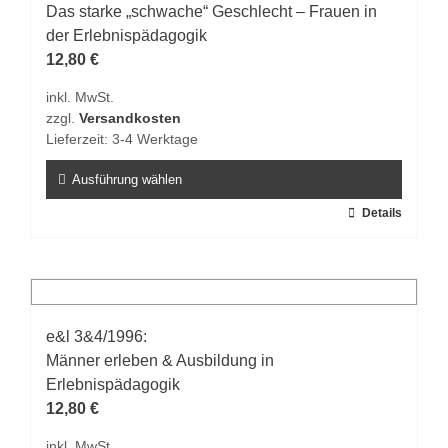
Das starke „schwache“ Geschlecht – Frauen in
der Erlebnispädagogik
12,80
€
inkl. MwSt.
zzgl.
Versandkosten
Lieferzeit:
3-4 Werktage
Ausführung wählen
Dieses
Details
Produkt
weist
mehrere
Varianten
auf.
e&l 3&4/1996:
Die
Männer erleben & Ausbildung in
Optionen
Erlebnispädagogik
können
12,80
€
auf
inkl. MwSt.