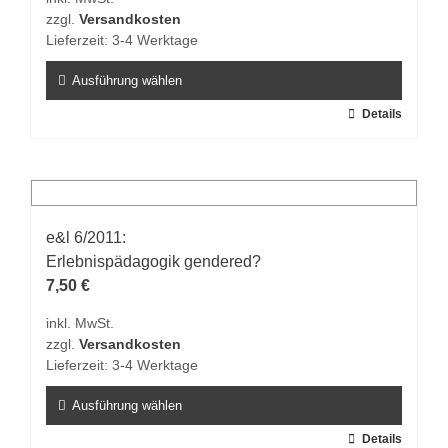
der
zzgl.
Versandkosten
Produktseite
Lieferzeit:
3-4 Werktage
gewählt
werden
Ausführung wählen
Dieses
Details
Produkt
weist
mehrere
Varianten
auf.
e&l 6/2011:
Die
Erlebnispädagogik gendered?
Optionen
7,50
€
können
inkl. MwSt.
auf
zzgl.
Versandkosten
der
Lieferzeit:
3-4 Werktage
Produktseite
gewählt
Ausführung wählen
werden
Dieses
Details