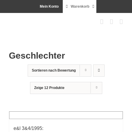
Zum
Mein Konto
Warenkorb
Inhalt
springen
Geschlechter
Sortieren nach
Bewertung
Zeige
12 Produkte
e&l 3&4/1995: