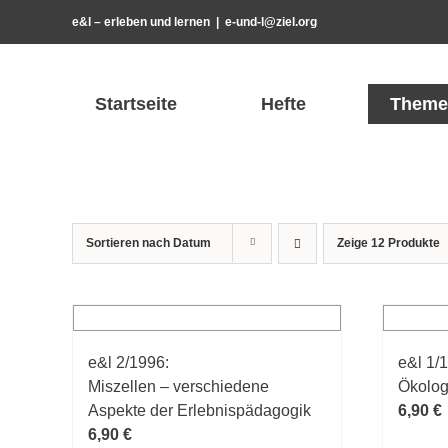
Zum
e&l – erleben und lernen
|
e-und-l@ziel.org
Inhalt
springen
Startseite
Hefte
Theme
Sortieren nach
Datum
Zeige
12 Produkte
e&l 2/1996:
e&l 1/
Miszellen – verschiedene
Ökolog
Aspekte der Erlebnispädagogik
6,90
€
6,90
€