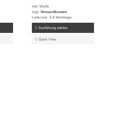
inkl. MwSt.
zzgl.
Versandkosten
Lieferzeit:
3-4 Werktage
Ausführung wählen
Dieses
Quick View
Produkt
weist
mehrere
Varianten
auf.
Die
Optionen
können
auf
der
Produktseite
gewählt