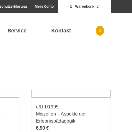
schutzerklärung
Mein Konto
Warenkorb
Service
Kontakt
e&l 1/1995:
1
Miszellen – Aspekte der
Erlebnispädagogik
6,90
€