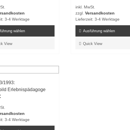
St.
inkl. MwSt.
rsandkosten
zzgl.
Versandkosten
it:
3-4 Werktage
Lieferzeit:
3-4 Werktage
führung wählen
Ausführung wählen
Dieses
ck View
Quick View
t
Produkt
weist
e
mehrere
ten
Varianten
auf.
3/1993:
Die
bild Erlebnispädagoge
en
Optionen
€
n
können
auf
St.
der
rsandkosten
tseite
Produktseite
it:
3-4 Werktage
t
gewählt