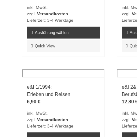
inkl. MwSt.
inkl. Mw
zzgl.
Versandkosten
zzgl.
Ve
Lieferzeit:
3-4 Werktage
Lieferze
Ausführung wählen
Aus
Dieses
Dieses
Quick View
Qui
Produkt
Produk
weist
weist
mehrere
mehrer
Varianten
Varian
auf.
auf.
e&l 1/1994:
e&l 2&
Die
Die
Erleben und Reisen
Berufs
Optionen
Option
6,90
€
12,80
können
könne
auf
auf
inkl. MwSt.
inkl. Mw
der
der
zzgl.
Versandkosten
zzgl.
Ve
Produktseite
Produk
Lieferzeit:
3-4 Werktage
Lieferze
gewählt
gewähl