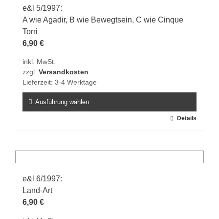
auf.
e&l 5/1997:
Die
A wie Agadir, B wie Bewegtsein, C wie Cinque
Optionen
Torri
können
6,90
€
auf
inkl. MwSt.
der
zzgl.
Versandkosten
Produktseite
Lieferzeit:
3-4 Werktage
gewählt
werden
Ausführung wählen
Dieses
Details
Produkt
weist
mehrere
Varianten
auf.
e&l 6/1997:
Die
Land-Art
Optionen
6,90
€
können