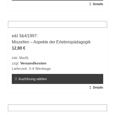
werden
Dieses
Details
Produkt
weist
mehrere
Varianten
auf.
e&l 3&4/1997:
Die
Miszellen – Aspekte der Erlebnispädagogik
Optionen
12,80
€
können
inkl. MwSt.
auf
zzgl.
Versandkosten
der
Lieferzeit:
3-4 Werktage
Produktseite
gewählt
Ausführung wählen
werden
Dieses
Details
Produkt
weist
mehrere
Varianten