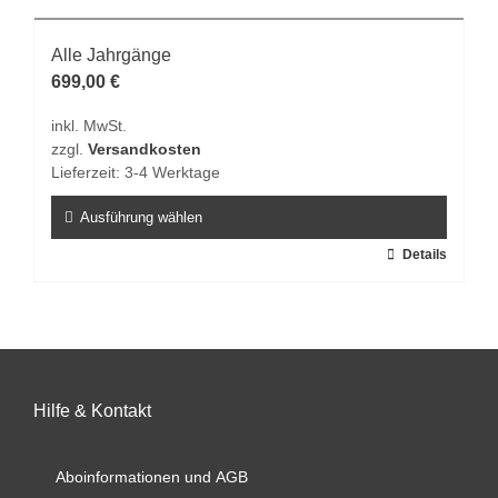
mehrere
Varianten
Alle Jahrgänge
auf.
699,00
€
Die
inkl. MwSt.
Optionen
zzgl.
Versandkosten
können
Lieferzeit:
3-4 Werktage
auf
der
Ausführung wählen
Produktseite
Dieses
Details
gewählt
Produkt
werden
weist
mehrere
Varianten
auf.
Hilfe & Kontakt
Die
Optionen
können
Aboinformationen und AGB
auf