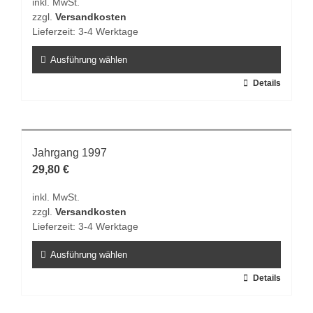
inkl. MwSt.
auf
zzgl.
Versandkosten
der
Lieferzeit:
3-4 Werktage
Produktseite
gewählt
Ausführung wählen
werden
Dieses
Details
Produkt
weist
mehrere
Varianten
Jahrgang 1997
auf.
29,80
€
Die
inkl. MwSt.
Optionen
zzgl.
Versandkosten
können
Lieferzeit:
3-4 Werktage
auf
der
Ausführung wählen
Produktseite
Dieses
Details
gewählt
Produkt
werden
weist