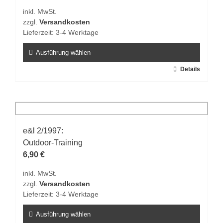
inkl. MwSt.
zzgl.
Versandkosten
Lieferzeit:
3-4 Werktage
Ausführung wählen
Dieses
Details
Produkt
weist
mehrere
Varianten
auf.
e&l 2/1997:
Die
Outdoor-Training
Optionen
6,90
€
können
inkl. MwSt.
auf
zzgl.
Versandkosten
der
Lieferzeit:
3-4 Werktage
Produktseite
gewählt
Ausführung wählen