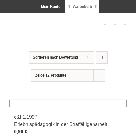
Zum
Mein Konto
Warenkorb
Inhalt
springen
Sortieren nach
Bewertung
Zeige
12 Produkte
e&l 1/1997:
Erlebnispädagogik in der Straffälligenarbeit
6,90
€