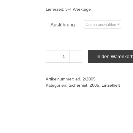
Lieferzeit:
3-4 Werktage
Ausführung
In den Warenkor
e&l
2/2005:Notfall-
und
Artikelnummer:
e&l 2/2005
Krisenmanagement
Kategorien:
Sicherheit
,
2005
,
Einzelheft
Menge