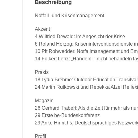
Beschreibung
Not­fall- und Krisenmanagement
Akzent
4 Wil­fried Dewald: Im Angesicht der Krise
6 Roland Her­zog: Kris­en­in­ter­ven­tions­di­en­ste
10 Pit Rohwed­der: Not­fall­man­age­ment und E
14 Folk­ert Lenz: „Han­deln – nicht behan­deln l
Prax­is
18 Lydia Brehme: Out­door Edu­ca­tion Transilva
24 Mar­tin Rutkows­ki und Rebek­ka Alze: Reflex
Mag­a­zin
26 Ger­hard Tra­bert: Als die Zeit für mehr als n
29 Erste be-Bundeskonferenz
29 Anke Hin­richs: Deutschsprachiges Net­zw­erk
Pro­fil