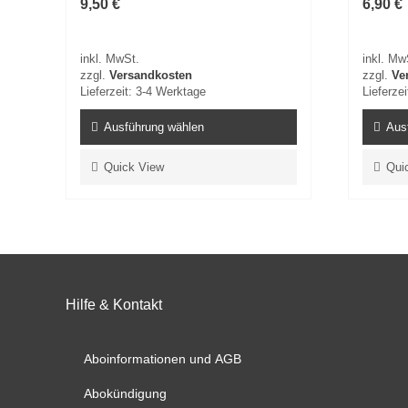
9,50
€
6,90
€
inkl. MwSt.
inkl. Mw
zzgl.
Versandkosten
zzgl.
Ve
Lieferzeit:
3-4 Werktage
Lieferzei
Ausführung wählen
Aus
Dieses
Dieses
Quick View
Qui
Produkt
Produkt
weist
weist
mehrere
mehrer
Varianten
Variant
auf.
auf.
Die
Die
Optionen
Optione
Hilfe & Kontakt
können
können
auf
auf
der
der
Aboinformationen und AGB
Produktseite
Produkt
gewählt
gewählt
Abokündigung
werden
werden