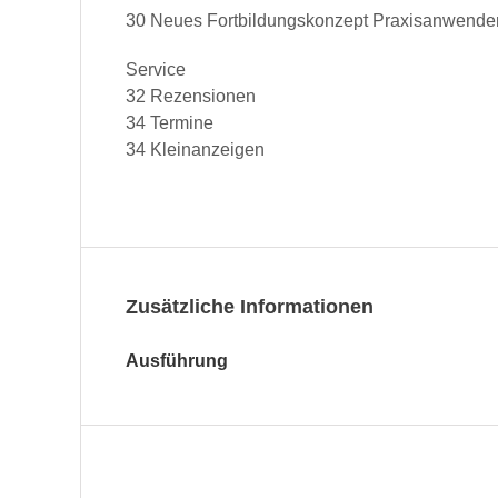
30 Neues Fort­bil­dungskonzept Prax­isan­wen­d
Ser­vice
32 Rezen­sio­nen
34 Termine
34 Kleinanzeigen
Zusätzliche Informationen
Ausführung