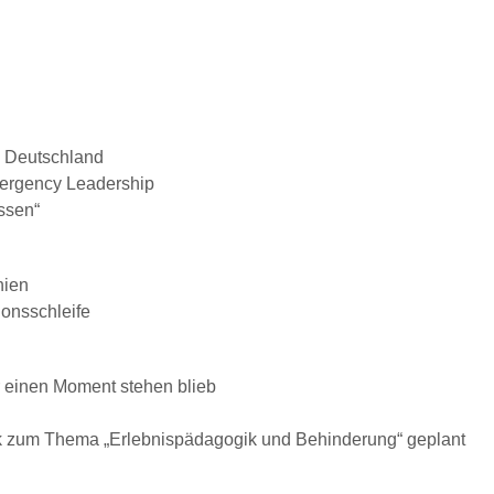
 in Deutschland
mer­gency Leadership
assen“
nien
ionsschleife
ur einen Moment ste­hen blieb
 zum The­ma „Erleb­nis­päd­a­gogik und Behin­derung“ geplant