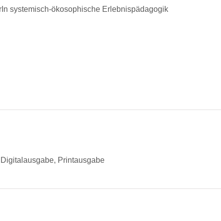
erIn sys­temisch-ökosophis­che Erlebnispädagogik
Digitalausgabe, Printausgabe