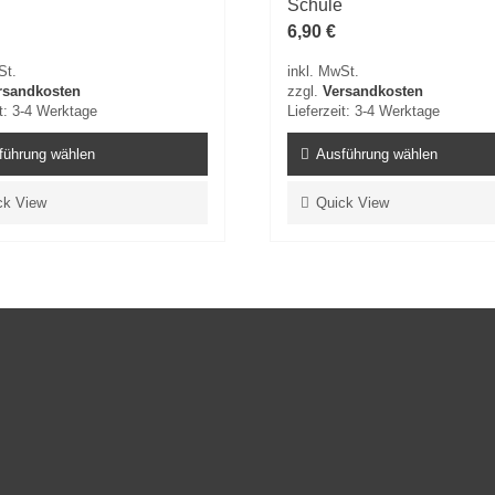
Schule
6,90
€
St.
inkl. MwSt.
rsandkosten
zzgl.
Versandkosten
t:
3-4 Werktage
Lieferzeit:
3-4 Werktage
führung wählen
Ausführung wählen
Dieses
ck View
Quick View
Produkt
weist
e
mehrere
en
Varianten
auf.
Die
n
Optionen
können
auf
der
seite
Produktseite
gewählt
werden