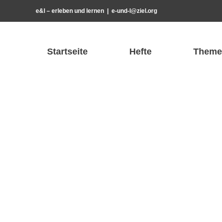
Zum
e&l – erleben und lernen
|
e-und-l@ziel.org
Inhalt
springen
Startseite
Hefte
Theme