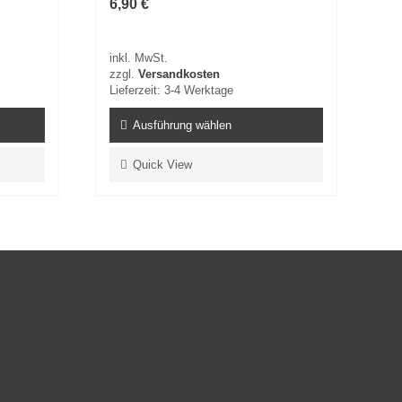
6,90
€
inkl. MwSt.
zzgl.
Versandkosten
Lieferzeit:
3-4 Werktage
Ausführung wählen
Dieses
Quick View
Produkt
weist
mehrere
Varianten
auf.
Die
Optionen
können
auf
der
Produktseite
gewählt
werden