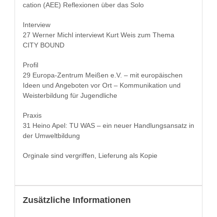
ca­tion (AEE) Reflex­io­nen über das Solo
Inter­view
27 Wern­er Michl inter­viewt Kurt Weis zum The­ma
CITY BOUND
Pro­fil
29 Europa-Zen­trum Meißen e.V. – mit europäis­chen
Ideen und Ange­boten vor Ort – Kom­mu­nika­tion und
Weis­ter­bil­dung für Jugendliche
Prax­is
31 Heino Apel: TU WAS – ein neuer Hand­lungsansatz in
der Umweltbildung
Orginale sind ver­grif­f­en, Liefer­ung als Kopie
Zusätzliche Informationen