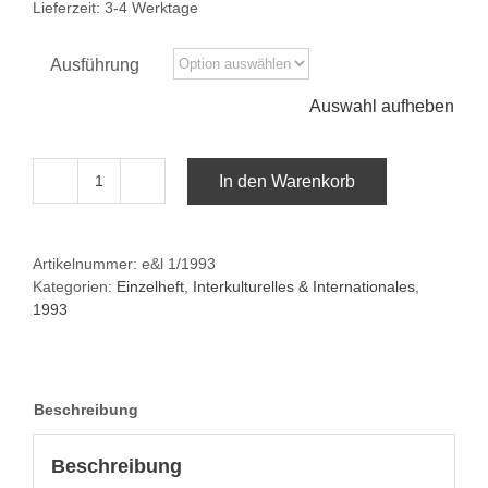
Lieferzeit:
3-4 Werktage
Ausführung
Auswahl aufheben
In den Warenkorb
e&l
1/1993:Erleben
in
Artikelnummer:
e&l 1/1993
Europa
Kategorien:
Einzelheft
,
Interkulturelles & Internationales
,
Menge
1993
Beschreibung
Beschreibung