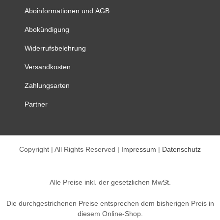
Produktseite
Aboinformationen und AGB
gewählt
werden
Abokündigung
Widerrufsbelehrung
Versandkosten
Zahlungsarten
Partner
Copyright | All Rights Reserved |
Impressum
|
Datenschutz
Alle Preise inkl. der gesetzlichen MwSt.
Die durchgestrichenen Preise entsprechen dem bisherigen Preis in
diesem Online-Shop.