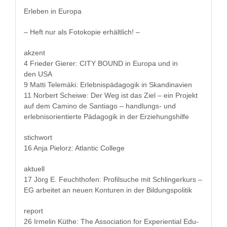
Erleben in Europa
– Heft nur als Fotokopie erhältlich! –
akzent
4 Frieder Gier­er: CITY BOUND in Europa und in
den USA
9 Mat­ti Telemä­ki: Erleb­nis­päd­a­gogik in Skandinavien
11 Nor­bert Schei­we: Der Weg ist das Ziel – ein Pro­jekt
auf dem Camino de San­ti­a­go – hand­lungs- und
erleb­nisori­en­tierte Päd­a­gogik in der Erziehungshilfe
stich­wort
16 Anja Pielorz: Atlantic College
aktuell
17 Jörg E. Feuchthofen: Pro­fil­suche mit Schlingerkurs –
EG arbeit­et an neuen Kon­turen in der Bildungspolitik
report
26 Irmelin Küthe: The Asso­ci­a­tion for Expe­ri­en­tial Edu­