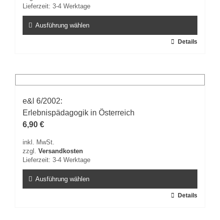
gewählt
Lieferzeit:
3-4 Werktage
werden
Ausführung wählen
Dieses
Details
Produkt
weist
mehrere
Varianten
auf.
e&l 6/2002:
Die
Erlebnispädagogik in Österreich
Optionen
können
6,90
€
auf
inkl. MwSt.
der
zzgl.
Versandkosten
Produktseite
Lieferzeit:
3-4 Werktage
gewählt
werden
Ausführung wählen
Dieses
Details
Produkt
weist