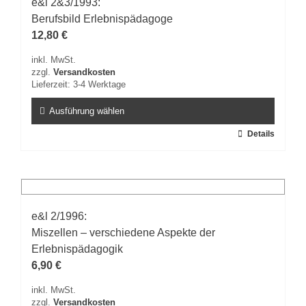
e&l 2&3/1993:
Berufsbild Erlebnispädagoge
12,80
€
inkl. MwSt.
zzgl.
Versandkosten
Lieferzeit:
3-4 Werktage
Ausführung wählen
Dieses
Details
Produkt
weist
mehrere
Varianten
auf.
e&l 2/1996:
Die
Miszellen – verschiedene Aspekte der
Optionen
können
Erlebnispädagogik
auf
6,90
€
der
inkl. MwSt.
Produktseite
zzgl.
Versandkosten