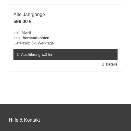
mehrere
Varianten
Alle Jahrgänge
auf.
699,00
€
Die
Optionen
inkl. MwSt.
können
zzgl.
Versandkosten
auf
Lieferzeit:
3-4 Werktage
der
Produktseite
Ausführung wählen
gewählt
Dieses
Details
werden
Produkt
weist
mehrere
Varianten
auf.
Die
Optionen
können
auf
Hilfe & Kontakt
der