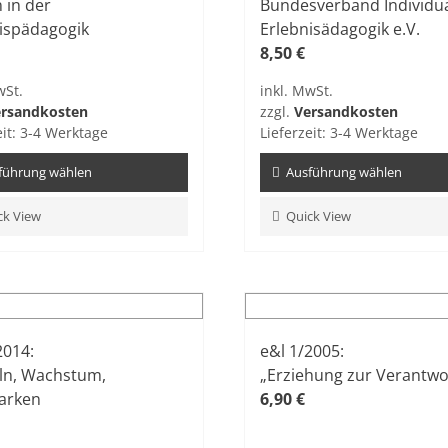
 in der
Bundesverband Individua
ispädagogik
Erlebnisädagogik e.V.
8,50
€
wSt.
inkl. MwSt.
rsandkosten
zzgl.
Versandkosten
eit:
3-4 Werktage
Lieferzeit:
3-4 Werktage
führung wählen
Ausführung wählen
Dieses
ck View
Quick View
kt
Produkt
weist
re
mehrere
ten
Varianten
auf.
2014:
e&l 1/2005:
Die
ln, Wachstum,
„Erziehung zur Verantwo
nen
Optionen
arken
6,90
€
n
können
auf