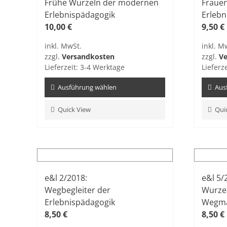
Frühe Wurzeln der modernen
Frauen
Erlebnispädagogik
Erlebn
10,00
€
9,50
€
inkl. MwSt.
inkl. M
zzgl.
Versandkosten
zzgl.
Ve
Lieferzeit:
3-4 Werktage
Lieferz
Ausführung wählen
Aus
Dieses
Dieses
Quick View
Qui
Produkt
Produ
weist
weist
mehrere
mehre
Varianten
Varian
auf.
auf.
e&l 2/2018:
e&l 5/
Die
Die
Wegbegleiter der
Wurze
Optionen
Optio
Erlebnispädagogik
Wegm
können
könne
8,50
€
8,50
€
auf
auf