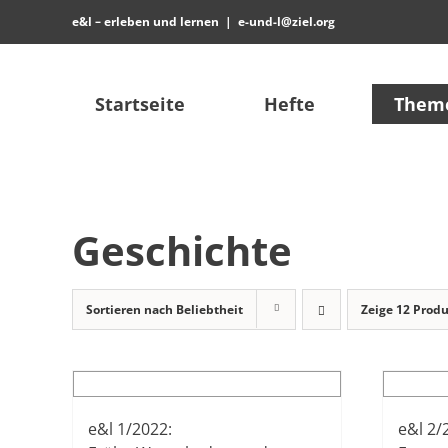
Zum
e&l – erleben und lernen
|
e-und-l@ziel.org
Inhalt
springen
Startseite
Hefte
Them
Geschichte
Sortieren nach
Beliebtheit
Zeige
12 Prod
e&l 1/2022:
e&l 2/