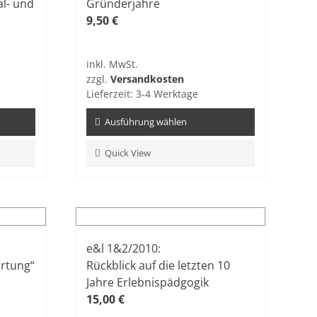
l- und
Gründerjahre
9,50
€
inkl. MwSt.
zzgl.
Versandkosten
Lieferzeit:
3-4 Werktage
Ausführung wählen
Dieses
Quick View
Produkt
weist
mehrere
Varianten
auf.
e&l 1&2/2010:
Die
rtung“
Rückblick auf die letzten 10
Optionen
Jahre Erlebnispädgogik
können
15,00
€
auf