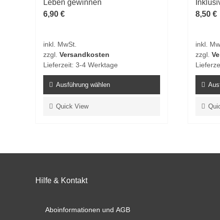
Leben gewinnen
Inklus
6,90
€
8,50
€
inkl. MwSt.
inkl. Mw
zzgl.
Versandkosten
zzgl.
Ve
Lieferzeit:
3-4 Werktage
Lieferze
Ausführung wählen
Aus
Dieses
Dieses
Quick View
Qui
Produkt
Produk
weist
weist
mehrere
mehrer
Varianten
Varian
auf.
auf.
Die
Die
Hilfe & Kontakt
Optionen
Option
können
könne
auf
auf
Aboinformationen und AGB
der
der