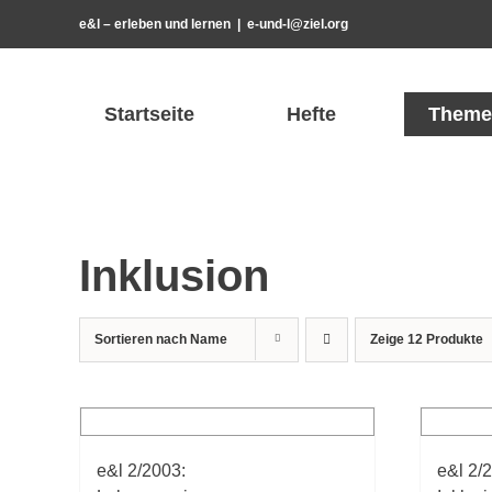
Zum
e&l – erleben und lernen
|
e-und-l@ziel.org
Inhalt
springen
Startseite
Hefte
Theme
Inklusion
Sortieren nach
Name
Zeige
12 Produkte
e&l 2/2003:
e&l 2/