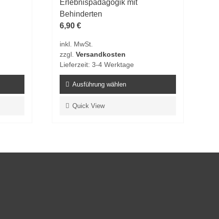
Erlebnispädagogik mit
Behinderten
6,90
€
inkl. MwSt.
zzgl.
Versandkosten
Lieferzeit:
3-4 Werktage
Ausführung wählen
Dieses
Quick View
Produkt
weist
mehrere
Varianten
auf.
Die
Optionen
können
auf
der