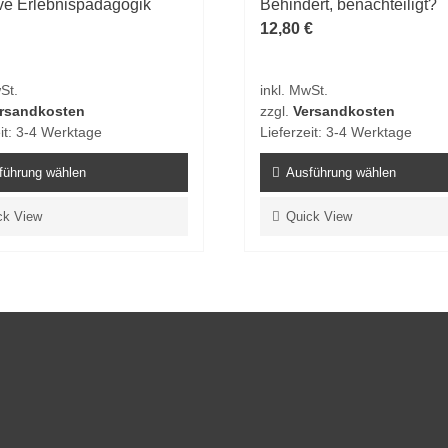
ive Erlebnispädagogik
Behindert, benachteiligt?
12,80
€
St.
inkl. MwSt.
rsandkosten
zzgl.
Versandkosten
it:
3-4 Werktage
Lieferzeit:
3-4 Werktage
führung wählen
Ausführung wählen
Dieses
ck View
Quick View
t
Produkt
weist
e
mehrere
ten
Varianten
auf.
Die
en
Optionen
n
können
auf
der