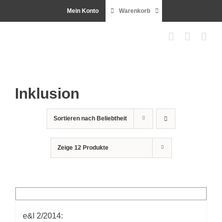
Zum
Mein Konto
Warenkorb
Inhalt
springen
Inklusion
Sortieren nach
Beliebtheit
Zeige
12 Produkte
e&l 2/2014: