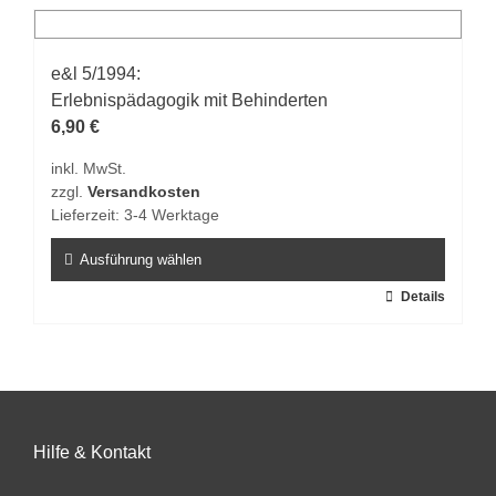
mehrere
Varianten
auf.
e&l 5/1994:
Die
Erlebnispädagogik mit Behinderten
Optionen
6,90
€
können
inkl. MwSt.
auf
zzgl.
Versandkosten
der
Lieferzeit:
3-4 Werktage
Produktseite
gewählt
Ausführung wählen
werden
Dieses
Details
Produkt
weist
mehrere
Varianten
auf.
Hilfe & Kontakt
Die
Optionen