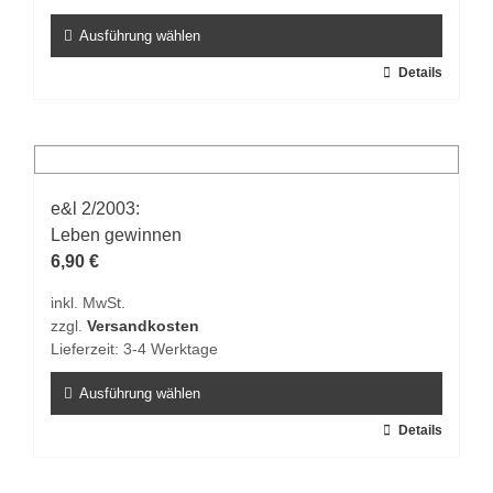
Produktseite
gewählt
Ausführung wählen
werden
Dieses
Details
Produkt
weist
mehrere
Varianten
auf.
e&l 2/2003:
Die
Leben gewinnen
Optionen
6,90
€
können
inkl. MwSt.
auf
zzgl.
Versandkosten
der
Lieferzeit:
3-4 Werktage
Produktseite
gewählt
Ausführung wählen
werden
Dieses
Details
Produkt
weist