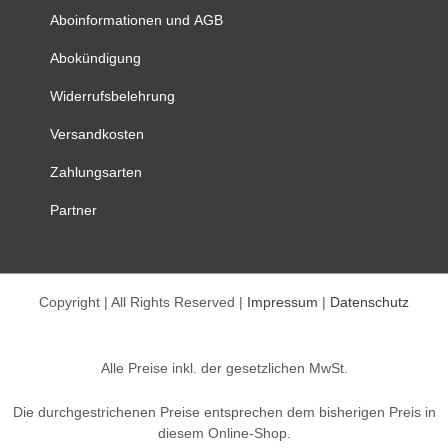
können
Aboinformationen und AGB
auf
Abokündigung
der
Produktseite
Widerrufsbelehrung
gewählt
werden
Versandkosten
Zahlungsarten
Partner
Copyright | All Rights Reserved |
Impressum
|
Datenschutz
Alle Preise inkl. der gesetzlichen MwSt.
Die durchgestrichenen Preise entsprechen dem bisherigen Preis in
diesem Online-Shop.