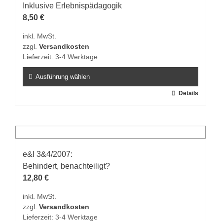
Inklusive Erlebnispädagogik
8,50
€
inkl. MwSt.
zzgl.
Versandkosten
Lieferzeit:
3-4 Werktage
Ausführung wählen
Dieses
Details
Produkt
weist
mehrere
Varianten
auf.
e&l 3&4/2007:
Die
Behindert, benachteiligt?
Optionen
12,80
€
können
inkl. MwSt.
auf
zzgl.
Versandkosten
der
Lieferzeit:
3-4 Werktage