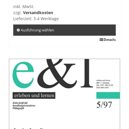
inkl. MwSt.
zzgl.
Versandkosten
Lieferzeit:
3-4 Werktage
Ausführung wählen
Dieses
Details
Produkt
weist
mehrere
Varianten
auf.
Die
Optionen
können
auf
der
Produktseite
gewählt