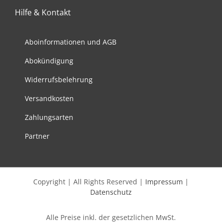
auf.
Hilfe & Kontakt
Die
Optionen
können
Aboinformationen und AGB
auf
Abokündigung
der
Produktseite
Widerrufsbelehrung
gewählt
werden
Versandkosten
Zahlungsarten
Partner
Copyright | All Rights Reserved |
Impressum
|
Datenschutz
Alle Preise inkl. der gesetzlichen MwSt.