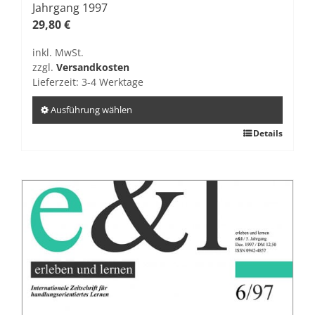
Jahrgang 1997
29,80
€
inkl. MwSt.
zzgl.
Versandkosten
Lieferzeit:
3-4 Werktage
Ausführung wählen
Dieses
Details
Produkt
weist
mehrere
Varianten
auf.
Die
Optionen
können
auf
der