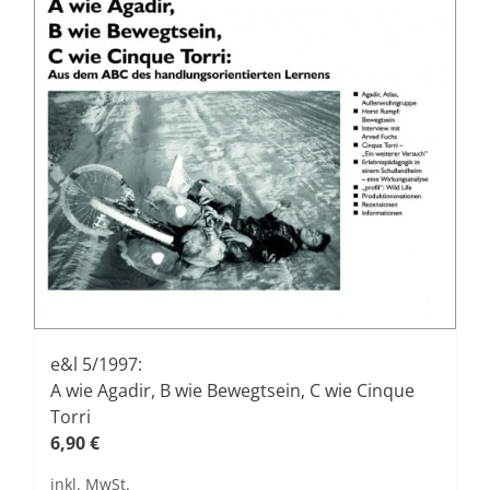
werden
e&l 5/1997:
A wie Agadir, B wie Bewegtsein, C wie Cinque
Torri
6,90
€
inkl. MwSt.