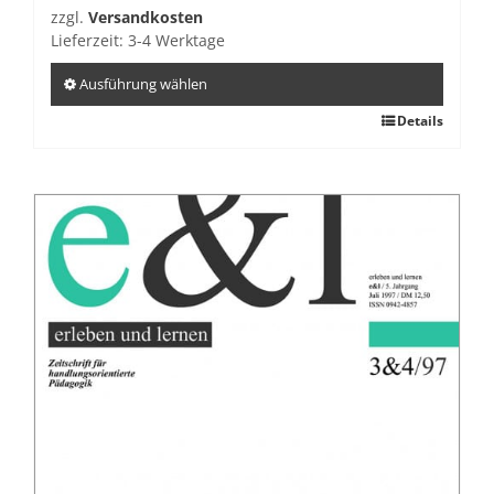
zzgl.
Versandkosten
Lieferzeit:
3-4 Werktage
Ausführung wählen
Dieses
Details
Produkt
weist
mehrere
Varianten
auf.
Die
Optionen
können
auf
der
Produktseite
gewählt
werden