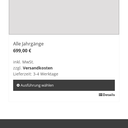
Alle Jahrgänge
699,00
€
inkl. MwSt.
zzgl.
Versandkosten
Lieferzeit:
3-4 Werktage
Ausführung wählen
Dieses
Details
Produkt
weist
mehrere
Varianten