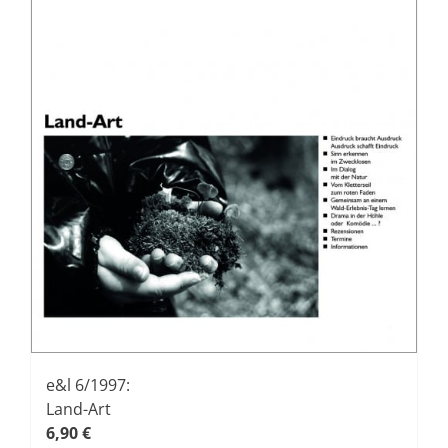
Produktseite
gewählt
werden
e&l 6/1997:
Land-Art
6,90
€