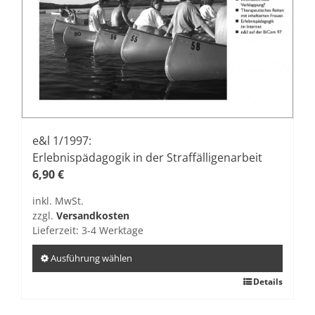
e&l 1/1997:
Erlebnispädagogik in der Straffälligenarbeit
6,90
€
inkl. MwSt.
zzgl.
Versandkosten
Lieferzeit:
3-4 Werktage
Ausführung wählen
Dieses
Details
Produkt