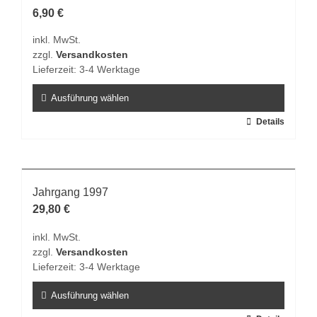
Optionen
6,90
€
können
inkl. MwSt.
auf
zzgl.
Versandkosten
der
Lieferzeit:
3-4 Werktage
Produktseite
gewählt
Ausführung wählen
werden
Dieses
Details
Produkt
weist
mehrere
Varianten
Jahrgang 1997
auf.
29,80
€
Die
inkl. MwSt.
Optionen
zzgl.
Versandkosten
können
Lieferzeit:
3-4 Werktage
auf
der
Ausführung wählen
Produktseite