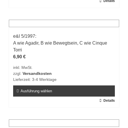
Dieses
Details
gewählt
Produkt
werden
weist
mehrere
Varianten
auf.
e&l 5/1997:
Die
A wie Agadir, B wie Bewegtsein, C wie Cinque
Optionen
Torri
können
6,90
€
auf
inkl. MwSt.
der
zzgl.
Versandkosten
Produktseite
Lieferzeit:
3-4 Werktage
gewählt
werden
Ausführung wählen
Dieses
Details
Produkt
weist
mehrere