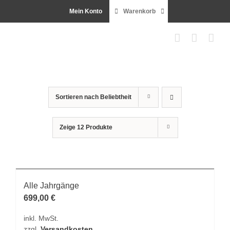
Zum
Mein Konto
Warenkorb
Inhalt
springen
Sortieren nach
Beliebtheit
Zeige
12 Produkte
Alle Jahrgänge
699,00
€
inkl. MwSt.
zzgl.
Versandkosten