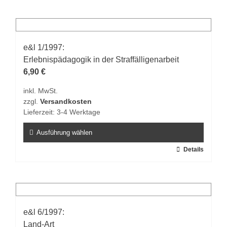
weist
mehrere
Varianten
auf.
e&l 1/1997:
Die
Erlebnispädagogik in der Straffälligenarbeit
Optionen
6,90
€
können
inkl. MwSt.
auf
zzgl.
Versandkosten
der
Lieferzeit:
3-4 Werktage
Produktseite
gewählt
Ausführung wählen
werden
Dieses
Details
Produkt
weist
mehrere
Varianten
auf.
e&l 6/1997:
Die
Land-Art