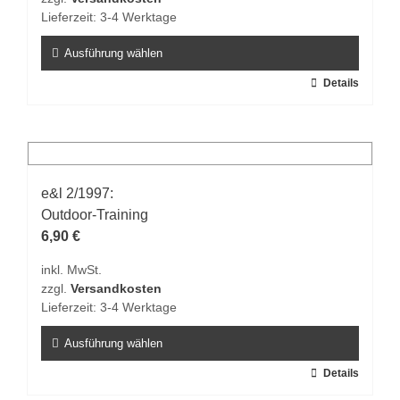
Lieferzeit:
3-4 Werktage
Ausführung wählen
Dieses
Details
Produkt
weist
mehrere
Varianten
auf.
e&l 2/1997:
Die
Outdoor-Training
Optionen
6,90
€
können
inkl. MwSt.
auf
zzgl.
Versandkosten
der
Lieferzeit:
3-4 Werktage
Produktseite
gewählt
Ausführung wählen
werden
Dieses
Details
Produkt