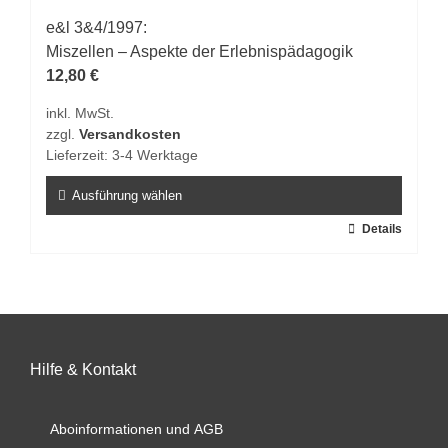
Varianten
auf.
e&l 3&4/1997:
Die
Miszellen – Aspekte der Erlebnispädagogik
Optionen
12,80
€
können
inkl. MwSt.
auf
zzgl.
Versandkosten
der
Lieferzeit:
3-4 Werktage
Produktseite
gewählt
Ausführung wählen
werden
Dieses
Details
Produkt
weist
mehrere
Varianten
auf.
Hilfe & Kontakt
Die
Optionen
können
Aboinformationen und AGB
auf