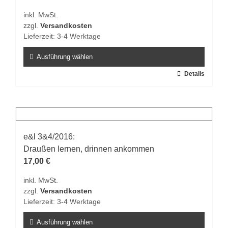
können
inkl. MwSt.
auf
zzgl.
Versandkosten
der
Lieferzeit:
3-4 Werktage
Produktseite
gewählt
Ausführung wählen
werden
Dieses
Details
Produkt
weist
mehrere
Varianten
auf.
e&l 3&4/2016:
Die
Draußen lernen, drinnen ankommen
Optionen
17,00
€
können
inkl. MwSt.
auf
zzgl.
Versandkosten
der
Lieferzeit:
3-4 Werktage
Produktseite
gewählt
Ausführung wählen