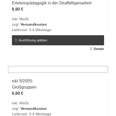
Erlebnispädagogik in der Straffälligenarbeit
6,90
€
inkl. MwSt.
zzgl.
Versandkosten
Lieferzeit:
3-4 Werktage
Ausführung wählen
Dieses
Details
Produkt
weist
mehrere
Varianten
auf.
e&l 5/2005:
Die
Großgruppen
Optionen
6,90
€
können
inkl. MwSt.
auf
zzgl.
Versandkosten
der
Lieferzeit:
3-4 Werktage