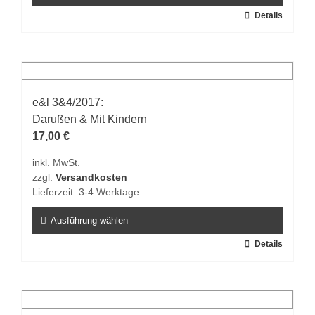
werden
Dieses
Details
Produkt
weist
mehrere
Varianten
auf.
e&l 3&4/2017:
Die
Darußen & Mit Kindern
Optionen
17,00
€
können
inkl. MwSt.
auf
zzgl.
Versandkosten
der
Lieferzeit:
3-4 Werktage
Produktseite
gewählt
Ausführung wählen
werden
Dieses
Details
Produkt
weist
mehrere
Varianten