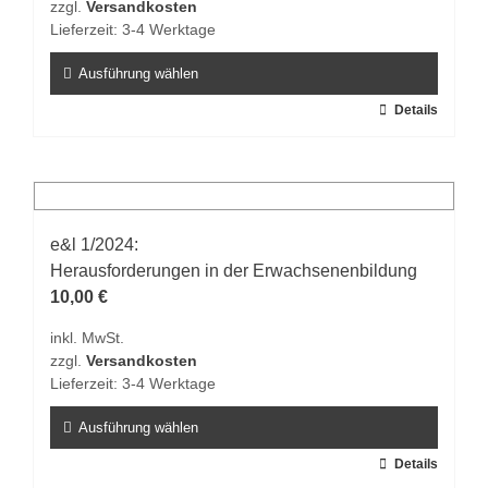
zzgl.
Versandkosten
der
Lieferzeit:
3-4 Werktage
Produktseite
gewählt
Ausführung wählen
werden
Dieses
Details
Produkt
weist
mehrere
Varianten
auf.
e&l 1/2024:
Die
Herausforderungen in der Erwachsenenbildung
Optionen
10,00
€
können
inkl. MwSt.
auf
zzgl.
Versandkosten
der
Lieferzeit:
3-4 Werktage
Produktseite
gewählt
Ausführung wählen
werden
Dieses
Details