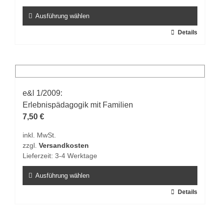
Produktseite
gewählt
Ausführung wählen
werden
Dieses
Details
Produkt
weist
mehrere
Varianten
auf.
e&l 1/2009:
Die
Erlebnispädagogik mit Familien
Optionen
7,50
€
können
inkl. MwSt.
auf
zzgl.
Versandkosten
der
Lieferzeit:
3-4 Werktage
Produktseite
gewählt
Ausführung wählen
werden
Dieses
Details
Produkt
weist