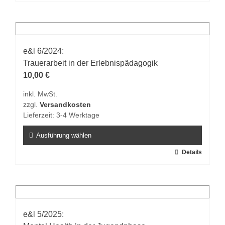
Produkt
weist
mehrere
Varianten
auf.
e&l 6/2024:
Die
Trauerarbeit in der Erlebnispädagogik
Optionen
10,00
€
können
inkl. MwSt.
auf
zzgl.
Versandkosten
der
Lieferzeit:
3-4 Werktage
Produktseite
gewählt
Ausführung wählen
werden
Dieses
Details
Produkt
weist
mehrere
Varianten
auf.
e&l 5/2025: