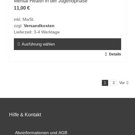
Die
Mental Health in der Jugendphase
Optionen
11,00
€
können
inkl. MwSt.
auf
zzgl.
Versandkosten
der
Lieferzeit:
3-4 Werktage
Produktseite
gewählt
Ausführung wählen
werden
Dieses
Details
Produkt
weist
mehrere
1
2
Vor
Varianten
auf.
Die
Optionen
können
Hilfe & Kontakt
auf
der
Aboinformationen und AGB
Produktseite