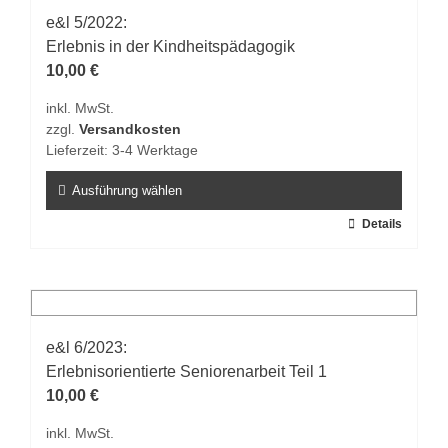
auf.
e&l 5/2022:
Die
Erlebnis in der Kindheitspädagogik
Optionen
10,00
€
können
inkl. MwSt.
auf
zzgl.
Versandkosten
der
Lieferzeit:
3-4 Werktage
Produktseite
gewählt
Ausführung wählen
werden
Dieses
Details
Produkt
weist
mehrere
Varianten
auf.
e&l 6/2023:
Die
Erlebnisorientierte Seniorenarbeit Teil 1
Optionen
10,00
€
können
inkl. MwSt.
auf