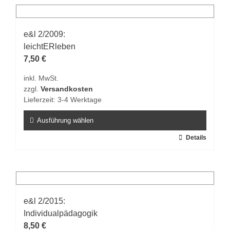
mehrere
Varianten
auf.
e&l 2/2009:
Die
leichtERleben
Optionen
7,50
€
können
inkl. MwSt.
auf
zzgl.
Versandkosten
der
Lieferzeit:
3-4 Werktage
Produktseite
gewählt
Ausführung wählen
werden
Dieses
Details
Produkt
weist
mehrere
Varianten
auf.
e&l 2/2015:
Die
Individualpädagogik
Optionen
8,50
€