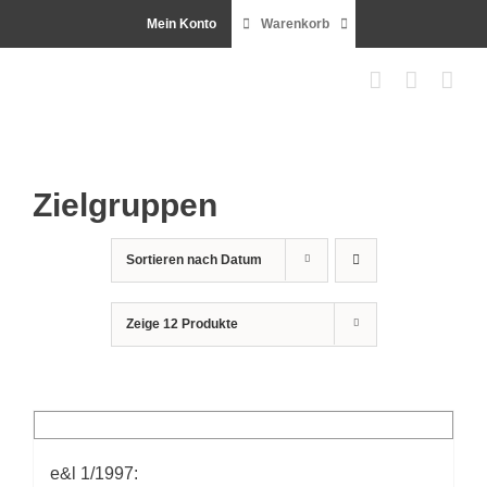
Zum
Mein Konto
Warenkorb
Inhalt
springen
Zielgruppen
Sortieren nach
Datum
Zeige
12 Produkte
e&l 1/1997: