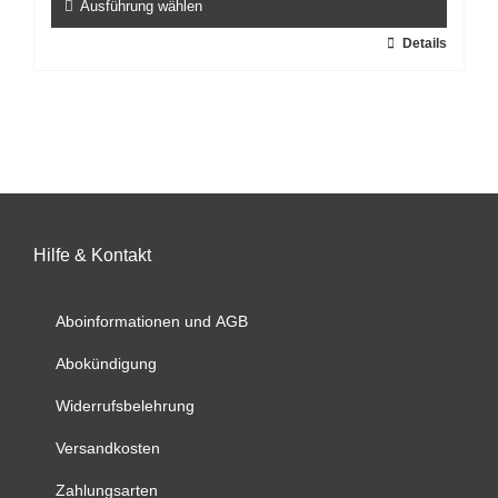
Ausführung wählen
Dieses
Details
Produkt
weist
mehrere
Varianten
auf.
Die
Optionen
können
auf
Hilfe & Kontakt
der
Produktseite
Aboinformationen und AGB
gewählt
werden
Abokündigung
Widerrufsbelehrung
Versandkosten
Zahlungsarten