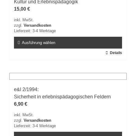
Kultur und Erlebnispädagogik
Optionen
können
15,00
€
auf
inkl. MwSt.
der
zzgl.
Versandkosten
Produktseite
Lieferzeit:
3-4 Werktage
gewählt
werden
Ausführung wählen
Dieses
Details
Produkt
weist
mehrere
Varianten
auf.
e&l 2/1994:
Die
Sicherheit in erlebnispädagogischen Feldern
Optionen
können
6,90
€
auf
inkl. MwSt.
der
zzgl.
Versandkosten
Produktseite
Lieferzeit:
3-4 Werktage
gewählt
werden