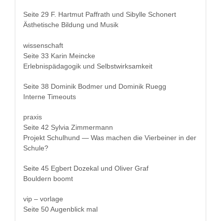
Seite 29 F. Hart­mut Paf­frath und Sibylle Schonert
Ästhetis­che Bil­dung und Musik
wissenschaft
Seite 33 Karin Meincke
Erleb­nis­päd­a­gogik und Selbstwirksamkeit
Seite 38 Dominik Bod­mer und Dominik Ruegg
Interne Timeouts
prax­is
Seite 42 Sylvia Zimmermann
Pro­jekt Schul­hund — Was machen die Vier­bein­er in der
Schule?
Seite 45 Egbert Dozekal und Oliv­er Graf
Boul­dern boomt
vip – vorlage
Seite 50 Augen­blick mal