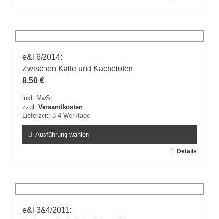
Produkt
weist
mehrere
Varianten
auf.
e&l 6/2014:
Die
Zwischen Kälte und Kachelofen
Optionen
können
8,50
€
auf
inkl. MwSt.
der
zzgl.
Versandkosten
Produktseite
Lieferzeit:
3-4 Werktage
gewählt
werden
Ausführung wählen
Dieses
Details
Produkt
weist
mehrere
Varianten
auf.
e&l 3&4/2011:
Die