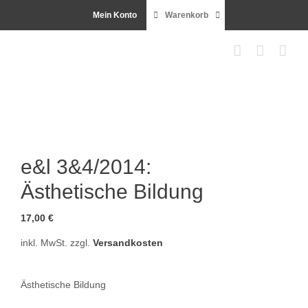
Zum
Mein Konto
Warenkorb
Inhalt
springen
e&l 3&4/2014:
Ästhetische Bildung
17,00
€
inkl. MwSt.
zzgl.
Versandkosten
Ästhetische Bildung