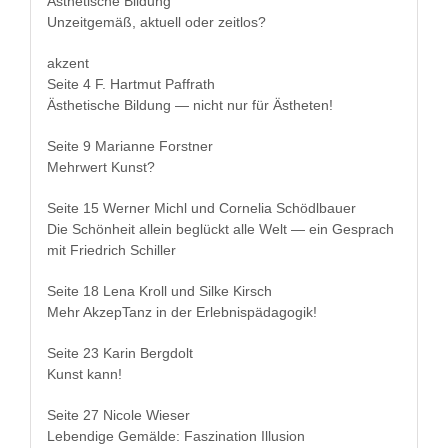
Ästhetis­che Bildung
Unzeit­gemäß, aktuell oder zeitlos?
akzent
Seite 4 F. Hart­mut Paffrath
Ästhetis­che Bil­dung — nicht nur für Ästheten!
Seite 9 Mar­i­anne Forstner
Mehrw­ert Kunst?
Seite 15 Wern­er Michl und Cor­nelia Schödlbauer
Die Schön­heit allein beglückt alle Welt — ein Gesprach
mit Friedrich Schiller
Seite 18 Lena Kroll und Silke Kirsch
Mehr Akzep­Tanz in der Erlebnispädagogik!
Seite 23 Karin Bergdolt
Kun­st kann!
Seite 27 Nicole Wieser
Lebendi­ge Gemälde: Fasz­i­na­tion Illusion