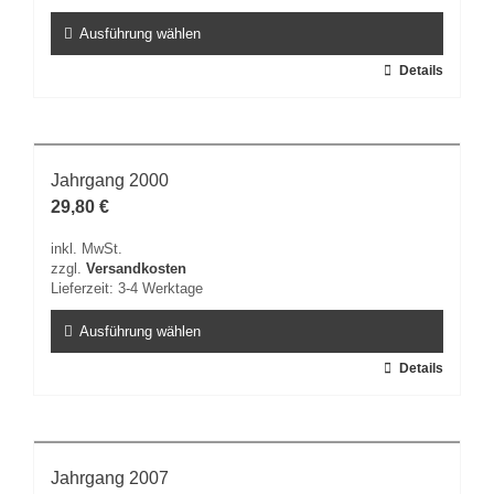
Ausführung wählen
Dieses
Details
Produkt
weist
mehrere
Varianten
Jahrgang 2000
auf.
29,80
€
Die
Optionen
inkl. MwSt.
können
zzgl.
Versandkosten
auf
Lieferzeit:
3-4 Werktage
der
Produktseite
Ausführung wählen
gewählt
Dieses
Details
werden
Produkt
weist
mehrere
Varianten
Jahrgang 2007
auf.