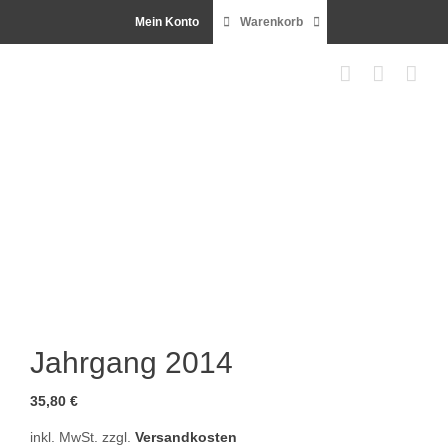
Zum
Mein Konto
Warenkorb
Inhalt
springen
Jahrgang 2014
35,80
€
inkl. MwSt.
zzgl.
Versandkosten