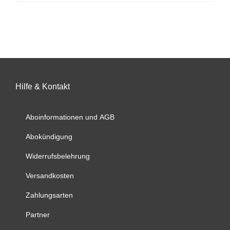
weist
mehrere
Varianten
auf.
Die
Optionen
können
auf
Hilfe & Kontakt
der
Produktseite
Aboinformationen und AGB
gewählt
werden
Abokündigung
Widerrufsbelehrung
Versandkosten
Zahlungsarten
Partner