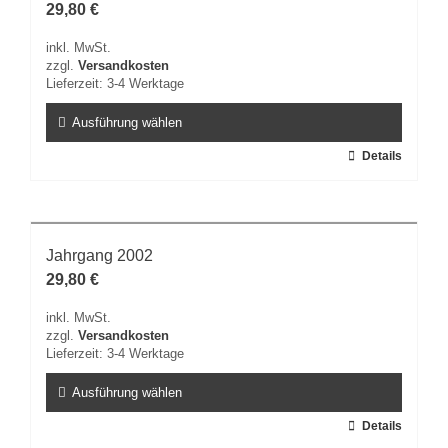
29,80
€
Die
Optionen
inkl. MwSt.
können
zzgl.
Versandkosten
auf
Lieferzeit:
3-4 Werktage
der
Produktseite
Ausführung wählen
gewählt
Dieses
Details
werden
Produkt
weist
mehrere
Varianten
Jahrgang 2002
auf.
29,80
€
Die
Optionen
inkl. MwSt.
können
zzgl.
Versandkosten
auf
Lieferzeit:
3-4 Werktage
der
Produktseite
Ausführung wählen
gewählt
Dieses
Details
werden
Produkt