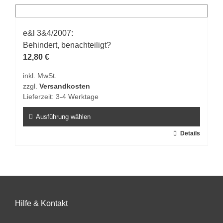
mehrere
Varianten
auf.
e&l 3&4/2007:
Die
Behindert, benachteiligt?
Optionen
12,80
€
können
inkl. MwSt.
auf
zzgl.
Versandkosten
der
Lieferzeit:
3-4 Werktage
Produktseite
gewählt
Ausführung wählen
werden
Dieses
Details
Produkt
weist
mehrere
Varianten
auf.
Hilfe & Kontakt
Die
Optionen