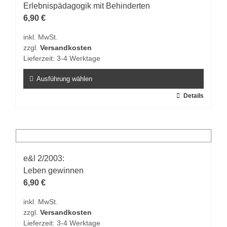
Erlebnispädagogik mit Behinderten
6,90
€
inkl. MwSt.
zzgl.
Versandkosten
Lieferzeit:
3-4 Werktage
Ausführung wählen
Dieses
Details
Produkt
weist
mehrere
Varianten
auf.
e&l 2/2003:
Die
Leben gewinnen
Optionen
6,90
€
können
inkl. MwSt.
auf
zzgl.
Versandkosten
der
Lieferzeit:
3-4 Werktage