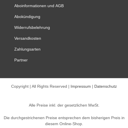
können
Aboinformationen und AGB
auf
Abokündigung
der
Produktseite
Widerrufsbelehrung
gewählt
werden
Versandkosten
Zahlungsarten
Partner
Copyright | All Rights Reserved |
Impressum
|
Datenschutz
Alle Preise inkl. der gesetzlichen MwSt.
Die durchgestrichenen Preise entsprechen dem bisherigen Preis in
diesem Online-Shop.