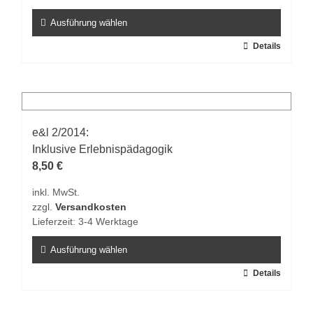
Produktseite
gewählt
Ausführung wählen
werden
Dieses
Details
Produkt
weist
mehrere
Varianten
auf.
e&l 2/2014:
Die
Inklusive Erlebnispädagogik
Optionen
8,50
€
können
inkl. MwSt.
auf
zzgl.
Versandkosten
der
Lieferzeit:
3-4 Werktage
Produktseite
gewählt
Ausführung wählen
werden
Dieses
Details
Produkt
weist