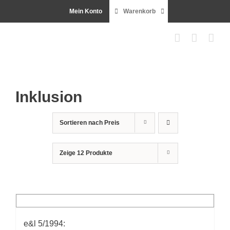
Zum
Mein Konto
Warenkorb
Inhalt
springen
Inklusion
Sortieren nach
Preis
Zeige
12 Produkte
e&l 5/1994: