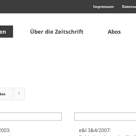
Impressum
Datens
en
Über die Zeitschrift
Abos
kte
2003:
e&l 3&4/2007: