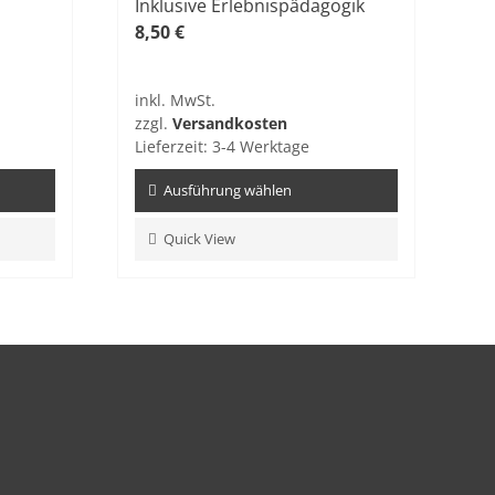
Inklusive Erlebnispädagogik
8,50
€
inkl. MwSt.
zzgl.
Versandkosten
Lieferzeit:
3-4 Werktage
Ausführung wählen
Dieses
Quick View
Produkt
weist
mehrere
Varianten
auf.
Die
Optionen
können
auf