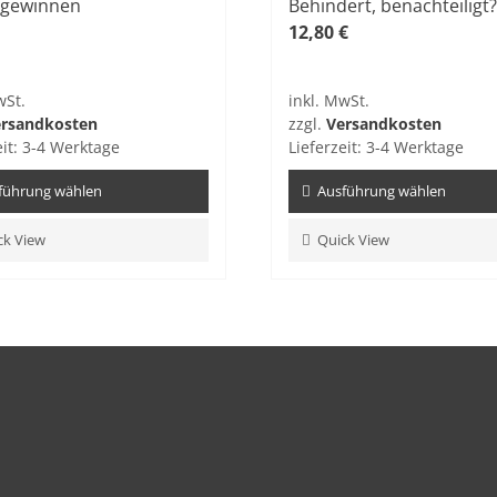
 gewinnen
Behindert, benachteiligt?
12,80
€
wSt.
inkl. MwSt.
rsandkosten
zzgl.
Versandkosten
eit:
3-4 Werktage
Lieferzeit:
3-4 Werktage
führung wählen
Ausführung wählen
Dieses
ck View
Quick View
kt
Produkt
weist
re
mehrere
ten
Varianten
auf.
Die
nen
Optionen
n
können
auf