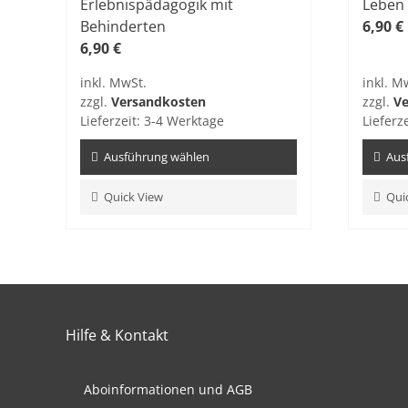
Erlebnispädagogik mit
Leben
Behinderten
6,90
€
6,90
€
inkl. MwSt.
inkl. M
zzgl.
Versandkosten
zzgl.
Ve
Lieferzeit:
3-4 Werktage
Lieferz
Ausführung wählen
Aus
Dieses
Dieses
Quick View
Qui
Produkt
Produ
weist
weist
mehrere
mehre
Varianten
Varian
auf.
auf.
Die
Die
Hilfe & Kontakt
Optionen
Optio
können
könne
auf
auf
Aboinformationen und AGB