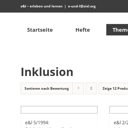
Zum
e&l – erleben und lernen
|
e-und-l@ziel.org
Inhalt
springen
Startseite
Hefte
Them
Inklusion
Sortieren nach
Bewertung
Zeige
12 Produ
e&l 5/1994:
e&l 2/