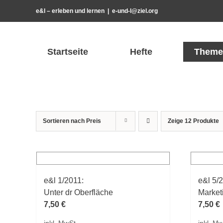
Zum
e&l – erleben und lernen
|
e-und-l@ziel.org
Inhalt
springen
Startseite
Hefte
Theme
Sortieren nach
Preis
Zeige
12 Produkte
e&l 1/2011:
e&l 5/
Unter dr Oberfläche
Market
7,50
€
7,50
€