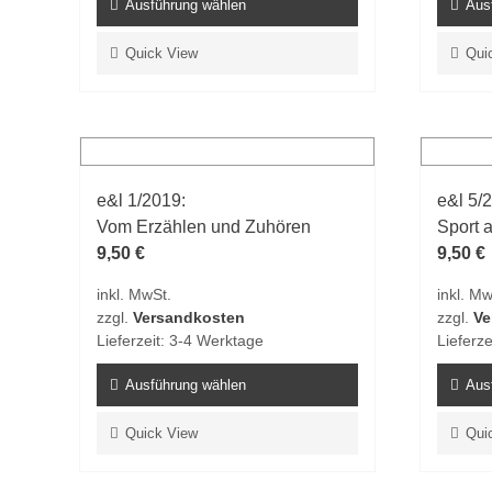
Ausführung wählen
Aus
Dieses
Dieses
Quick View
Qui
Produkt
Produk
weist
weist
mehrere
mehrer
Varianten
Varian
auf.
auf.
e&l 1/2019:
e&l 5/
Die
Die
Vom Erzählen und Zuhören
Sport a
Optionen
Option
9,50
€
9,50
€
können
könne
auf
auf
inkl. MwSt.
inkl. Mw
der
der
zzgl.
Versandkosten
zzgl.
Ve
Produktseite
Produk
Lieferzeit:
3-4 Werktage
Lieferze
gewählt
gewähl
werden
Ausführung wählen
werde
Aus
Dieses
Dieses
Quick View
Qui
Produkt
Produk
weist
weist