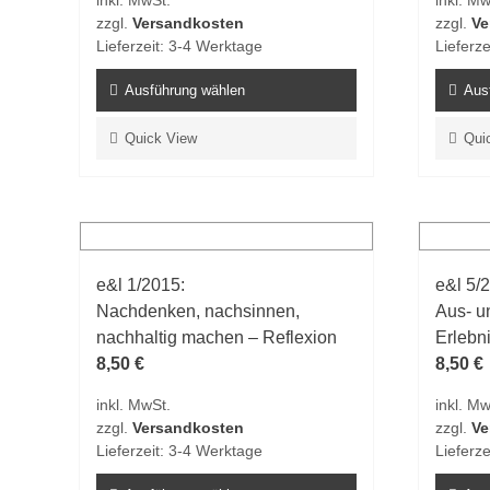
inkl. MwSt.
inkl. Mw
zzgl.
Versandkosten
zzgl.
Ve
Lieferzeit:
3-4 Werktage
Lieferze
Ausführung wählen
Aus
Dieses
Dieses
Quick View
Qui
Produkt
Produk
weist
weist
mehrere
mehrer
Varianten
Varian
auf.
auf.
e&l 1/2015:
e&l 5/
Die
Die
Nachdenken, nachsinnen,
Aus- u
Optionen
Option
nachhaltig machen – Reflexion
Erlebn
können
könne
8,50
€
8,50
€
auf
auf
der
der
inkl. MwSt.
inkl. Mw
Produktseite
Produk
zzgl.
Versandkosten
zzgl.
Ve
gewählt
gewähl
Lieferzeit:
3-4 Werktage
Lieferze
werden
werde