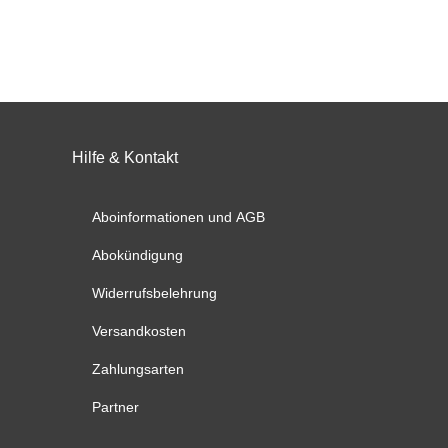
mehrere
mehrer
Varianten
Varian
auf.
auf.
Die
Die
Optionen
Option
können
könne
auf
auf
Hilfe & Kontakt
der
der
Produktseite
Produk
Aboinformationen und AGB
gewählt
gewähl
werden
werde
Abokündigung
Widerrufsbelehrung
Versandkosten
Zahlungsarten
Partner