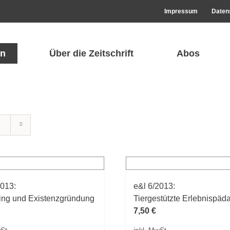
Impressum
Daten
n
Über die Zeitschrift
Abos
2013:
e&l 6/2013:
ing und Existenzgründung
Tiergestützte Erlebnispäd
7,50
€