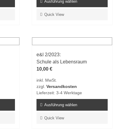
Ausführung wählen
Dieses
Quick View
Produkt
weist
mehrere
Varianten
auf.
e&l 2/2023:
Die
Schule als Lebensraum
Optionen
10,00
€
können
auf
inkl. MwSt.
der
zzgl.
Versandkosten
Produktseite
Lieferzeit:
3-4 Werktage
gewählt
werden
Ausführung wählen
Dieses
Quick View
Produkt
weist