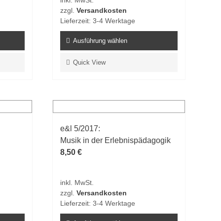
inkl. MwSt.
zzgl.
Versandkosten
Lieferzeit:
3-4 Werktage
Ausführung wählen
Dieses
Quick View
Produkt
weist
mehrere
Varianten
auf.
e&l 5/2017:
Die
Musik in der Erlebnispädagogik
Optionen
8,50
€
können
auf
der
inkl. MwSt.
Produktseite
zzgl.
Versandkosten
gewählt
Lieferzeit:
3-4 Werktage
werden