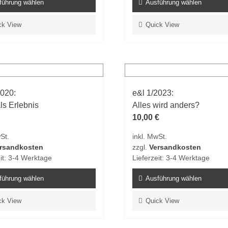
führung wählen
Ausführung wählen
Dieses
ck View
Quick View
t
Produkt
weist
e
mehrere
ten
Varianten
auf.
2020:
e&l 1/2023:
Die
ls Erlebnis
Alles wird anders?
en
Optionen
10,00
€
n
können
auf
St.
inkl. MwSt.
der
rsandkosten
zzgl.
Versandkosten
tseite
Produktseite
it:
3-4 Werktage
Lieferzeit:
3-4 Werktage
t
gewählt
n
führung wählen
werden
Ausführung wählen
Dieses
ck View
Quick View
t
Produkt
weist