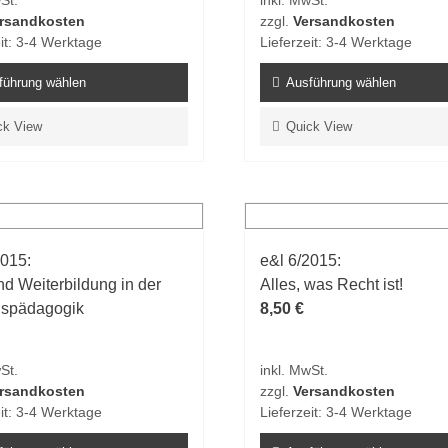
St.
inkl. MwSt.
rsandkosten
zzgl.
Versandkosten
it:
3-4 Werktage
Lieferzeit:
3-4 Werktage
führung wählen
Ausführung wählen
Dieses
ck View
Quick View
t
Produkt
weist
e
mehrere
ten
Varianten
auf.
2015:
e&l 6/2015:
Die
nd Weiterbildung in der
Alles, was Recht ist!
en
Optionen
ispädagogik
8,50
€
n
können
auf
der
St.
inkl. MwSt.
tseite
Produktseite
rsandkosten
zzgl.
Versandkosten
t
gewählt
it:
3-4 Werktage
Lieferzeit:
3-4 Werktage
n
werden