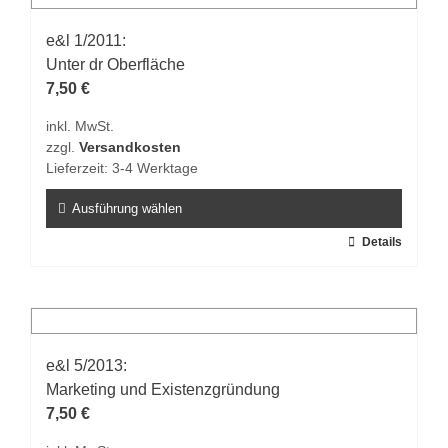
Varianten
auf.
e&l 1/2011:
Die
Unter dr Oberfläche
Optionen
7,50
€
können
inkl. MwSt.
auf
zzgl.
Versandkosten
der
Lieferzeit:
3-4 Werktage
Produktseite
gewählt
Ausführung wählen
werden
Dieses
Details
Produkt
weist
mehrere
Varianten
auf.
e&l 5/2013:
Die
Marketing und Existenzgründung
Optionen
7,50
€
können