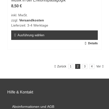
Musik in der Erlebnispädagogik
Optionen
8,50
€
können
inkl. MwSt.
auf
zzgl.
Versandkosten
der
Lieferzeit:
3-4 Werktage
Produktseite
gewählt
Ausführung wählen
werden
Dieses
Details
Produkt
weist
mehrere
Zurück
1
2
3
4
Vor
Varianten
auf.
Die
Optionen
können
Hilfe & Kontakt
auf
der
Aboinformationen und AGB
Produktseite