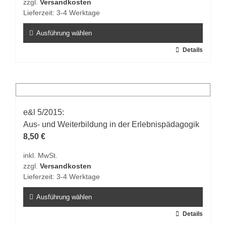
zzgl.
Versandkosten
der
Lieferzeit:
3-4 Werktage
Produktseite
gewählt
Ausführung wählen
werden
Dieses
Details
Produkt
weist
mehrere
Varianten
auf.
e&l 5/2015:
Die
Aus- und Weiterbildung in der Erlebnispädagogik
Optionen
8,50
€
können
inkl. MwSt.
auf
zzgl.
Versandkosten
der
Lieferzeit:
3-4 Werktage
Produktseite
gewählt
Ausführung wählen
werden
Dieses
Details