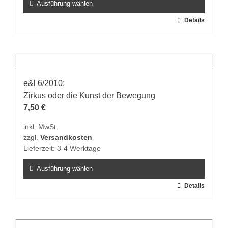
gewählt
Ausführung wählen
werden
Dieses
Details
Produkt
weist
mehrere
Varianten
auf.
e&l 6/2010:
Die
Zirkus oder die Kunst der Bewegung
Optionen
7,50
€
können
inkl. MwSt.
auf
zzgl.
Versandkosten
der
Lieferzeit:
3-4 Werktage
Produktseite
gewählt
Ausführung wählen
werden
Dieses
Details
Produkt
weist
mehrere