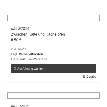
Produkt
weist
mehrere
Varianten
auf.
e&l 6/2014:
Die
Zwischen Kälte und Kachelofen
Optionen
8,50
€
können
inkl. MwSt.
auf
zzgl.
Versandkosten
der
Lieferzeit:
3-4 Werktage
Produktseite
gewählt
Ausführung wählen
werden
Dieses
Details
Produkt
weist
mehrere
Varianten
auf.
e&l 1/2015: