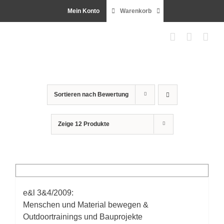
Zum
Mein Konto
Warenkorb
Inhalt
springen
Sortieren nach
Bewertung
Zeige
12 Produkte
e&l 3&4/2009:
Menschen und Material bewegen &
Outdoortrainings und Bauprojekte