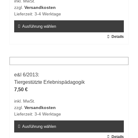
inkl. MwSt.
auf
zzgl.
Versandkosten
der
Lieferzeit:
3-4 Werktage
Produktseite
gewählt
Ausführung wählen
werden
Dieses
Details
Produkt
weist
mehrere
Varianten
auf.
e&l 6/2013:
Die
Tiergestützte Erlebnispädagogik
Optionen
7,50
€
können
inkl. MwSt.
auf
zzgl.
Versandkosten
der
Lieferzeit:
3-4 Werktage
Produktseite
gewählt
Ausführung wählen
werden
Dieses
Details