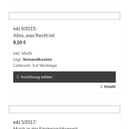
Produkt
weist
mehrere
Varianten
auf.
e&l 6/2015:
Die
Alles, was Recht ist!
Optionen
8,50
€
können
inkl. MwSt.
auf
zzgl.
Versandkosten
der
Lieferzeit:
3-4 Werktage
Produktseite
gewählt
Ausführung wählen
werden
Dieses
Details
Produkt
weist
mehrere
Varianten
auf.
e&l 5/2017:
Die