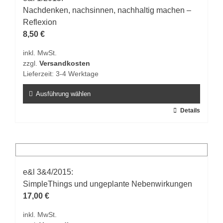
Die
Nachdenken, nachsinnen, nachhaltig machen –
Optionen
Reflexion
können
8,50
€
auf
inkl. MwSt.
der
zzgl.
Versandkosten
Produktseite
Lieferzeit:
3-4 Werktage
gewählt
werden
Ausführung wählen
Dieses
Details
Produkt
weist
mehrere
Varianten
auf.
e&l 3&4/2015:
Die
SimpleThings und ungeplante Nebenwirkungen
Optionen
17,00
€
können
inkl. MwSt.
auf