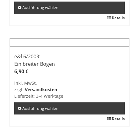
gewählt
Ausführung wählen
werden
Dieses
Details
Produkt
weist
mehrere
Varianten
auf.
e&l 6/2003:
Die
Ein breiter Bogen
Optionen
6,90
€
können
inkl. MwSt.
auf
zzgl.
Versandkosten
der
Lieferzeit:
3-4 Werktage
Produktseite
gewählt
Ausführung wählen
werden
Dieses
Details
Produkt
weist