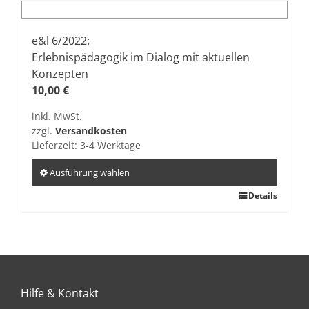
mehrere
Varianten
auf.
e&l 6/2022:
Die
Erlebnispädagogik im Dialog mit aktuellen
Optionen
Konzepten
können
10,00
€
auf
inkl. MwSt.
der
zzgl.
Versandkosten
Produktseite
Lieferzeit:
3-4 Werktage
gewählt
werden
Ausführung wählen
Dieses
Details
Produkt
weist
mehrere
Varianten
auf.
Hilfe & Kontakt
Die