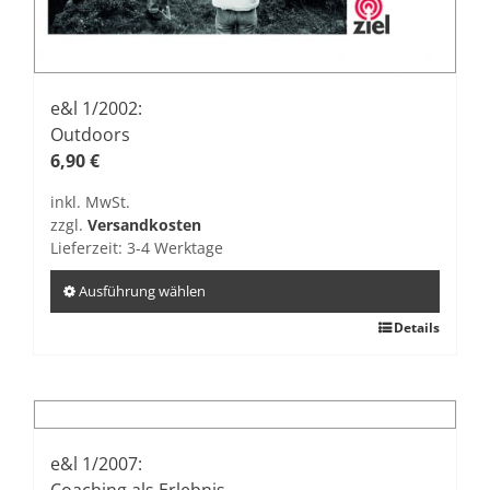
e&l 1/2002:
Outdoors
6,90
€
inkl. MwSt.
zzgl.
Versandkosten
Lieferzeit:
3-4 Werktage
Ausführung wählen
Dieses
Details
Produkt
weist
mehrere
Varianten
auf.
e&l 1/2007:
Die
Coaching als Erlebnis