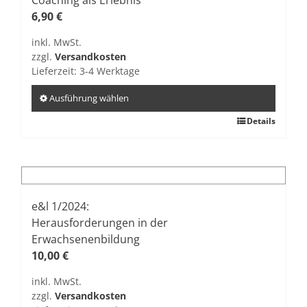
Optionen
6,90
€
können
inkl. MwSt.
auf
zzgl.
Versandkosten
der
Lieferzeit:
3-4 Werktage
Produktseite
gewählt
Ausführung wählen
werden
Dieses
Details
Produkt
weist
mehrere
Varianten
auf.
e&l 1/2024:
Die
Herausforderungen in der
Optionen
Erwachsenenbildung
können
10,00
€
auf
inkl. MwSt.
der
zzgl.
Versandkosten
Produktseite