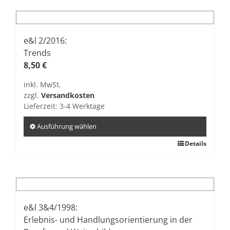
weist
mehrere
Varianten
auf.
e&l 2/2016:
Die
Trends
Optionen
8,50
€
können
inkl. MwSt.
auf
zzgl.
Versandkosten
der
Lieferzeit:
3-4 Werktage
Produktseite
gewählt
Ausführung wählen
werden
Dieses
Details
Produkt
weist
mehrere
Varianten
auf.
e&l 3&4/1998:
Die
Erlebnis- und Handlungsorientierung in der