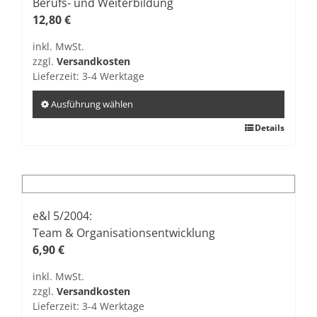
Optionen
Berufs- und Weiterbildung
können
12,80
€
auf
inkl. MwSt.
der
zzgl.
Versandkosten
Produktseite
Lieferzeit:
3-4 Werktage
gewählt
werden
Ausführung wählen
Dieses
Details
Produkt
weist
mehrere
Varianten
auf.
e&l 5/2004:
Die
Team & Organisationsentwicklung
Optionen
6,90
€
können
inkl. MwSt.
auf
zzgl.
Versandkosten
der
Lieferzeit:
3-4 Werktage
Produktseite