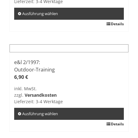
Lieferzeit:
3-4 Werktage
gewählt
werden
Ausführung wählen
Dieses
Details
Produkt
weist
mehrere
Varianten
auf.
e&l 2/1997:
Die
Outdoor-Training
Optionen
6,90
€
können
inkl. MwSt.
auf
zzgl.
Versandkosten
der
Lieferzeit:
3-4 Werktage
Produktseite
gewählt
Ausführung wählen
werden
Dieses
Details
Produkt