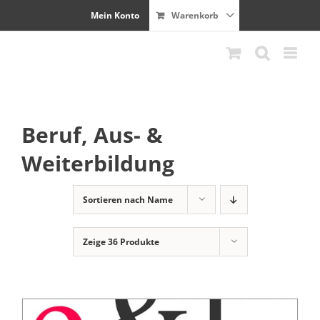
Zum
Mein Konto
Warenkorb
Inhalt
springen
Beruf, Aus- &
Weiterbildung
Sortieren nach
Name
Zeige
36 Produkte