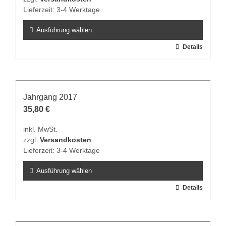
Lieferzeit:
3-4 Werktage
Ausführung wählen
Dieses
Details
Produkt
weist
mehrere
Varianten
Jahrgang 2017
auf.
35,80
€
Die
inkl. MwSt.
Optionen
zzgl.
Versandkosten
können
Lieferzeit:
3-4 Werktage
auf
der
Ausführung wählen
Produktseite
Dieses
Details
gewählt
Produkt
werden
weist
mehrere