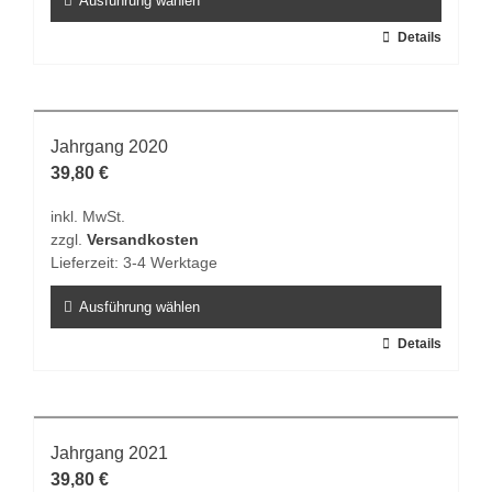
Ausführung wählen
Produktseite
Dieses
Details
gewählt
Produkt
werden
weist
mehrere
Varianten
Jahrgang 2020
auf.
39,80
€
Die
inkl. MwSt.
Optionen
zzgl.
Versandkosten
können
Lieferzeit:
3-4 Werktage
auf
der
Ausführung wählen
Produktseite
Dieses
Details
gewählt
Produkt
werden
weist
mehrere
Varianten
Jahrgang 2021
auf.
39,80
€