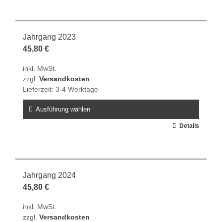
Produkt
werden
weist
mehrere
Varianten
Jahrgang 2023
auf.
45,80
€
Die
inkl. MwSt.
Optionen
zzgl.
Versandkosten
können
Lieferzeit:
3-4 Werktage
auf
der
Ausführung wählen
Produktseite
Dieses
Details
gewählt
Produkt
werden
weist
mehrere
Varianten
Jahrgang 2024
auf.
45,80
€
Die
inkl. MwSt.
Optionen
zzgl.
Versandkosten
können