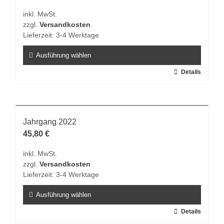
Die
inkl. MwSt.
Optionen
zzgl.
Versandkosten
können
Lieferzeit:
3-4 Werktage
auf
der
Ausführung wählen
Produktseite
Dieses
Details
gewählt
Produkt
werden
weist
mehrere
Varianten
Jahrgang 2022
auf.
45,80
€
Die
inkl. MwSt.
Optionen
zzgl.
Versandkosten
können
Lieferzeit:
3-4 Werktage
auf
der
Ausführung wählen
Produktseite
Dieses
Details
gewählt