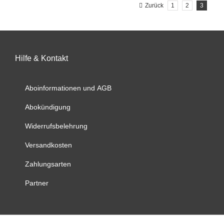
Zurück
1
2
3
Varianten
auf.
Die
Optionen
können
Hilfe & Kontakt
auf
der
Aboinformationen und AGB
Produktseite
gewählt
Abokündigung
werden
Widerrufsbelehrung
Versandkosten
Zahlungsarten
Partner