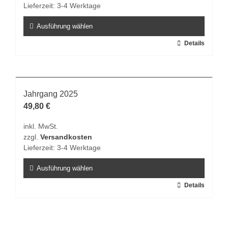
Lieferzeit:
3-4 Werktage
auf
der
Ausführung wählen
Produktseite
Dieses
Details
gewählt
Produkt
werden
weist
mehrere
Varianten
Jahrgang 2025
auf.
49,80
€
Die
inkl. MwSt.
Optionen
zzgl.
Versandkosten
können
Lieferzeit:
3-4 Werktage
auf
der
Ausführung wählen
Produktseite
Dieses
Details
gewählt
Produkt
werden
weist
mehrere