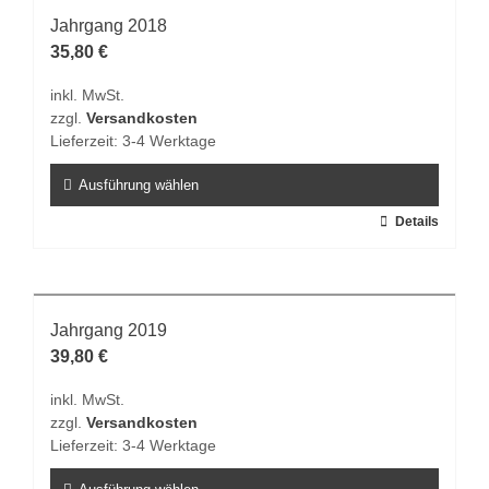
Varianten
Jahrgang 2018
auf.
35,80
€
Die
inkl. MwSt.
Optionen
zzgl.
Versandkosten
können
Lieferzeit:
3-4 Werktage
auf
der
Ausführung wählen
Produktseite
Dieses
Details
gewählt
Produkt
werden
weist
mehrere
Varianten
Jahrgang 2019
auf.
39,80
€
Die
inkl. MwSt.
Optionen
zzgl.
Versandkosten
können
Lieferzeit:
3-4 Werktage
auf
der