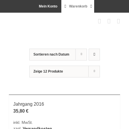
Zum
Mein Konto
Warenkorb
Inhalt
springen
Sortieren nach
Datum
Zeige
12 Produkte
Jahrgang 2016
35,80
€
inkl. MwSt.
zzgl.
Versandkosten