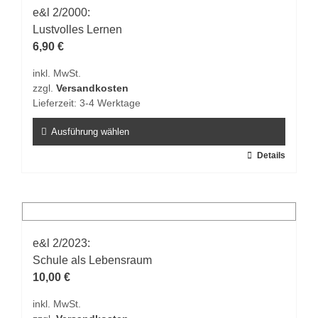
auf.
e&l 2/2000:
Die
Lustvolles Lernen
Optionen
6,90
€
können
inkl. MwSt.
auf
zzgl.
Versandkosten
der
Lieferzeit:
3-4 Werktage
Produktseite
gewählt
Ausführung wählen
werden
Dieses
Details
Produkt
weist
mehrere
Varianten
auf.
e&l 2/2023:
Die
Schule als Lebensraum
Optionen
10,00
€
können
inkl. MwSt.
auf