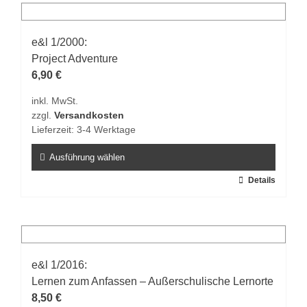
e&l 1/2000:
Project Adventure
6,90
€
inkl. MwSt.
zzgl.
Versandkosten
Lieferzeit:
3-4 Werktage
Ausführung wählen
Dieses
Details
Produkt
weist
mehrere
Varianten
auf.
e&l 1/2016:
Die
Lernen zum Anfassen – Außerschulische Lernorte
Optionen
8,50
€