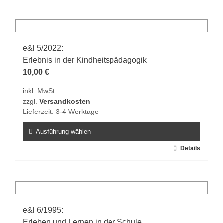
weist
mehrere
Varianten
auf.
e&l 5/2022:
Die
Erlebnis in der Kindheitspädagogik
Optionen
10,00
€
können
inkl. MwSt.
auf
zzgl.
Versandkosten
der
Lieferzeit:
3-4 Werktage
Produktseite
gewählt
Ausführung wählen
werden
Dieses
Details
Produkt
weist
mehrere
Varianten
auf.
e&l 6/1995:
Die
Erleben und Lernen in der Schule