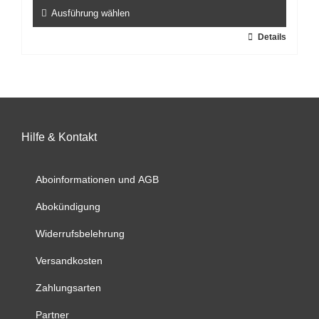
gewählt
Ausführung wählen
werden
Dieses
Details
Produkt
weist
mehrere
Varianten
auf.
Hilfe & Kontakt
Die
Optionen
können
Aboinformationen und AGB
auf
Abokündigung
der
Produktseite
Widerrufsbelehrung
gewählt
werden
Versandkosten
Zahlungsarten
Partner