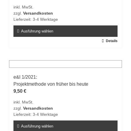
können
inkl. MwSt.
auf
zzgl.
Versandkosten
der
Lieferzeit:
3-4 Werktage
Produktseite
gewählt
Ausführung wählen
werden
Dieses
Details
Produkt
weist
mehrere
Varianten
auf.
e&l 1/2021:
Die
Projektmethode von früher bis heute
Optionen
9,50
€
können
inkl. MwSt.
auf
zzgl.
Versandkosten
der
Lieferzeit:
3-4 Werktage
Produktseite
gewählt
Ausführung wählen