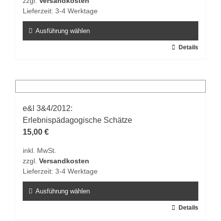
zzgl.
Versandkosten
der
Lieferzeit:
3-4 Werktage
Produktseite
gewählt
Ausführung wählen
werden
Dieses
Details
Produkt
weist
mehrere
Varianten
auf.
e&l 3&4/2012:
Die
Erlebnispädagogische Schätze
Optionen
15,00
€
können
inkl. MwSt.
auf
zzgl.
Versandkosten
der
Lieferzeit:
3-4 Werktage
Produktseite
gewählt
Ausführung wählen
werden
Dieses
Details
Produkt