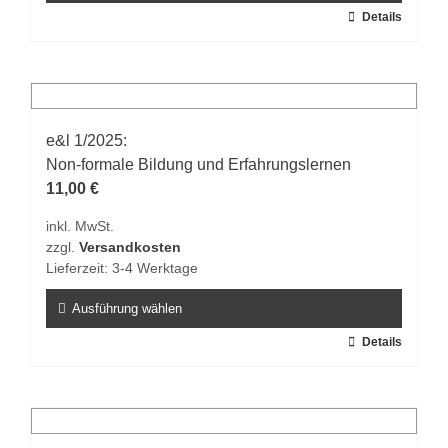
werden
Dieses
Details
Produkt
weist
mehrere
Varianten
auf.
e&l 1/2025:
Die
Non-formale Bildung und Erfahrungslernen
Optionen
11,00
€
können
inkl. MwSt.
auf
zzgl.
Versandkosten
der
Lieferzeit:
3-4 Werktage
Produktseite
gewählt
Ausführung wählen
werden
Dieses
Details
Produkt
weist
mehrere
Varianten