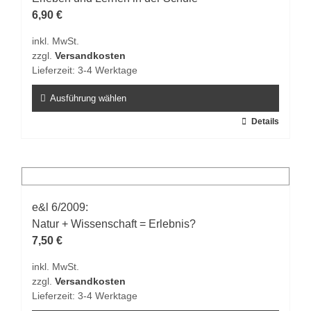
Optionen
6,90
€
können
inkl. MwSt.
auf
zzgl.
Versandkosten
der
Lieferzeit:
3-4 Werktage
Produktseite
gewählt
Ausführung wählen
werden
Dieses
Details
Produkt
weist
mehrere
Varianten
auf.
e&l 6/2009:
Die
Natur + Wissenschaft = Erlebnis?
Optionen
7,50
€
können
inkl. MwSt.
auf
zzgl.
Versandkosten
der
Lieferzeit:
3-4 Werktage
Produktseite