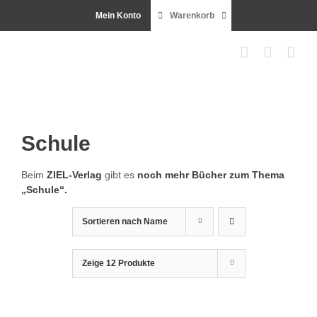
Zum
Mein Konto
Warenkorb
Inhalt
springen
Schule
Beim
ZIEL-Ver­lag
gibt es
noch mehr Büch­er zum The­ma
„Schule“.
Sortieren nach
Name
Zeige
12 Produkte