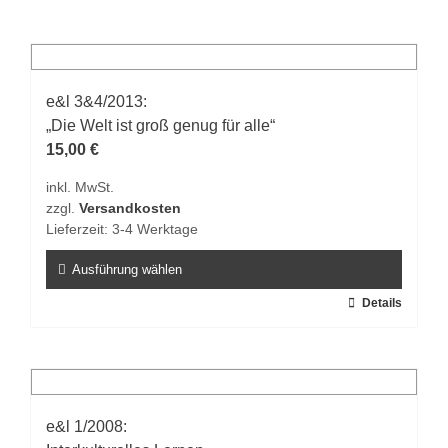
e&l 3&4/2013:
„Die Welt ist groß genug für alle“
15,00
€
inkl. MwSt.
zzgl.
Versandkosten
Lieferzeit:
3-4 Werktage
Ausführung wählen
Dieses
Details
Produkt
weist
mehrere
Varianten
auf.
e&l 1/2008: