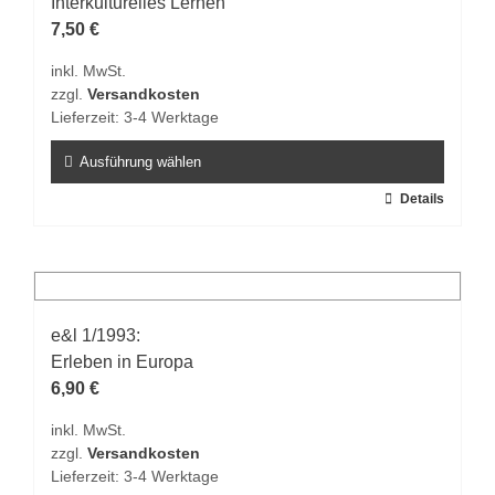
Die
Interkulturelles Lernen
Optionen
7,50
€
können
inkl. MwSt.
auf
zzgl.
Versandkosten
der
Lieferzeit:
3-4 Werktage
Produktseite
gewählt
Ausführung wählen
werden
Dieses
Details
Produkt
weist
mehrere
Varianten
auf.
e&l 1/1993:
Die
Erleben in Europa
Optionen
6,90
€
können
inkl. MwSt.
auf
zzgl.
Versandkosten
der
Lieferzeit:
3-4 Werktage
Produktseite