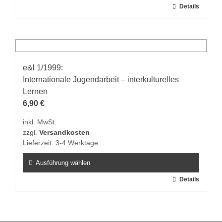
werden
Dieses
Details
Produkt
weist
mehrere
Varianten
auf.
e&l 1/1999:
Die
Internationale Jugendarbeit – interkulturelles
Optionen
Lernen
können
6,90
€
auf
inkl. MwSt.
der
zzgl.
Versandkosten
Produktseite
Lieferzeit:
3-4 Werktage
gewählt
werden
Ausführung wählen
Dieses
Details
Produkt
weist
mehrere