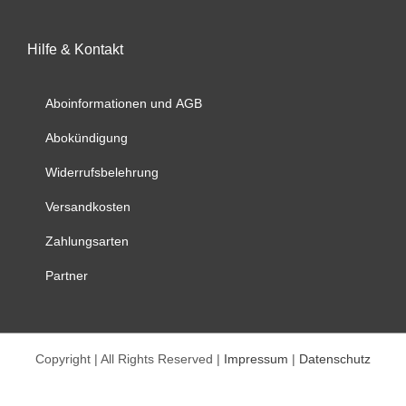
Varianten
auf.
Hilfe & Kontakt
Die
Optionen
können
Aboinformationen und AGB
auf
Abokündigung
der
Produktseite
Widerrufsbelehrung
gewählt
werden
Versandkosten
Zahlungsarten
Partner
Copyright | All Rights Reserved |
Impressum
|
Datenschutz