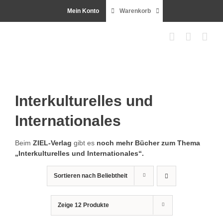
Zum
Mein Konto
Warenkorb
Inhalt
springen
Interkulturelles und
Internationales
Beim
ZIEL-Ver­lag
gibt es
noch mehr Büch­er zum The­ma
„Interkul­turelles und Internationales“.
Sortieren nach
Beliebtheit
Zeige
12 Produkte