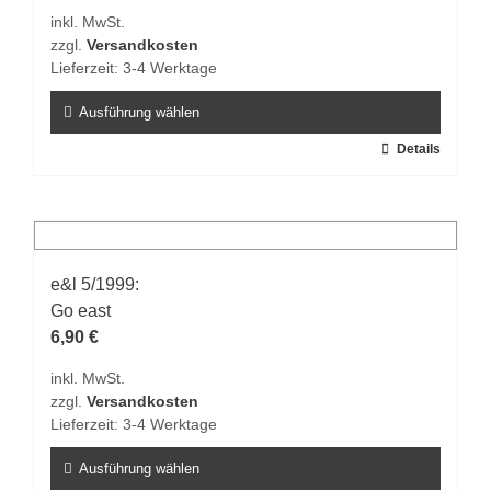
können
inkl. MwSt.
auf
zzgl.
Versandkosten
der
Lieferzeit:
3-4 Werktage
Produktseite
gewählt
Ausführung wählen
werden
Dieses
Details
Produkt
weist
mehrere
Varianten
auf.
e&l 5/1999:
Die
Go east
Optionen
6,90
€
können
inkl. MwSt.
auf
zzgl.
Versandkosten
der
Lieferzeit:
3-4 Werktage
Produktseite
gewählt
Ausführung wählen