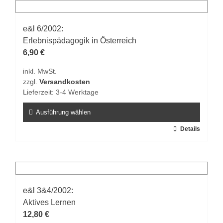
mehrere
Varianten
auf.
e&l 6/2002:
Die
Erlebnispädagogik in Österreich
Optionen
6,90
€
können
inkl. MwSt.
auf
zzgl.
Versandkosten
der
Lieferzeit:
3-4 Werktage
Produktseite
gewählt
Ausführung wählen
werden
Dieses
Details
Produkt
weist
mehrere
Varianten
auf.
e&l 3&4/2002:
Die
Aktives Lernen
Optionen
12,80
€