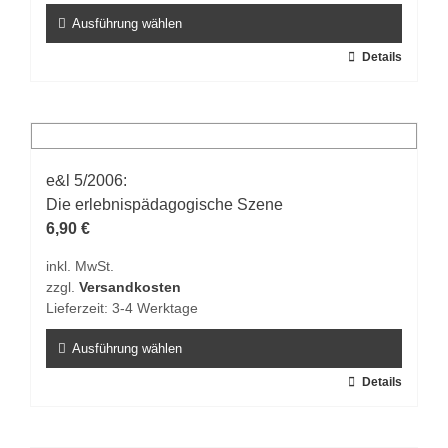
gewählt
Ausführung wählen
werden
Dieses
Details
Produkt
weist
mehrere
Varianten
auf.
e&l 5/2006:
Die
Die erlebnispädagogische Szene
Optionen
6,90
€
können
inkl. MwSt.
auf
zzgl.
Versandkosten
der
Lieferzeit:
3-4 Werktage
Produktseite
gewählt
Ausführung wählen
werden
Dieses
Details
Produkt
weist