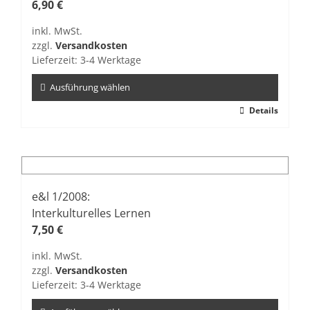
Optionen
6,90
€
können
inkl. MwSt.
auf
zzgl.
Versandkosten
der
Lieferzeit:
3-4 Werktage
Produktseite
gewählt
Ausführung wählen
werden
Dieses
Details
Produkt
weist
mehrere
Varianten
auf.
e&l 1/2008:
Die
Interkulturelles Lernen
Optionen
7,50
€
können
inkl. MwSt.
auf
zzgl.
Versandkosten
der
Lieferzeit:
3-4 Werktage
Produktseite