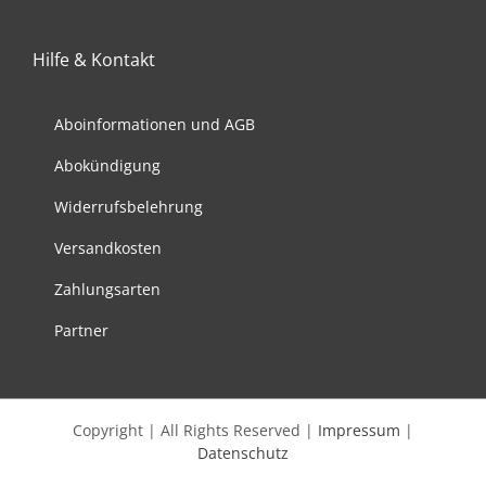
Varianten
auf.
Hilfe & Kontakt
Die
Optionen
können
Aboinformationen und AGB
auf
Abokündigung
der
Produktseite
Widerrufsbelehrung
gewählt
werden
Versandkosten
Zahlungsarten
Partner
Copyright | All Rights Reserved |
Impressum
|
Datenschutz