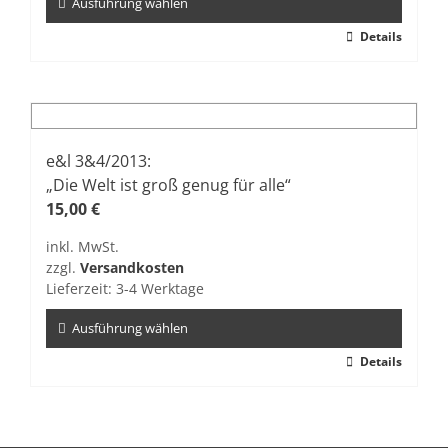
gewählt
Ausführung wählen
werden
Dieses
Details
Produkt
weist
mehrere
Varianten
auf.
e&l 3&4/2013:
Die
„Die Welt ist groß genug für alle“
Optionen
15,00
€
können
inkl. MwSt.
auf
zzgl.
Versandkosten
der
Lieferzeit:
3-4 Werktage
Produktseite
gewählt
Ausführung wählen
werden
Dieses
Details
Produkt
weist
mehrere