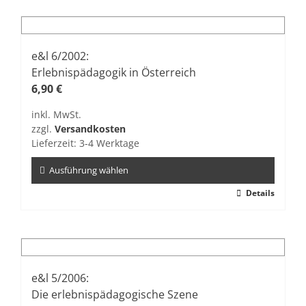
weist
mehrere
Varianten
auf.
e&l 6/2002:
Die
Erlebnispädagogik in Österreich
Optionen
6,90
€
können
inkl. MwSt.
auf
zzgl.
Versandkosten
der
Lieferzeit:
3-4 Werktage
Produktseite
gewählt
Ausführung wählen
werden
Dieses
Details
Produkt
weist
mehrere
Varianten
auf.
e&l 5/2006:
Die
Die erlebnispädagogische Szene