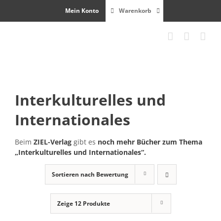
Zum
Mein Konto
Warenkorb
Inhalt
springen
Interkulturelles und
Internationales
Beim
ZIEL-Ver­lag
gibt es
noch mehr Büch­er zum The­ma
„Interkul­turelles und Internationales“.
Sortieren nach
Bewertung
Zeige
12 Produkte