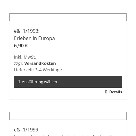
e&l 1/1993:
Erleben in Europa
6,90
€
inkl. MwSt.
zzgl.
Versandkosten
Lieferzeit:
3-4 Werktage
Ausführung wählen
Dieses
Details
Produkt
weist
mehrere
Varianten
auf.
e&l 1/1999: