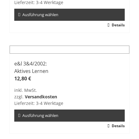
Lieferzeit:
3-4 Werktage
Produktseite
gewählt
Ausführung wählen
werden
Dieses
Details
Produkt
weist
mehrere
Varianten
auf.
e&l 3&4/2002:
Die
Aktives Lernen
Optionen
12,80
€
können
inkl. MwSt.
auf
zzgl.
Versandkosten
der
Lieferzeit:
3-4 Werktage
Produktseite
gewählt
Ausführung wählen
werden
Dieses
Details
Produkt