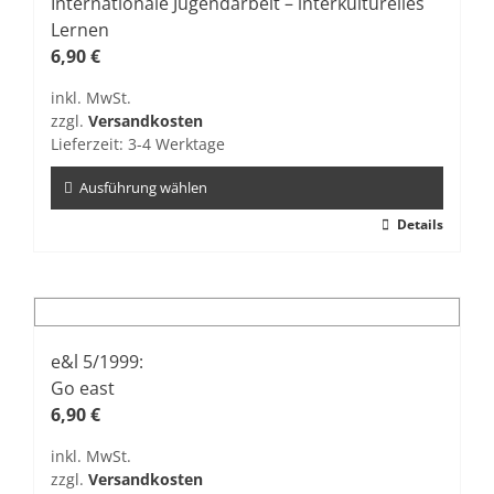
Die
Internationale Jugendarbeit – interkulturelles
Optionen
Lernen
können
6,90
€
auf
inkl. MwSt.
der
zzgl.
Versandkosten
Produktseite
Lieferzeit:
3-4 Werktage
gewählt
werden
Ausführung wählen
Dieses
Details
Produkt
weist
mehrere
Varianten
auf.
e&l 5/1999:
Die
Go east
Optionen
6,90
€
können
inkl. MwSt.
auf
zzgl.
Versandkosten
der